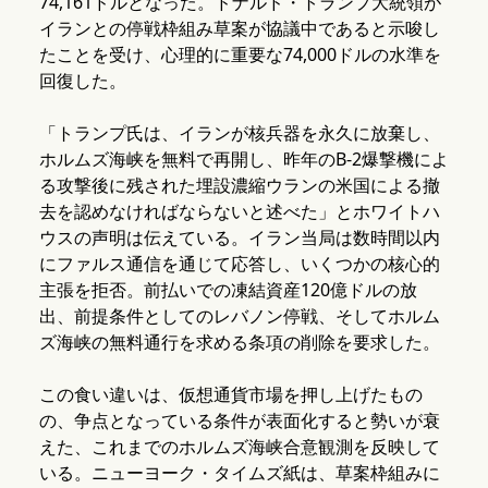
74,161ドルとなった。ドナルド・トランプ大統領が
イランとの停戦枠組み草案が協議中であると示唆し
たことを受け、心理的に重要な74,000ドルの水準を
回復した。
「トランプ氏は、イランが核兵器を永久に放棄し、
ホルムズ海峡を無料で再開し、昨年のB-2爆撃機によ
る攻撃後に残された埋設濃縮ウランの米国による撤
去を認めなければならないと述べた」とホワイトハ
ウスの声明は伝えている。イラン当局は数時間以内
にファルス通信を通じて応答し、いくつかの核心的
主張を拒否。前払いでの凍結資産120億ドルの放
出、前提条件としてのレバノン停戦、そしてホルム
ズ海峡の無料通行を求める条項の削除を要求した。
この食い違いは、仮想通貨市場を押し上げたもの
の、争点となっている条件が表面化すると勢いが衰
えた、これまでのホルムズ海峡合意観測を反映して
いる。ニューヨーク・タイムズ紙は、草案枠組みに