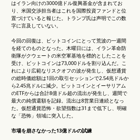
はイラン向けの3000億ドル復興基金が含まれてお
り、米国交渉担当者はこれを国際投資ファンドと位
置づけていると報じた。トランプ氏は声明でこの数
字に言及していない。
今回の回復は、ビットコインにとって荒波の一週間
を経てのものとなった。木曜日には、イラン革命防
衛隊がクウェートの米空軍基地を標的としたことを
受け、ビットコインは73,000ドルを割り込んだ。こ
れにより広範なリスクオフの波が発生し、仮想通貨
の総時価総額は1回の取引セッションで2.54兆ドルか
ら2.45兆ドルに減少。ビットコインとイーサリアム
のETFからは合計8億ドル超の流出が発生し、週間で
最大の純償還額を記録。流出は8営業日連続となっ
た。仮想通貨恐怖・欲望指数は31まで低下し、明確
な「恐怖」領域に突入した。
市場を崩さなかった13億ドルの試練