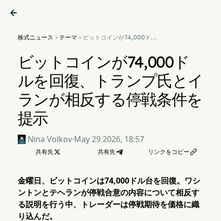

株式ニュース
テーマ
ビットコインが74,000ドル


を回復、トランプ氏とイラン
が相反する停戦条件を提示
ビットコインが74,000ド
ルを回復、トランプ氏とイ
ランが相反する停戦条件を
提示
Nina Volkov
·
May 29 2026, 18:57
共有先

共有先
リンクをコピー

金曜日、ビットコインは74,000ドル台を回復。ワシ
ントンとテヘランが停戦合意の内容について相反す
る説明を行う中、トレーダーは停戦期待を価格に織
り込んだ。