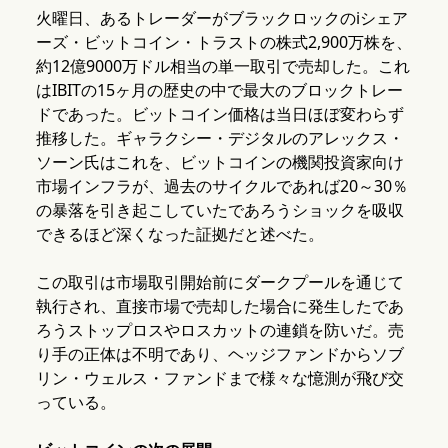
火曜日、あるトレーダーがブラックロックのiシェア
ーズ・ビットコイン・トラストの株式2,900万株を、
約12億9000万ドル相当の単一取引で売却した。これ
はIBITの15ヶ月の歴史の中で最大のブロックトレー
ドであった。ビットコイン価格は当日ほぼ変わらず
推移した。ギャラクシー・デジタルのアレックス・
ソーン氏はこれを、ビットコインの機関投資家向け
市場インフラが、過去のサイクルであれば20～30％
の暴落を引き起こしていたであろうショックを吸収
できるほど深くなった証拠だと述べた。
この取引は市場取引開始前にダークプールを通じて
執行され、直接市場で売却した場合に発生したであ
ろうストップロスやロスカットの連鎖を防いだ。売
り手の正体は不明であり、ヘッジファンドからソブ
リン・ウェルス・ファンドまで様々な憶測が飛び交
っている。