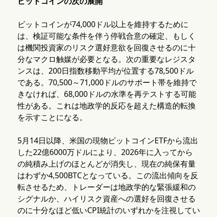
ビットコインの次の展開
ビットコインが74,000ドル以上を維持するために
は、検証可能な条件を伴う停戦合意の確定、もしく
は機関投資家のリスク選好意欲を回復させるのに十
分なマクロ触媒が必要となる。次の重要なレジスタ
ンスは、200日指数移動平均が位置する78,500ドル
である。70,500～71,000ドルのサポート帯を維持で
きなければ、68,000ドルの水準を再テストする可能
性がある。これは地政学的反応を超えた構造的転換
を示すことになる。
5月14日以降、米国の現物ビットコインETFから流出
した22億6000万ドルにより、2026年に入ってから
の純積み上げのほとんどが消失し、現在の純保有量
はわずか4,500BTCとなっている。この流出傾向を反
転させるため、トレーダーは地政学的な緊張緩和の
シグナルか、ハイリスク資産への選好を回復させる
のに十分なほど低いCPI統計のいずれかを注視してい