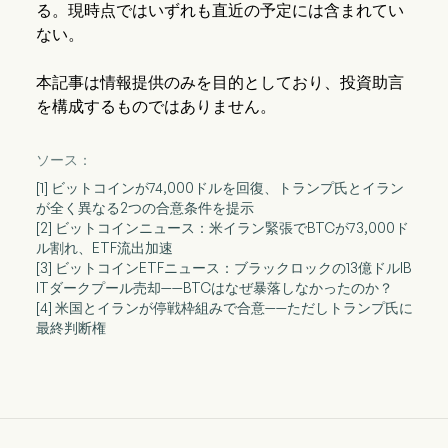
る。現時点ではいずれも直近の予定には含まれてい
ない。
本記事は情報提供のみを目的としており、投資助言
を構成するものではありません。
ソース：
[1] ビットコインが74,000ドルを回復、トランプ氏とイラン
が全く異なる2つの合意条件を提示
[2] ビットコインニュース：米イラン緊張でBTCが73,000ド
ル割れ、ETF流出加速
[3] ビットコインETFニュース：ブラックロックの13億ドルIB
ITダークプール売却——BTCはなぜ暴落しなかったのか？
[4] 米国とイランが停戦枠組みで合意——ただしトランプ氏に
最終判断権