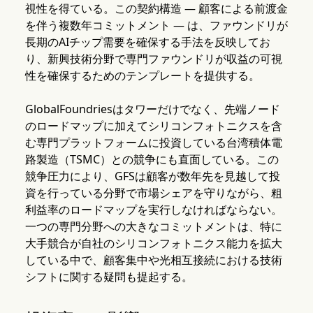
視性を得ている。この契約構造 — 顧客による前渡金
を伴う複数年コミットメント — は、ファウンドリが
長期のAIチップ需要を確保する手法を反映してお
り、新興技術分野で専門ファウンドリが収益の可視
性を確保するためのテンプレートを提供する。
GlobalFoundriesはタワーだけでなく、先端ノード
のロードマップに加えてシリコンフォトニクスを含
む専門プラットフォームに投資している台湾積体電
路製造（TSMC）との競争にも直面している。この
競争圧力により、GFSは顧客が数年先を見越して投
資を行っている分野で市場シェアを守りながら、粗
利益率のロードマップを実行しなければならない。
一つの専門分野への大きなコミットメントは、特に
大手競合が自社のシリコンフォトニクス能力を拡大
している中で、顧客集中や光相互接続における技術
シフトに関する疑問も提起する。