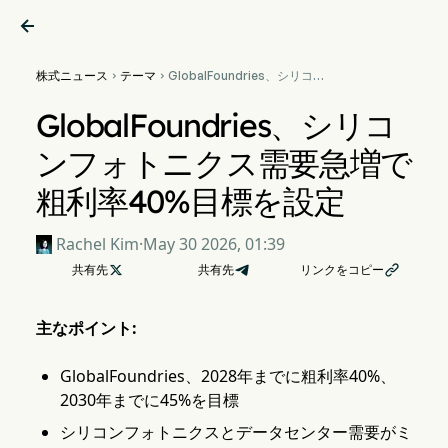

株式ニュース
テーマ
GlobalFoundries、シリコン


フォトニクス需要急増で粗利
率40%目標を設定
GlobalFoundries、シリコ
ンフォトニクス需要急増で
粗利率40%目標を設定
Rachel Kim
·
May 30 2026, 01:39
共有先

共有先
リンクをコピー

主なポイント:
GlobalFoundries、2028年までに粗利率40%、
2030年までに45%を目標
シリコンフォトニクスとデータセンター需要がミ