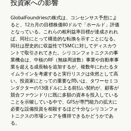
投資家への影響
GlobalFoundriesの株式は、コンセンサス予想によ
ると、12カ月の目標株価80ドルで「ホールド」評価
となっている。これらの粗利益率目標が達成されれ
ば、同社にとって構造的な転換を示すことになる。
同社は歴史的に収益性でTSMCに対してディスカウ
ントで取引されてきた。シリコンフォトニクスの事
業機会は、中核のRF（無線周波数）事業や自動車事
業を超える成長軸を追加するが、複数年にわたるタ
イムラインを考慮すると実行リスクは依然として高
い。投資家にとっての重要な問いは、タワーセミコ
ンダクターの13億ドルに上る前払い契約が、顧客が
競合ファウンドリに既に多額の資本を投入している
ことを示唆している中で、GFSが専門能力の拡大に
必要な設備投資を相殺するほど十分なシリコンフォ
トニクスの市場シェアを獲得できるかどうかであ
る。