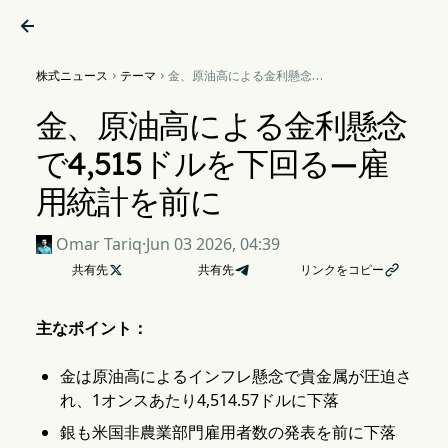

株式ニュース
テーマ
金、原油高による金利懸念で


4,515ドルを下回る—雇用統
計を前に
金、原油高による金利懸念
で4,515ドルを下回る—雇
用統計を前に
Omar Tariq
·
Jun 03 2026, 04:39
共有先

共有先
リンクをコピー

主なポイント：
金は原油高によるインフレ懸念で貴金属が圧迫さ
れ、1オンスあたり4,514.57ドルに下落
銀も米国非農業部門雇用者数の発表を前に下落