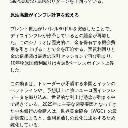
S&P500の27.98%のリターンを上回っている。
原油高騰がインフレ計算を変える
ブレント原油が1バレル80ドルを突破したことで、
ディスインフレが停滞しているとの懸念が再燃し
た。このシナリオは歴史的に、金を保有する機会費
用を引き上げることで金を圧迫する。実質利回りと
金の逆相関は最近の取引セッションで再び強まり、
10年物米国債利回りは今週8ベーシスポイント上昇
した。
この動きは、トレーダーが矛盾する米国とイランの
ヘッドラインや、予想以上に強いユーロ圏インフレ
データを織り込み、世界的な利上げ懸念が強まる中
で起きている。2025年に主要な需要要因となってき
た中央銀行の金購入は、世界黄金協会（WGC）の最
新調査によると、金利見通しの変化に適応するため
鈍化している。