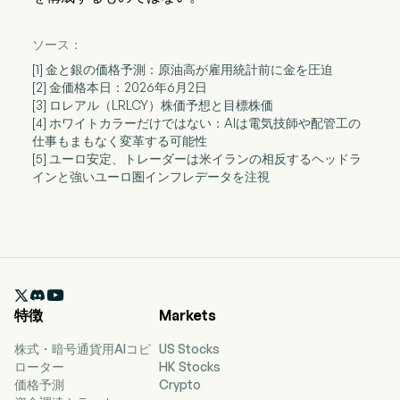
ソース：
[1] 金と銀の価格予測：原油高が雇用統計前に金を圧迫
[2] 金価格本日：2026年6月2日
[3] ロレアル（LRLCY）株価予想と目標株価
[4] ホワイトカラーだけではない：AIは電気技師や配管工の
仕事もまもなく変革する可能性
[5] ユーロ安定、トレーダーは米イランの相反するヘッドラ
インと強いユーロ圏インフレデータを注視

特徴
Markets
株式・暗号通貨用AIコピ
US Stocks
ローター
HK Stocks
価格予測
Crypto