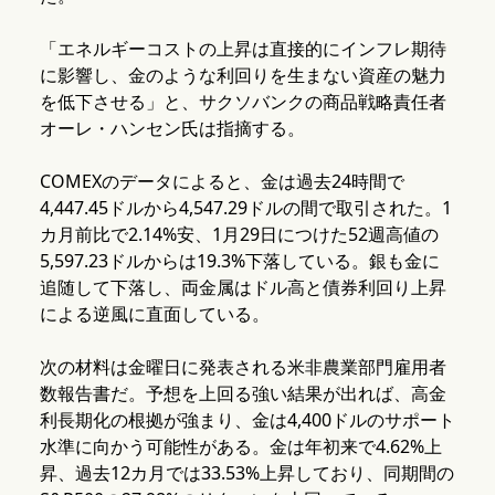
「エネルギーコストの上昇は直接的にインフレ期待
に影響し、金のような利回りを生まない資産の魅力
を低下させる」と、サクソバンクの商品戦略責任者
オーレ・ハンセン氏は指摘する。
COMEXのデータによると、金は過去24時間で
4,447.45ドルから4,547.29ドルの間で取引された。1
カ月前比で2.14%安、1月29日につけた52週高値の
5,597.23ドルからは19.3%下落している。銀も金に
追随して下落し、両金属はドル高と債券利回り上昇
による逆風に直面している。
次の材料は金曜日に発表される米非農業部門雇用者
数報告書だ。予想を上回る強い結果が出れば、高金
利長期化の根拠が強まり、金は4,400ドルのサポート
水準に向かう可能性がある。金は年初来で4.62%上
昇、過去12カ月では33.53%上昇しており、同期間の