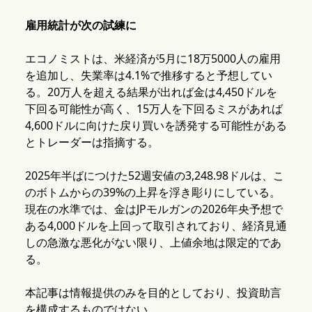
雇用統計が次の試練に
エコノミストは、米経済が5月に18万5000人の雇用
を追加し、失業率は4.1%で推移すると予想してい
る。20万人を超える結果が出れば金は4,450ドルを
下回る可能性が高く、15万人を下回るミスがあれば
4,600ドルに向けた戻り買いを誘発する可能性がある
とトレーダーは指摘する。
2025年半ばにつけた52週安値の3,248.98ドルは、こ
のボトムからの39%の上昇を浮き彫りにしている。
現在の水準では、金はJPモルガンの2026年央予想で
ある4,000ドルを上回って取引されており、経済見通
しの急激な悪化がない限り、上値余地は限定的であ
る。
本記事は情報提供のみを目的としており、投資助言
を構成するものではない。