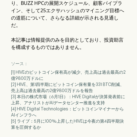
り、BUZZ HPCの展開スケジュール、顧客パイプラ
イン、そして25エクサハッシュのマイニング目標へ
の道筋について、さらなる詳細が示される見通し
だ。
本記事は情報提供のみを目的としており、投資助言
を構成するものではありません。
ソース：
[1] HIVEのビットコイン保有高が減少、売上高は過去最高の2
億9800万ドルに
[2] HIVE、第1四半期にビットコイン保有量を331 BTC削減、
売上高は過去最高の2億9800万ドルを報告
[3] 本日の株式市場（6月1日）：HIVE Digitalが決算発表前に
上昇、アナリストがAIデータセンター推進を支持
[4] HIVE Digital Technologies：ビットコインマイナーから
AIインフラへ
[5] ライブ：5月に100%上昇したHIVEは今夜の第4四半期決
算を圧倒するか