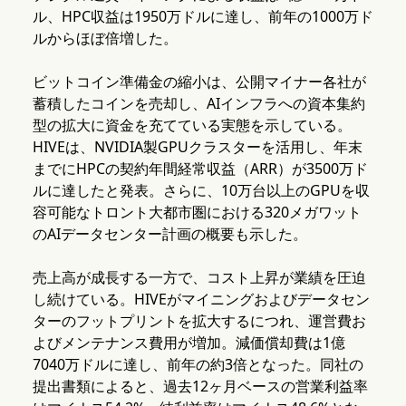
ル、HPC収益は1950万ドルに達し、前年の1000万ド
ルからほぼ倍増した。
ビットコイン準備金の縮小は、公開マイナー各社が
蓄積したコインを売却し、AIインフラへの資本集約
型の拡大に資金を充てている実態を示している。
HIVEは、NVIDIA製GPUクラスターを活用し、年末
までにHPCの契約年間経常収益（ARR）が3500万ド
ルに達したと発表。さらに、10万台以上のGPUを収
容可能なトロント大都市圏における320メガワット
のAIデータセンター計画の概要も示した。
売上高が成長する一方で、コスト上昇が業績を圧迫
し続けている。HIVEがマイニングおよびデータセン
ターのフットプリントを拡大するにつれ、運営費お
よびメンテナンス費用が増加。減価償却費は1億
7040万ドルに達し、前年の約3倍となった。同社の
提出書類によると、過去12ヶ月ベースの営業利益率