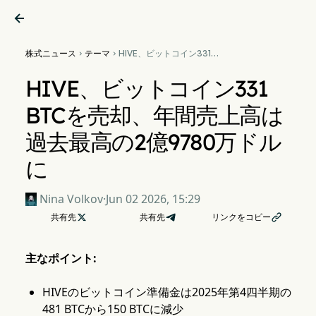

株式ニュース
テーマ
HIVE、ビットコイン331


BTCを売却、年間売上高は過
去最高の2億9780万ドルに
HIVE、ビットコイン331
BTCを売却、年間売上高は
過去最高の2億9780万ドル
に
Nina Volkov
·
Jun 02 2026, 15:29
共有先

共有先
リンクをコピー

主なポイント:
HIVEのビットコイン準備金は2025年第4四半期の
481 BTCから150 BTCに減少