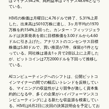
はマイナス54.2%、純利益率はマイナス48.6%となっ
ている。
HIVEの株価は月曜日に4.76ドルで終了、5.31%上昇
した。出来高は5010万株に達し、3ヶ月平均の1970
万株を約154%上回った。カンター・フィッツジェラ
ルドは決算発表を前に目標株価を3.00ドルから4.60
ドルに引き上げた。アナリストのコンセンサス目標
株価は5.80ドルで、買い推奨が7件、保留が1件とな
っている。同社株は過去1ヶ月で2倍以上に上昇した
が、ビットコインは7万2000ドルを下回って推移し
ている。
AIコンピューティングへのシフトは、公開ビットコ
インマイナーの間での幅広いトレンドを反映してい
る。マイニングの収益性がより競争が激しく資本集
約的になる中、多くの企業がハイパフォーマンスコ
ンピューティングによる新たな収益源を模索してい
る。HIVEは6月2日に次回の決算説明会を予定してお