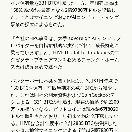
イン保有量を331 BTC削減した一方、年間売上高は
158%増の過去最高となる2億9780万ドルを記録し
た。これはマイニングおよびAIコンピューティング
事業の拡大によるものだ。
「当社のHPC事業は、大手 sovereign AI インフラプ
ロバイダーを目指す戦略の実行に伴い、成長軌道に
乗っています」と、HIVE Digital Technologiesのエ
グゼクティブチェアマンを務めるフランク・ホーム
ズ氏は決算発表で述べた。
バンクーバーに本拠を置く同社は、3月31日時点で
150 BTCを保有。前四半期末の481 BTCから減少し
た。これは同社の開示資料およびCoinGeckoのデー
タによる。331 BTCの削減は、現在の価格で約2300
万ドル相当となる。ビットコインは現在約6万8020
ドルで取引されており、年初来で約21%下落してい
る。HIVEは会計年度中に合計2885 BTCを採掘した。
デジタル通貨マイニングによる収益は2億7830万ド