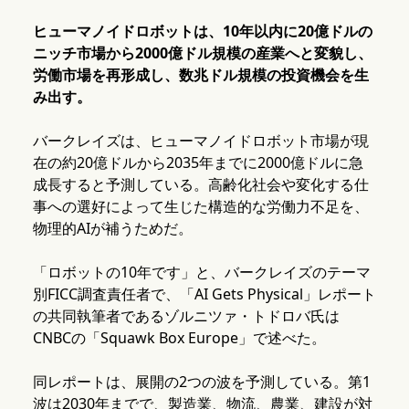
ヒューマノイドロボットは、10年以内に20億ドルの
ニッチ市場から2000億ドル規模の産業へと変貌し、
労働市場を再形成し、数兆ドル規模の投資機会を生
み出す。
バークレイズは、ヒューマノイドロボット市場が現
在の約20億ドルから2035年までに2000億ドルに急
成長すると予測している。高齢化社会や変化する仕
事への選好によって生じた構造的な労働力不足を、
物理的AIが補うためだ。
「ロボットの10年です」と、バークレイズのテーマ
別FICC調査責任者で、「AI Gets Physical」レポート
の共同執筆者であるゾルニツァ・トドロバ氏は
CNBCの「Squawk Box Europe」で述べた。
同レポートは、展開の2つの波を予測している。第1
波は2030年までで、製造業、物流、農業、建設が対