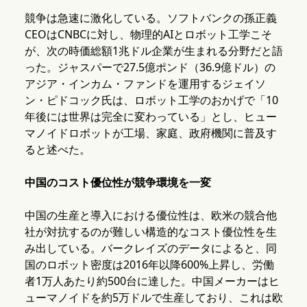
競争は急速に激化している。ソフトバンクの孫正義
CEOはCNBCに対し、物理的AIとロボット工学こそ
が、次の時価総額1兆ドル企業が生まれる分野だと語
った。ジャスパーで27.5億ポンド（36.9億ドル）の
アジア・インカム・ファンドを運用するジェイソ
ン・ピドコック氏は、ロボット工学のおかげで「10
年後には世界は完全に変わっている」とし、ヒュー
マノイドロボットが工場、家庭、政府機関に普及す
ると述べた。
中国のコスト優位性が競争環境を一変
中国の生産と導入における優位性は、欧米の競合他
社が対抗するのが難しい構造的なコスト優位性を生
み出している。バークレイズのデータによると、同
国のロボット密度は2016年以降600%上昇し、労働
者1万人あたり約500台に達した。中国メーカーはヒ
ューマノイドを約5万ドルで生産しており、これは欧