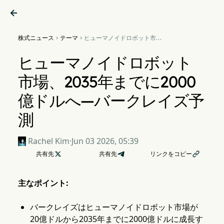

株式ニュース
テーマ
ヒューマノイドロボット市


場、2035年までに2000億ド
ルへ—バークレイズ予測
ヒューマノイドロボット
市場、2035年までに2000
億ドルへ—バークレイズ予
測
Rachel Kim
·
Jun 03 2026, 05:39
共有先

共有先
リンクをコピー

主なポイント:
バークレイズはヒューマノイドロボット市場が
20億ドルから2035年までに2000億ドルに成長す