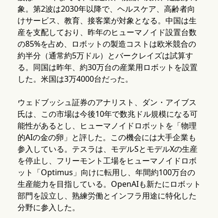
象。第2波は2030年以降で、ヘルスケア、高齢者向
けサービス、教育、接客業が対象となる。中国は生
産を支配しており、昨年のヒューマノイド設置台数
の85%を占め、ロボットの製造コストは欧米競合の
約半分（通常約5万ドル）とバークレイズは試算す
る。同国は昨年、約30万台の産業用ロボットを設置
した。米国は3万4000台だった。
ウェドブッシュ証券のアナリスト、ダン・アイブス
氏は、この市場は今後10年で数兆ドル規模になる可
能性があるとし、ヒューマノイドロボットを「物理
的AIの金の卵」と評した。この機会には大手企業も
参入している。テスラは、モデルSとモデルXの生産
を停止し、フリーモント工場をヒューマノイドロボ
ット「Optimus」向けに転用し、年間約100万台の
生産能力を目指している。OpenAIも新たにロボット
部門を設立し、熟練労働とインフラ用途に特化した
分野に参入した。