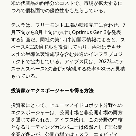
米の代替品の約半分のコストで、市場が拡大するに
つれて価格面での優位性をもたらしている。
テスラは、フリーモント工場の転換完了に合わせ、7
月下旬から8月上旬にかけてOptimus Gen 3を発表
する計画だ。同社の第1四半期開示情報によると、ス
ペースXに20億ドルを投資しており、両社はテキサ
ス州の半導体製造施設を含む共通のインフラプロジ
ェクトで協力している。アイブス氏は、2027年にテ
スラとスペースXの合併が実現する確率を80%と見積
もっている。
投資家がエクスポージャーを得る方法
投資家にとって、ヒューマノイドロボット分野への
エクスポージャーは、公開市場と非公開市場の両方
を通じて得られる。アイブス氏は、この分野の中核
となるリーディングカンパニーは依然として非公開
企業が多いが、公開市場ではテスラ、エヌビディ