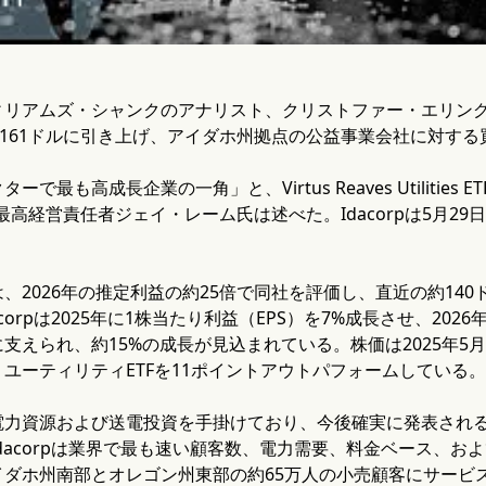
リアムズ・シャンクのアナリスト、クリストファー・エリングハウ
ら161ドルに引き上げ、アイダホ州拠点の公益事業会社に対す
最も高成長企業の一角」と、Virtus Reaves Utilities ETF
tの最高経営責任者ジェイ・レーム氏は述べた。Idacorpは5月
、2026年の推定利益の約25倍で同社を評価し、直近の約140
corpは2025年に1株当たり利益（EPS）を7%成長させ、2
支えられ、約15%の成長が見込まれている。株価は2025年5
ユーティリティETFを11ポイントアウトパフォームしている。
電力資源および送電投資を手掛けており、今後確実に発表され
dacorpは業界で最も速い顧客数、電力需要、料金ベース、
イダホ州南部とオレゴン州東部の約65万人の小売顧客にサービ