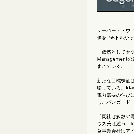
シーバート・ウィ
価を158ドルか
「依然としてセクターで
Managemen
まれている。
新たな目標株価は
唆している。Ida
電力需要の伸びに
し、バンガード・
「同社は多数の
ウス氏は述べ、I
益事業会社はア