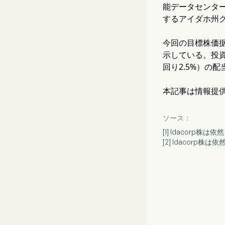
能データセンタ
するアイダホ州
今回の目標株価据
示している。投資
回り2.5%）の
本記事は情報提
ソース：
[1] Idacorp株
[2] Idacorp株