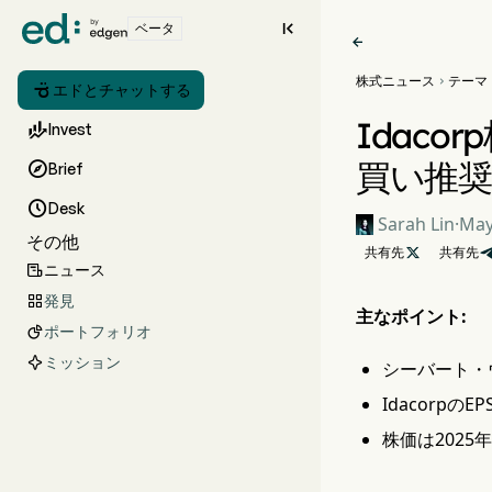

ベータ

株式ニュース
テーマ


エドとチャットする
Idac

Invest
買い推

Brief

Desk
Sarah Lin
·
May
その他
共有先

共有先
ニュース

発見

主なポイント:
ポートフォリオ

ミッション
シーバート・ウ
Idacorpの
株価は2025