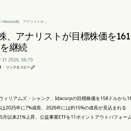
Idacorp株、アナリストが目

標株価を161ドルに引き上げ、
買い推奨を継続
orp株、アナリストが目標株価を1
奨を継続
 31 2026, 06:19
リンクをコピー

ィリアムズ・シャンク、Idacorpの目標株価を158ドルから1
EPSは2025年に7%成長、2026年には約15%の成長が見込まれる
年5月以来21%上昇、公益事業ETFを11ポイントアウトパフォー