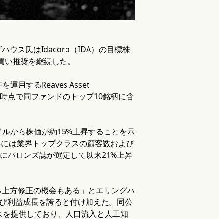
ス氏はIdacorp（IDA）の目標株
る買い推奨を継続した。
を運用するReaves Asset
29日時点で同ファンドのトップ10銘柄に含
ドルから株価が約15%上昇することを示
026年には業界トップクラスの顧客数および
月にバロンズ誌が選定して以来21%上昇
る上方修正の機会もある」とエリングハ
および利益成長を誇ると付け加えた。同公
スを提供しており、人口流入と人工知