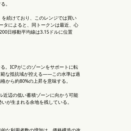
する。
（値固め）を続けており、このレンジでは買い
koのデータによると、同トークンは最近、心
00日移動平均線は3.15ドルに位置
なる。ICPがこのゾーンをサポートに転
り広範な抵抗域が控える——この水準は過
価格から約80%の上昇を意味する。
0ドル近辺の低い蓄積ゾーンに向かう可能
も勢いが生まれる余地を残している。
続的な利用者数の増加は、価格構造の改