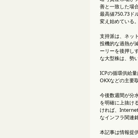
善と一致した場合、
最高値750.7
変え始めている
支持派は、ネッ
投機的な過熱が
ーリーを後押し
な大型株は、勢
ICPの循環供給
OKXなどの主要
今後数週間が分水
を明確に上抜け
ければ、Inte
なインフラ関連
本記事は情報提