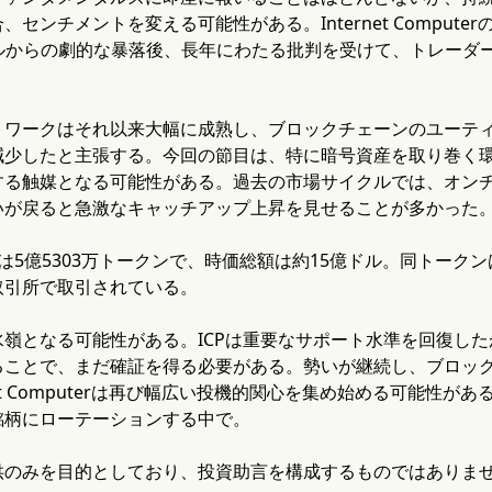
センチメントを変える可能性がある。Internet Compute
3ドルからの劇的な暴落後、長年にわたる批判を受けて、トレー
。
トワークはそれ以来大幅に成熟し、ブロックチェーンのユーテ
減少したと主張する。今回の節目は、特に暗号資産を取り巻く
する触媒となる可能性がある。過去の市場サイクルでは、オン
いが戻ると急激なキャッチアップ上昇を見せることが多かった
量は5億5303万トークンで、時価総額は約15億ドル。同トークン
取引所で取引されている。
嶺となる可能性がある。ICPは重要なサポート水準を回復したが
ることで、まだ確証を得る必要がある。勢いが継続し、ブロッ
rnet Computerは再び幅広い投機的関心を集め始める可能性
銘柄にローテーションする中で。
供のみを目的としており、投資助言を構成するものではありま