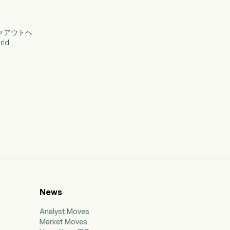
イクアウトへ
rld
News
Analyst Moves
Market Moves