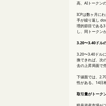
高、AIトーク
ICPは数ヶ月にわ
手が繰り返し do
理的節目である3
し、同トークンが
3.20〜3.40
3.20〜3.4
換できれば、次の
去の上昇局面で売
下値面では、2.
性がある。14日
取引量がトーク
暗号資産市場が