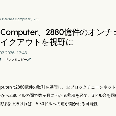
Internet Computer、2880

億件のオンチェーン取引を処
理後、ブレイクアウトを視野
net Computer、2880億件の
に
レイクアウトを視野に
02 2026, 12:43
リンクをコピー

t Computerは2880億件の取引を処理し、全ブロックチェーンネ
0ドルから2.80ドルの間で数ヶ月にわたる蓄積を経て、3ドル台を回
抵抗線を上抜ければ、5.50ドルへの道が開かれる可能性