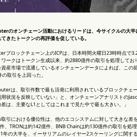
 Computerのオンチェーン活動におけるリードは、今サイクル
れてきたトークンの再評価を促している。
Computerブロックチェーン上のICPは、日本時間火曜日23時時点で
ワークはトークン生成以来、約2880億件の取引を処理して
資産市場で流通しているオンチェーンデータによれば、この節目によ
2億件の取引を上回った。
t Computerは、取引件数で最も活発に利用されているブロック
用状況を反映していない」と、オンチェーンアナリストのJaso
の差は、主要なL1としてはこれまで見た中で最も大きい。」
の取引における優位性は、他のエコシステムに対して大きな差
31億件、TRONは約142億件、BNB Chainは約130億件の取引を処
がこの1年の大半を、イーサリアムのレイヤー2スケーリングに関する