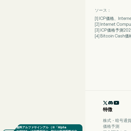
ソース：
[1] ICP価格、I
[2] Internet C
[3] ICP価格予測2026
[4] Bitcoin Cas

特徴
株式・暗号通貨
価格予測