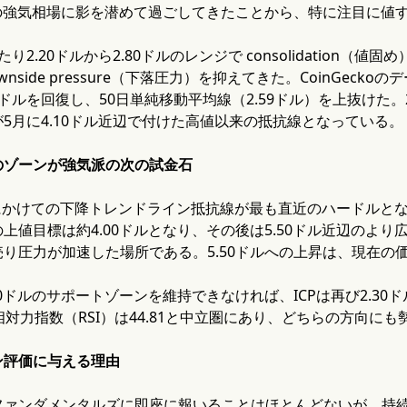
ンの強気相場に影を潜めて過ごしてきたことから、特に注目に値
たり2.20ドルから2.80ドルのレンジで consolidation
wnside pressure（下落圧力）を抑えてきた。CoinGec
ドルを回復し、50日単純移動平均線（2.59ドル）を上抜けた。2
5月に4.10ドル近辺で付けた高値以来の抵抗線となっている。
ドルのゾーンが強気派の次の試金石
0ドルにかけての下降トレンドライン抵抗線が最も直近のハードルと
上値目標は約4.00ドルとなり、その後は5.50ドル近辺のよ
り圧力が加速した場所である。5.50ドルへの上昇は、現在の
70ドルのサポートゾーンを維持できなければ、ICPは再び2.3
相対力指数（RSI）は44.81と中立圏にあり、どちらの方向に
ン評価に与える理由
ファンダメンタルズに即座に報いることはほとんどないが、持