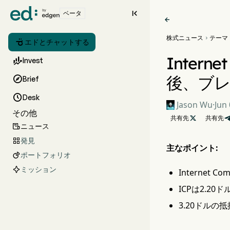

ベータ

株式ニュース
テーマ


エドとチャットする
Inter

Invest
後、ブ

Brief

Desk
Jason Wu
·
Jun 
その他
共有先

共有先
ニュース

発見

主なポイント:
ポートフォリオ

ミッション
Interne
ICPは2.2
3.20ドルの