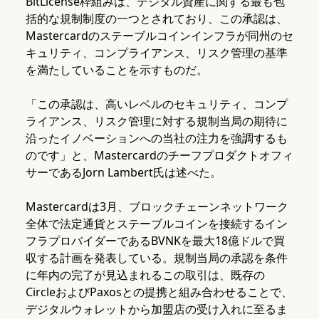
BitLicense枠組みは、デジタル資産に関する最も包
括的な規制制度の一つとされており、この承認は、
Mastercardのステーブルコインインフラが同州のセ
キュリティ、コンプライアンス、リスク管理の基準
を満たしていることを示すものだ。
「この承認は、高いレベルのセキュリティ、コンプ
ライアンス、リスク管理に対する規制当局の期待に
沿ったイノベーションへの当社の注力を強調するも
のです」と、Mastercardのチーフプロダクトオフィ
サーであるJorn Lambert氏は述べた。
Mastercardは3月、ブロックチェーンネットワーク
全体で法定通貨とステーブルコインを接続するイン
フラプロバイダーであるBVNKを最大18億ドルで買
収する計画を発表している。規制当局の承認を条件
に年内の完了が見込まれるこの取引は、既存の
CircleおよびPaxosとの提携と組み合わせることで、
デジタルウォレットから加盟店の受け入れに至るま