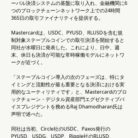
ーバル決済システムの基盤に取り入れ、金融機関に6
つのブロックチェーンネットワーク上での24時間
365日の取引ファイナリティを提供する。
Mastercardは、USDC、PYUSD、RLUSDを含む規
制対象ステーブルコインでの取引決済を開始すると
同社が水曜日に発表した。これにより、日中、週
末、休日も決済が可能な常時稼働モデルにネットワ
ークが近づく。
「ステーブルコイン導入の次のフェーズは、特にタ
イミングと流動性が最も重要となる決済における実
用的なユーティリティです」と、Mastercardのブロ
ックチェーン・デジタル資産部門エグゼクティブバ
イスプレジデントを務めるRaj Dhamodharan氏は
声明で述べた。
同社は当初、Circle社のUSDC、Paxos発行の
PYUSD、USDG、USDP、Ripple社のRLUSD、