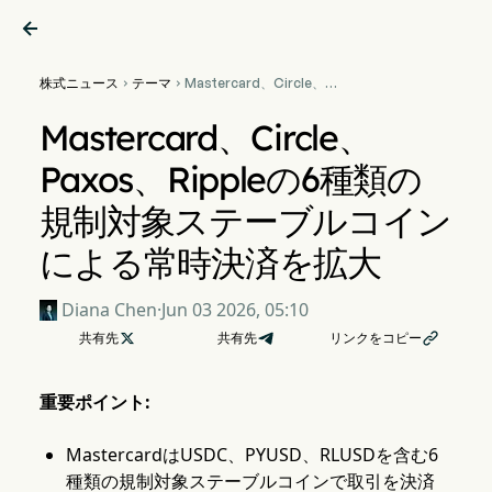

株式ニュース
テーマ
Mastercard、Circle、


Paxos、Rippleの6種類の規
制対象ステーブルコインによ
Mastercard、Circle、
る常時決済を拡大
Paxos、Rippleの6種類の
規制対象ステーブルコイン
による常時決済を拡大
Diana Chen
·
Jun 03 2026, 05:10
共有先

共有先
リンクをコピー

重要ポイント:
MastercardはUSDC、PYUSD、RLUSDを含む6
種類の規制対象ステーブルコインで取引を決済