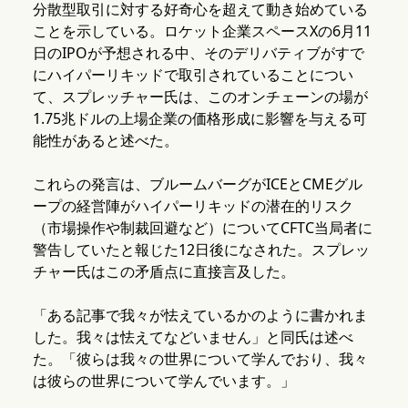
分散型取引に対する好奇心を超えて動き始めている
ことを示している。ロケット企業スペースXの6月11
日のIPOが予想される中、そのデリバティブがすで
にハイパーリキッドで取引されていることについ
て、スプレッチャー氏は、このオンチェーンの場が
1.75兆ドルの上場企業の価格形成に影響を与える可
能性があると述べた。
これらの発言は、ブルームバーグがICEとCMEグル
ープの経営陣がハイパーリキッドの潜在的リスク
（市場操作や制裁回避など）についてCFTC当局者に
警告していたと報じた12日後になされた。スプレッ
チャー氏はこの矛盾点に直接言及した。
「ある記事で我々が怯えているかのように書かれま
した。我々は怯えてなどいません」と同氏は述べ
た。「彼らは我々の世界について学んでおり、我々
は彼らの世界について学んでいます。」