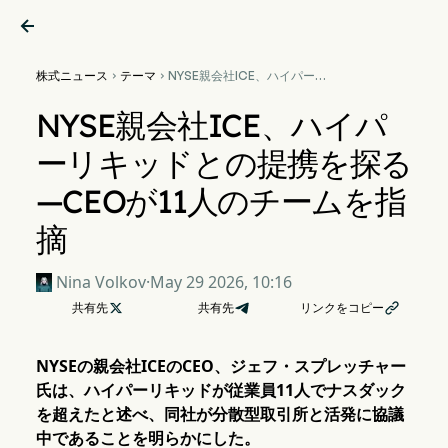

株式ニュース
テーマ
NYSE親会社ICE、ハイパーリ


キッドとの提携を探る—CEO
が11人のチームを指摘
NYSE親会社ICE、ハイパ
ーリキッドとの提携を探る
—CEOが11人のチームを指
摘
Nina Volkov
·
May 29 2026, 10:16
共有先

共有先
リンクをコピー

NYSEの親会社ICEのCEO、ジェフ・スプレッチャー
氏は、ハイパーリキッドが従業員11人でナスダック
を超えたと述べ、同社が分散型取引所と活発に協議
中であることを明らかにした。