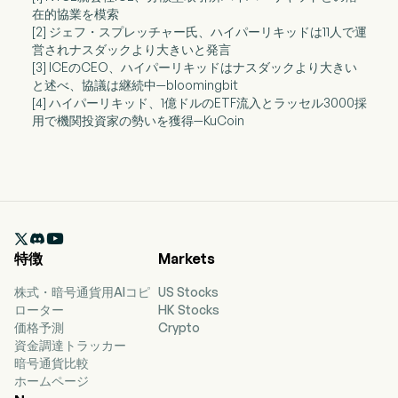
在的協業を模索
[2] ジェフ・スプレッチャー氏、ハイパーリキッドは11人で運
営されナスダックより大きいと発言
[3] ICEのCEO、ハイパーリキッドはナスダックより大きい
と述べ、協議は継続中—bloomingbit
[4] ハイパーリキッド、1億ドルのETF流入とラッセル3000採
用で機関投資家の勢いを獲得—KuCoin

特徴
Markets
株式・暗号通貨用AIコピ
US Stocks
ローター
HK Stocks
価格予測
Crypto
資金調達トラッカー
暗号通貨比較
ホームページ