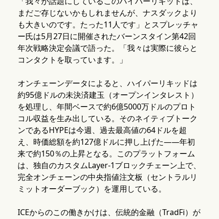
「我々が話題にしているこのハイパーリキッドは、
まだご存じないかもしれませんが、ナスダックより
も大きいのです。たった11人です」とスプレッチャ
ー氏は5月27日に開催されたバーンスタイン第42回
年次戦略決定会議で語った。「我々は実際に彼らと
コンタクトを取っています。」
オンチェーンデータによると、ハイパーリキッドは
約95億ドルの未決済建玉（オープンインタレスト）
を処理し、年間ベースで約6億5000万ドルのプロト
コル収益を生み出している。そのネイティブトーク
ンであるHYPEは今週、過去最高値の64ドルを超
え、時価総額を約127億ドルに押し上げた——年初
来で約150％の上昇となる。このプラットフォーム
は、独自のカスタムLayer-1ブロックチェーン上で、
完全オンチェーンの中央指値注文板（セントラルリ
ミットオーダーブック）を運用している。
ICEからのこの働きかけは、伝統的金融（TradFi）が