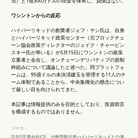
当）と1億300万ドルの現金を保有し、負債はない。
ワシントンからの反応
ハイパーリキッドの創業者ジェフ・ヤン氏は、自身
とハイパーリキッド政策センター（元ブロックチェ
ーン協会政策ディレクターのジェイク・チャービン
スキー氏が率いる）が5月15日にワシントンの政策
立案者と会合し、オンチェーンデリバティブの規制
枠組みについて議論したと述べた。同プラットフォ
ームは、95億ドルの未決済建玉を管理する11人のチ
ーム体制であることから、中央集権化の懸念につい
て厳しい目を向けられてきた。
本記事は情報提供のみを目的としており、投資助言
を構成するものではありません。
ソース：
[1] NYSE親会社ICE、分散型取引所ハイパーリキッドとの潜