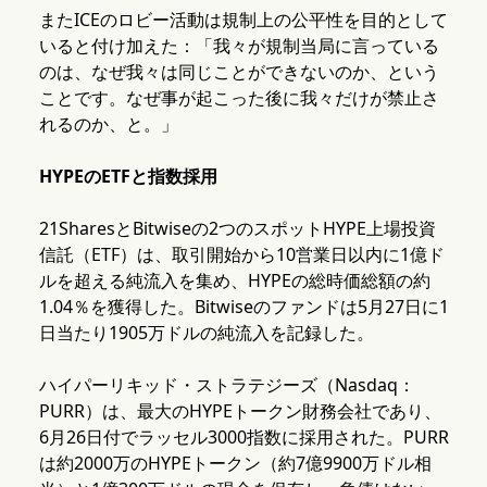
またICEのロビー活動は規制上の公平性を目的として
いると付け加えた：「我々が規制当局に言っている
のは、なぜ我々は同じことができないのか、という
ことです。なぜ事が起こった後に我々だけが禁止さ
れるのか、と。」
HYPEのETFと指数採用
21SharesとBitwiseの2つのスポットHYPE上場投資
信託（ETF）は、取引開始から10営業日以内に1億ド
ルを超える純流入を集め、HYPEの総時価総額の約
1.04％を獲得した。Bitwiseのファンドは5月27日に1
日当たり1905万ドルの純流入を記録した。
ハイパーリキッド・ストラテジーズ（Nasdaq：
PURR）は、最大のHYPEトークン財務会社であり、
6月26日付でラッセル3000指数に採用された。PURR
は約2000万のHYPEトークン（約7億9900万ドル相