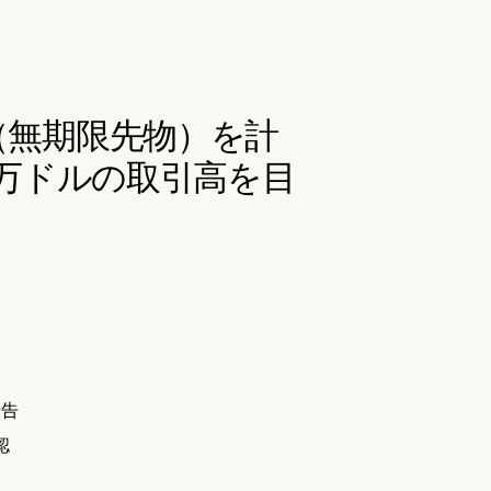
ープ（無期限先物）を計
0万ドルの取引高を目
予告
認