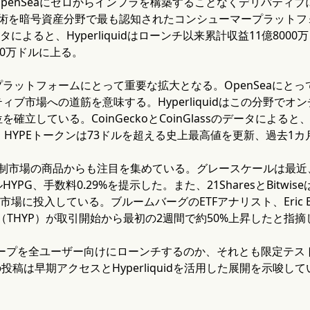
penSeaにゼロからインフラを構築することなくデリバティ
uidの技術を暗号資産分野で最も認知されたコンシューマープラッ
のデータによると、Hyperliquidはローンチ以来累計収益11億8
90万ドルに上る。
ラットフォームにとって重要な拡大となる。OpenSeaにとっ
ィブ市場への道筋を意味する。Hyperliquidはこの分野で
確立している。CoinGeckoとCoinGlassのデータによると、H
、HYPEトークンは73ドルを超える史上最高値を更新、過去1カ
idは規制市場の商品からも注目を集めている。グレースケールは最近、Hy
PG、手数料0.29%を提示した。また、21SharesとBitwise
市場に投入している。ブルームバーグのETFアナリスト、Eric Balc
id ETF（THYP）が取引開始から最初の2週間で約50%上昇したと指
、パープを全ユーザー向けにローンチするのか、それとも限定テ
氏の投稿は早期アクセスとHyperliquidを活用した展開を示