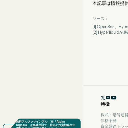
本記事は情報提
ソース：
[1] OpenSea
[2] Hyperli

特徴
株式・暗号通貨
価格予測
資金調達トラ