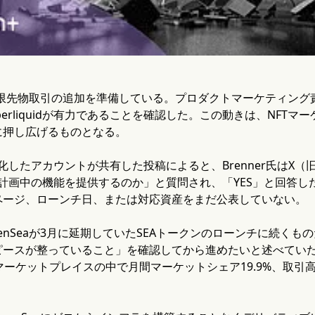
無期限先物取引の追加を準備している。プロダクトマーケティング責任者
perliquidが有力であることを確認した。この動きは、NFT
に押し広げるものとなる。
idに特化したアカウントが共有した投稿によると、Brenner氏はX（
uidが計画中の機能を提供するのか」と質問され、「YES」と回答し
ページ、ローンチ日、または対応資産をまだ公表していない。
nSeaが3月に延期していたSEAトークンのローンチに続くものだ。
ースが整っていること」を確認してから進めたいと述べていた。C
NFTマーケットプレイスの中で月間マーケットシェア19.9%、取引