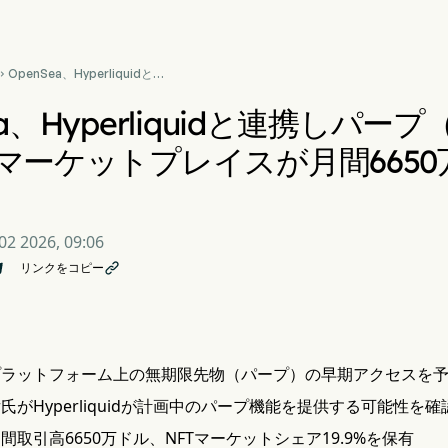
OpenSea、Hyperliquidと連

携しパープ（無期限先物）を
計画—NFTマーケットプレイ
ea、Hyperliquidと連携しパ
スが月間6650万ドルの取引
高を目指す
Tマーケットプレイスが月間665
02 2026, 09:06
リンクをコピー

aがプラットフォーム上の無期限先物（パープ）の早期アクセスを
nner氏がHyperliquidが計画中のパープ機能を提供する可能性を確
は月間取引高6650万ドル、NFTマーケットシェア19.9%を保有