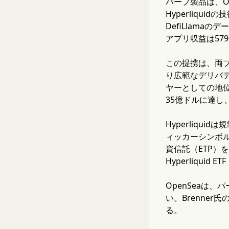
パープ製品は、O
Hyperliq
DefiLlama
アプリ収益は57
この提携は、両プ
り広範なデリバテ
ヤーとしての地位を
35億ドルに達し
Hyperliqu
ィッカーシンボルHY
資信託（ETP）を
Hyperliqu
OpenSeaは
い。Brenner
る。