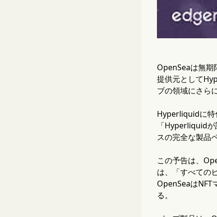
OpenSeaは
提供元としてHy
ブの領域にさら
Hyperliqu
「Hyperliq
スの完全な製品
この予告は、Ope
は、「すべてのピ
OpenSeaは
る。