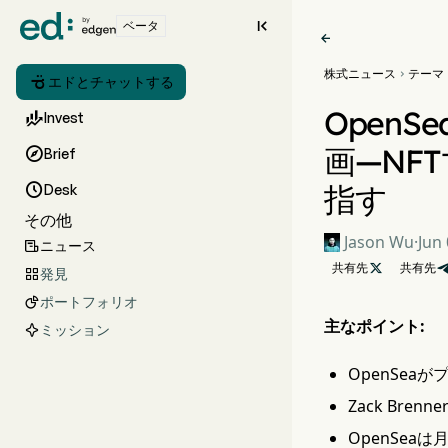

ベータ

株式ニュース
テーマ


エドとチャットする
OpenS

Invest
画—NF

Brief
指す

Desk
その他
Jason Wu
·
Jun 
ニュース

共有先

共有先
発見

ポートフォリオ

主なポイント:
ミッション
OpenSe
Zack Bre
OpenSea