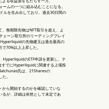
ブによる収益源をもたらす一方、
トフォームの一つに組み込むことになる。
000万ドルを生み出しており、過去30日間の
て、無期限先物はNFT取引を超え、よ
オンチェーン取引所のリーディングプレイ
yperliquidの先物建玉は過去最高の
月で70%以上上昇した。
perliquidのETF申請を更新し、テ
はすでにHyperliquidに関連する上場投
hunas氏は、21Sharesの
摘した。
ストから開始するのかを確認していな
唆しているが、詳細は依然として未定であ