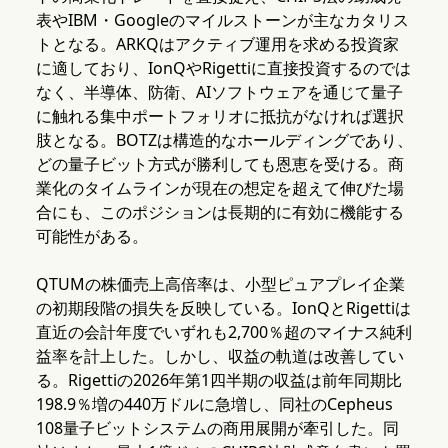
表やIBM・Googleのマイルストーンが主なカタリス
トとなる。ARKQはアクティブ運用を求める投資家
に適しており、IonQやRigettiに直接投資するのでは
なく、半導体、防衛、AIソフトウェアを通じて量子
に触れる集中ポートフォリオに抵抗がなければ選択
肢となる。BOTZは構造的なホールディングであり、
どの量子ビット方式が勝利しても恩恵を受ける。商
業化のタイムラインが現在の想定を超えて伸びた場
合にも、このポジションは長期的に有効に機能する
可能性がある。
QTUMの株価売上高倍率は、小型ピュアプレイ企業
の初期段階の損失を反映している。IonQとRigettiは
直近の会計年度でいずれも2,700％超のマイナス純利
益率を計上した。しかし、収益の軌道は改善してい
る。Rigettiの2026年第1四半期の収益は前年同期比
198.9％増の440万ドルに急増し、同社のCepheus
108量子ビットシステムの商用展開が牽引した。同