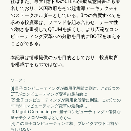
社はまた、最大1億ドルのCHIPS法助成意向書にも署
名しており、米国政府をその超電導アーキテクチャ
のステークホルダーとしている。3つの角度すべてを
求める投資家は、ファンドを組み合わせ、テーマ性
の強さを重視してQTUMを多くし、より広範なコン
ピューティング変革への分散を目的にBOTZを加える
ことができる。
本記事は情報提供のみを目的としており、投資助言
を構成するものではない。
ソース：
[1] 量子コンピューティングが商用化段階に到達、この3つの
ETFがコンピューティング変革の最前線に
[2] 量子コンピューティングが商用化段階に到達、この3つの
ETFがコンピューティング変革の最前線に…
[3] Rigetti Computing vs. 量子コンピューティング：優良な
量子テクノロジー株はどちらか…
[4] この量子コンピューティング株、ブレイクアウト目前か
もしれない