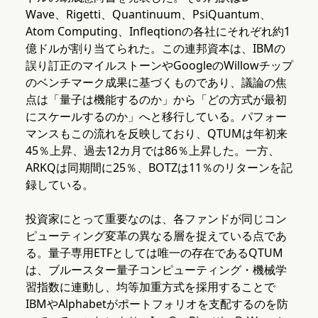
Wave、Rigetti、Quantinuum、PsiQuantum、
Atom Computing、Infleqtionの各社にそれぞれ約1
億ドルが割り当てられた。この連邦資本は、IBMの
誤り訂正のマイルストーンやGoogleのWillowチップ
のベンチマーク成果に基づくものであり、議論の焦
点は「量子は機能するのか」から「どの方式が最初
にスケールするのか」へと移行している。パフォー
マンスもこの流れを反映しており、QTUMは年初来
45％上昇、過去12カ月では86％上昇した。一方、
ARKQは同期間に25％、BOTZは11％のリターンを記
録している。
投資家にとって重要なのは、各ファンドが同じコン
ピューティング変革の異なる層を捉えている点であ
る。量子専用ETFとしては唯一の存在であるQTUM
は、ブルースター量子コンピューティング・機械学
習指数に連動し、均等加重方式を採用することで
IBMやAlphabetがポートフォリオを支配するのを防