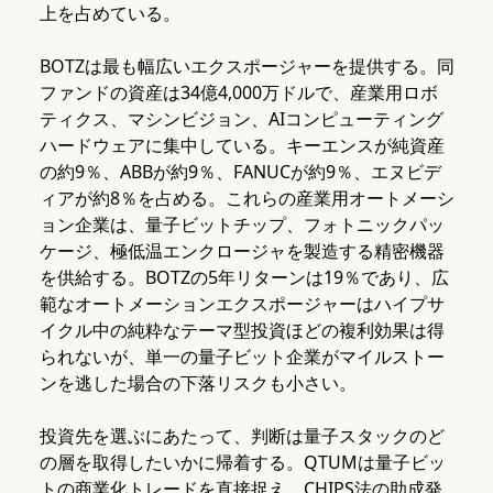
上を占めている。
BOTZは最も幅広いエクスポージャーを提供する。同
ファンドの資産は34億4,000万ドルで、産業用ロボ
ティクス、マシンビジョン、AIコンピューティング
ハードウェアに集中している。キーエンスが純資産
の約9％、ABBが約9％、FANUCが約9％、エヌビデ
ィアが約8％を占める。これらの産業用オートメーシ
ョン企業は、量子ビットチップ、フォトニックパッ
ケージ、極低温エンクロージャを製造する精密機器
を供給する。BOTZの5年リターンは19％であり、広
範なオートメーションエクスポージャーはハイプサ
イクル中の純粋なテーマ型投資ほどの複利効果は得
られないが、単一の量子ビット企業がマイルストー
ンを逃した場合の下落リスクも小さい。
投資先を選ぶにあたって、判断は量子スタックのど
の層を取得したいかに帰着する。QTUMは量子ビッ
トの商業化トレードを直接捉え、CHIPS法の助成発