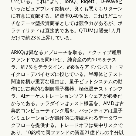
いでいる。これにより、IonQ、Rigetti、D-Waveと
いったピュアプレイ銘柄が、良くも悪くもリターン
に有意に貢献する。経費率0.40％は、これほどニッ
チなテーマ型投資商品としては競争力があるが、ボ
ラティリティは直接的である。QTUMは過去1カ月
だけで約23％上昇している。
ARKQは異なるアプローチを取る。アクティブ運用
ファンドである同ETFは、純資産の約10％をテス
ラ、約7％をテラダイン、約8％をアドバンスト・マ
イクロ・デバイセズに投じている。半導体とテスト
関連銘柄が重要な理由は、量子ビットシステムの動
作には古典的な制御電子機器、極低温テストインフ
ラ、AIオーケストレーションソフトウェアが必要だ
からである。テラダインはテスト機器を、AMDは古
典的コンピューティング層を、パランティアは量子
シミュレーションが最終的に接続されるデータワー
クフローを提供する。トレードオフは集中リスクで
あり、10銘柄で同ファンドの資産21億ドルの半分以