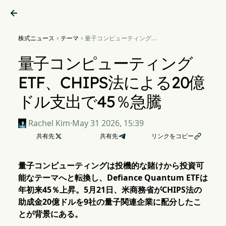

株式ニュース
テーマ
量子コンピューティング


ETF、CHIPS法による20億ド
ル支出で45％急騰
量子コンピューティング
ETF、CHIPS法による20億
ドル支出で45％急騰
Rachel Kim
·
May 31 2026, 15:39
共有先

共有先
リンクをコピー

量子コンピューティングは投機的な賭けから投資可
能なテーマへと転換し、Defiance Quantum ETFは
年初来45％上昇。5月21日、米商務省がCHIPS法の
助成金20億ドルを9社の量子関連企業に配分したこ
とが背景にある。