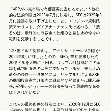
「XRPが小売市場で有価証券に当たるかという核心
的な法的問題は2023年7月に決着し、SECは2025年3
月に控訴を取り下げました」と、エッジンの規制政
策アナリスト、ダイアナ・チェン氏は述べる。「残
るのは、最終的な制裁金の仕組みと差し止め命令の
範囲を交渉することです。」
1.25億ドルの制裁金は、アナリサ・トーレス判事が
2024年8月に課したもので、SECが当初要求した約
20億ドルを大幅に下回る。リップル社は既にこの金
額を裁判所管理の口座に支払っているが、差し止め
命令の条件——具体的には、リップル社によるXRP
の機関投資家向け販売に継続的な登録または開示義
務が必要かどうか——の解決を待って最終的な命令
は下されていない。
これらの最終条件の解決により、2020年12月にSEC
が初めて訴訟を提起し、主要取引所がXRPの上場を