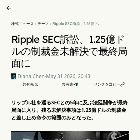

株式ニュース
テーマ
Ripple SEC訴訟、1.25億ドル


の制裁金未解決で最終局面に
Ripple SEC訴訟、1.25億ド
ルの制裁金未解決で最終局
面に
Diana Chen
·
May 31 2026, 20:43
共有先

共有先
リンクをコピー

リップル社を巡るSECとの5年に及ぶ法廷闘争が最終
局面に入り、残る未解決事項は1.25億ドルの制裁金
と差し止め命令の範囲のみとなった。