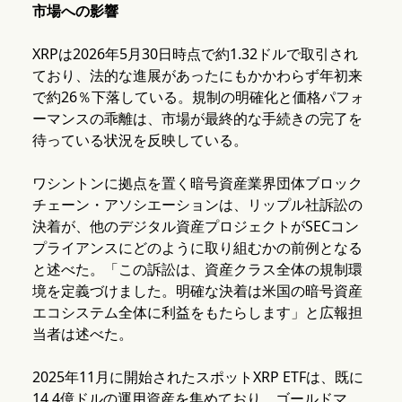
市場への影響
XRPは2026年5月30日時点で約1.32ドルで取引され
ており、法的な進展があったにもかかわらず年初来
で約26％下落している。規制の明確化と価格パフォ
ーマンスの乖離は、市場が最終的な手続きの完了を
待っている状況を反映している。
ワシントンに拠点を置く暗号資産業界団体ブロック
チェーン・アソシエーションは、リップル社訴訟の
決着が、他のデジタル資産プロジェクトがSECコン
プライアンスにどのように取り組むかの前例となる
と述べた。「この訴訟は、資産クラス全体の規制環
境を定義づけました。明確な決着は米国の暗号資産
エコシステム全体に利益をもたらします」と広報担
当者は述べた。
2025年11月に開始されたスポットXRP ETFは、既に
14.4億ドルの運用資産を集めており、ゴールドマ