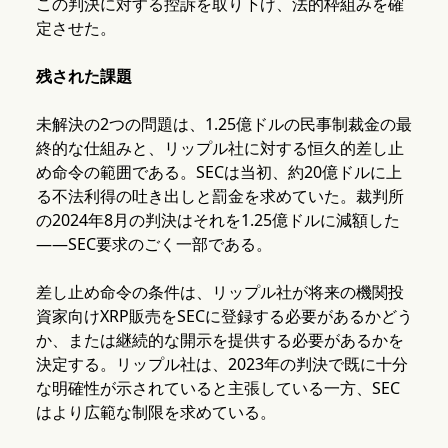
この判決に対する控訴を取り下げ、法的枠組みを確
定させた。
残された課題
未解決の2つの問題は、1.25億ドルの民事制裁金の最
終的な仕組みと、リップル社に対する恒久的差し止
め命令の範囲である。SECは当初、約20億ドルに上
る不法利得の吐き出しと罰金を求めていた。裁判所
の2024年8月の判決はそれを1.25億ドルに減額した
——SEC要求のごく一部である。
差し止め命令の条件は、リップル社が将来の機関投
資家向けXRP販売をSECに登録する必要があるかどう
か、または継続的な開示を提供する必要があるかを
決定する。リップル社は、2023年の判決で既に十分
な明確性が示されていると主張している一方、SEC
はより広範な制限を求めている。