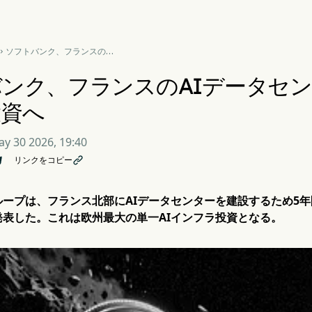
ソフトバンク、フランスのAI

データセンター構築に450億
ユーロを投資へ
ンク、フランスのAIデータセン
投資へ
y 30 2026, 19:40
リンクをコピー

ープは、フランス北部にAIデータセンターを建設するため5年
発表した。これは欧州最大の単一AIインフラ投資となる。