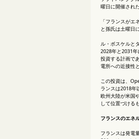
曜日に開催され
「フランスがエ
と孫氏は土曜日
ル・ボスケルと
2028年と20
投資する計画で
電所への近接性
この投資は、Op
ランスは2018
欧州大陸が米国
して位置づける
フランスのエネル
フランスは発電量