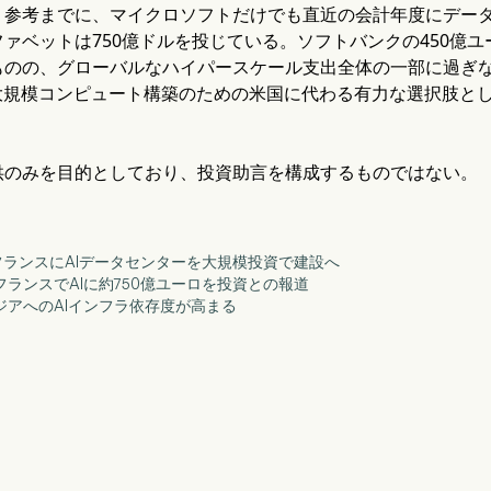
。参考までに、マイクロソフトだけでも直近の会計年度にデータ
ァベットは750億ドルを投じている。ソフトバンクの450億
ものの、グローバルなハイパースケール支出全体の一部に過ぎ
、大規模コンピュート構築のための米国に代わる有力な選択肢と
供のみを目的としており、投資助言を構成するものではない。
、フランスにAIデータセンターを大規模投資で建設へ
、フランスでAIに約750億ユーロを投資との報道
アジアへのAIインフラ依存度が高まる