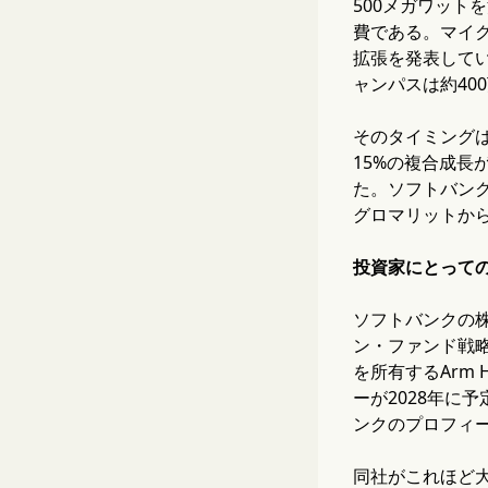
500メガワッ
費である。マイ
拡張を発表して
ャンパスは約40
そのタイミングは
15%の複合成
た。ソフトバン
グロマリットか
投資家にとって
ソフトバンクの
ン・ファンド戦略
を所有するArm
ーが2028年に
ンクのプロフィ
同社がこれほど