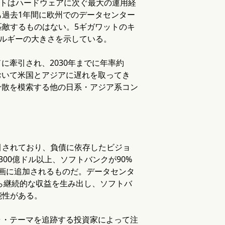
ストはハードウェアに次ぐ最大の運用経
過去1年間に欧州でのデータセンター
敵するものはない。5ギガワットのキ
ネルギーの大きさを示している。
に牽引され、2030年までに年率約
おいて米国とアジアに遅れを取ってき
分散を模索する他の日系・アジア系コン
引されており、負債に依存したビジョ
00億ドル以上、ソフトバンクが90%
分計画に追加されるものだ。データセンタ
から継続的な収益を生み出し、ソフトバ
能性がある。
ラ・テーマを追跡する投資家によって注