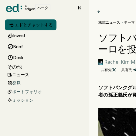

ベータ

株式ニュース
テーマ


エドとチャットする
ソフトバ

Invest
ーロを

Brief

Desk
Rachel Kim
·
Ma
その他
共有先

共有先
ニュース

発見

ソフトバンクグル
ポートフォリオ

者の孫正義氏が
ミッション