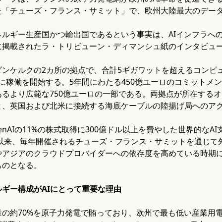
た「チューズ・フランス・サミット」で、欧州大陸最大のデー
ネルギー生産国かつ輸出国であるという事実は、AIインフラへ
に掲載されたラ・トリビューン・ディマンシュ紙のインタビュ
ダンケルクの2カ所の拠点で、合計5ギガワットを超えるコンピ
31年に稼働を開始する。5年間にわたる450億ユーロのコミット
あるより広範な750億ユーロの一部である。両拠点が所在する
と、英国および北米に接続する海底ケーブルの陸揚げ局へのア
enAIの11%の株式取得に300億ドル以上を費やした世界的な
年以来、毎年開催されるチューズ・フランス・サミットを通じ
やアジアのクラウドプロバイダーへの依存度を高めている時期に
ものとなる。
ギー構成がAIにとって重要な理由
の約70%を原子力発電で賄っており、欧州で最も低い産業用電