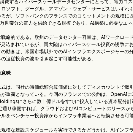
トを消費するハイパースケールデータセンターにとって、電力コ
クロソフト、グーグル、アマゾン・ウェブ・サービスはいずれも
いるが、ソフトバンクのフランスでのコミットメントの規模に匹
0万世帯分の電力を供給できる規模であり、AI構築に必要なエ
戦略的である。欧州のデータセンター容量は、AIワークロード
長が見込まれているが、同大陸はハイパースケール投資の誘致に
クの動きは、米国市場以外でのAIインフラエクスポージャーの
らの追従投資の波を引き起こす可能性がある。
の意味
株式は、同社の時価総額合算価値に対してディスカウントで取
が重荷となっている。今回のフランスでの公約は、OpenAIに3
 Holdingsにさらに数十億ドルをすでに投入している資本配
予定通り稼働すれば、クラウドおよびAIコンピュートのリース
ールをベンチャー投資家からインフラ事業者へと転換させる可
大規模な建設スケジュールを実行できるかどうかは、AIインフ