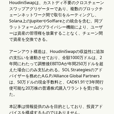
HoudiniSwapは、カストディ不要のクロスチェーン
スワップアグリゲーターであり、複数のブロックチ
ェーンネットワーク間で取引をルーティングし、
Solana上のJupiterやSolflareとの統合を含む。同プ
ラットフォームのプライバシー機能により、ユーザ
ーは資産の管理権を放棄することなく、チェーン間
で資産を交換できる。
アーンアウト構造は、HoudiniSwapの収益性に追加
の支払いを連動させており、全額1000万ドルは、2
年間にわたって調整後EBITDAが年間250万ドルを超
えた場合にのみ支払われる。SOL Strategiesのアド
バイザーを務めたA.G.P./Alliance Global Partners
は、50万ドルの現金手数料と、CAD$1.91で3年間行
使可能な20万株の普通株式購入ワラントを受け取っ
た。
本記事は情報提供のみを目的としており、投資アド
バイスを構成するものではありません。