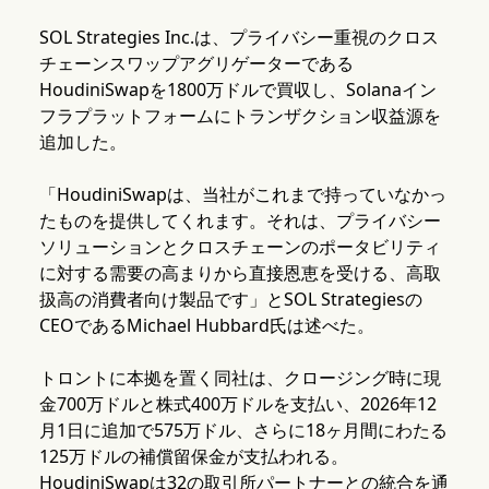
SOL Strategies Inc.は、プライバシー重視のクロス
チェーンスワップアグリゲーターである
HoudiniSwapを1800万ドルで買収し、Solanaイン
フラプラットフォームにトランザクション収益源を
追加した。
「HoudiniSwapは、当社がこれまで持っていなかっ
たものを提供してくれます。それは、プライバシー
ソリューションとクロスチェーンのポータビリティ
に対する需要の高まりから直接恩恵を受ける、高取
扱高の消費者向け製品です」とSOL Strategiesの
CEOであるMichael Hubbard氏は述べた。
トロントに本拠を置く同社は、クロージング時に現
金700万ドルと株式400万ドルを支払い、2026年12
月1日に追加で575万ドル、さらに18ヶ月間にわたる
125万ドルの補償留保金が支払われる。
HoudiniSwapは32の取引所パートナーとの統合を通