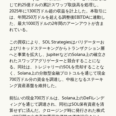
じて約25億ドルの累計スワップ取扱高を処理し、
2025年に1300万ドル超の収益を計上した。本取引に
は、年間250万ドルを超える調整後EBITDAに連動し
た、最大1000万ドルの2年間のアーンアウトが含ま
れている。
この買収により、SOL Strategiesはバリデーターお
よびリキッドステーキングからトランザクション層
へと事業を拡大し、JupiterなどのSolana上の確立さ
れたスワップアグリゲーターと競合することにな
る。同社は、トレジャリーのSOLを売却することな
く、Solana上の分散型金融プロトコルを通じて現金
700万ドル分の資金を調達し、中核となるステーキ
ング資産基盤を維持した。
前払いの現金700万ドルは、Solana上のDeFiレンデ
ィングを通じて調達され、同社はSOL保有資産を清
算せずに済んだ。クロージング時に発行された株式