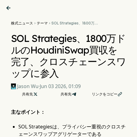

株式ニュース
テーマ
SOL Strategies、1800万ド


ルのHoudiniSwap買収を完
了、クロスチェーンスワップ
SOL Strategies、1800万ド
に参入
ルのHoudiniSwap買収を
完了、クロスチェーンスワ
ップに参入
Jason Wu
·
Jun 03 2026, 01:09
共有先

共有先
リンクをコピー

主なポイント：
SOL Strategiesは、プライバシー重視のクロスチ
ェーンスワップアグリゲーターである