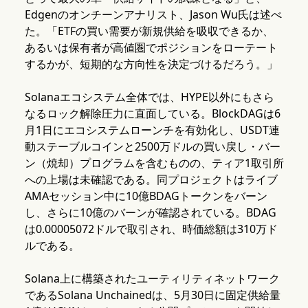
Edgenのオンチーンアナリスト、Jason Wu氏は述べ
た。「ETFの買い需要が新規供給を吸収できるか、
あるいは保有者が高値圏でポジションをローテート
するかが、短期的な方向性を決定づけるだろう。」
Solanaエコシステム全体では、HYPE以外にもさら
なるロック解除圧力に直面している。BlockDAGは6
月1日にエコシステムローンチを有効化し、USDT連
動ステーブルコインと2500万ドルの買い戻し・バー
ン（焼却）プログラムを含むものの、ティア1取引所
への上場は未確認である。同プロジェクトはライブ
AMAセッション中に10億BDAGトークンをバーン
し、さらに10億のバーンが確認されている。BDAG
は0.00005072ドルで取引され、時価総額は310万ド
ルである。
Solana上に構築されたユーティリティネットワーク
であるSolana Unchainedは、5月30日に固定供給量