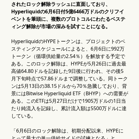
されたロック解除ラッシュに直面しており、
Hyperliquidの6月6日付5億6466万ドルのクリフイ
ベントを筆頭に、複数のプロトコルにわたるベステ
ィング解除が市場の深みを試すことになる。
HyperliquidのHYPEトークンは、プロジェクトのベ
スティングスケジュールによると、6月6日に992万
トークン（循環供給量の2.54％）を解放する予定で
ある。このロック解除は、HYPEが5月26日に過去最
高値64.80ドルを記録した9日後に行われ、その後5
月下旬時点で57.86ドルまで調整している。同トーク
ンは5月13日の38.15ドルから70％急騰しており、背
景にはBitwise Hyperliquid ETF（BHYP）への需要が
ある。このETFは5月27日だけで1905万ドルの1日当
たり純流入を記録し、累計流入額は5500万ドルに達
している。
「6月6日のロック解除は、初期分配以来、HYPEに
とって最大の単一供給サイドの試練となる」と、