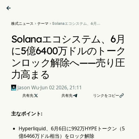

株式ニュース
テーマ
Solanaエコシステム、6月に


5億6400万ドルのトークンロ
ック解除へ——売り圧力高ま
Solanaエコシステム、6月
る
に5億6400万ドルのトーク
ンロック解除へ——売り圧
力高まる
Jason Wu
·
Jun 02 2026, 21:11
共有先

共有先
リンクをコピー

主なポイント:
Hyperliquid、6月6日に992万HYPEトークン（5
億6466万ドル相当）をロック解除