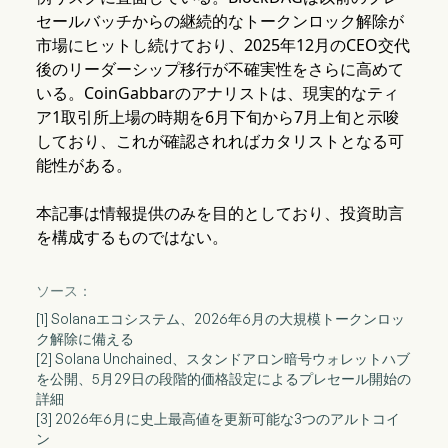
セールバッチからの継続的なトークンロック解除が
市場にヒットし続けており、2025年12月のCEO交代
後のリーダーシップ移行が不確実性をさらに高めて
いる。CoinGabbarのアナリストは、現実的なティ
ア1取引所上場の時期を6月下旬から7月上旬と示唆
しており、これが確認されればカタリストとなる可
能性がある。
本記事は情報提供のみを目的としており、投資助言
を構成するものではない。
ソース：
[1] Solanaエコシステム、2026年6月の大規模トークンロッ
ク解除に備える
[2] Solana Unchained、スタンドアロン暗号ウォレットハブ
を公開、5月29日の段階的価格設定によるプレセール開始の
詳細
[3] 2026年6月に史上最高値を更新可能な3つのアルトコイ
ン