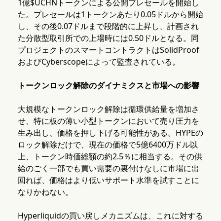
1億$UCHNトークンによる公開プレセールを開始し
た。プレセールは1トークンあたり0.05ドルから開始
し、その後0.07ドルまで段階的に上昇し、計画され
た分散型取引所での上場時には0.50ドルとなる。同
プロジェクトのスマートコントラクトはSolidProof
およびCyberscopeによって監査されている。
トークンロック解除のダイナミクスと市場への影響
大規模なトークンロック解除は循環供給量を増加さ
せ、特に板の薄い小型トークンにおいて売り圧力を
生み出し、価格を押し下げる可能性がある。HYPEの
ロック解除だけで、現在の価格で5億6400万ドル以
上、トークン時価総額の約2.5％に相当する。その供
給のごく一部でも買い需要の裏付けなしに市場に出
回れば、価格はより低いサポート水準を試すことに
なりかねない。
Hyperliquidの買い戻しメカニズムは、これに対する