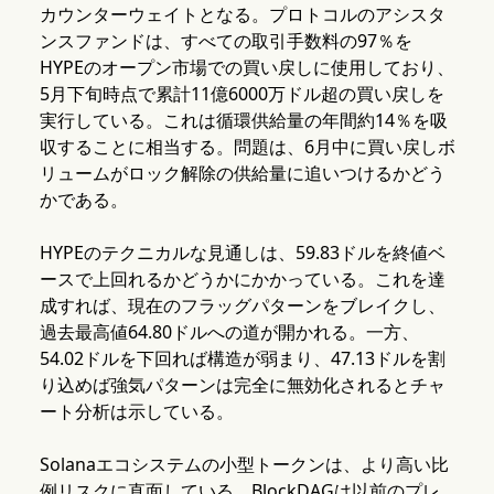
カウンターウェイトとなる。プロトコルのアシスタ
ンスファンドは、すべての取引手数料の97％を
HYPEのオープン市場での買い戻しに使用しており、
5月下旬時点で累計11億6000万ドル超の買い戻しを
実行している。これは循環供給量の年間約14％を吸
収することに相当する。問題は、6月中に買い戻しボ
リュームがロック解除の供給量に追いつけるかどう
かである。
HYPEのテクニカルな見通しは、59.83ドルを終値ベ
ースで上回れるかどうかにかかっている。これを達
成すれば、現在のフラッグパターンをブレイクし、
過去最高値64.80ドルへの道が開かれる。一方、
54.02ドルを下回れば構造が弱まり、47.13ドルを割
り込めば強気パターンは完全に無効化されるとチャ
ート分析は示している。
Solanaエコシステムの小型トークンは、より高い比
例リスクに直面している。BlockDAGは以前のプレ