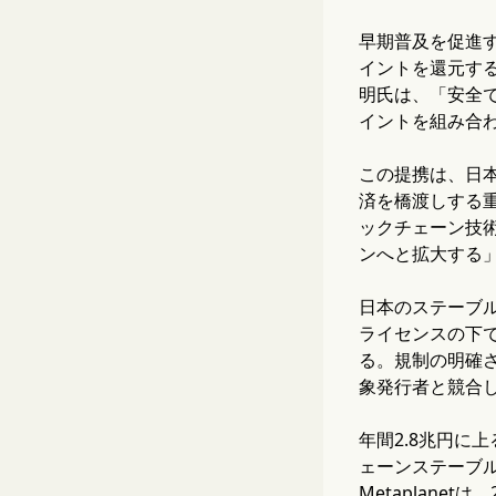
早期普及を促進す
イントを還元す
明氏は、「安全
イントを組み合
この提携は、日
済を橋渡しする重
ックチェーン技
ンへと拡大する
日本のステーブル
ライセンスの下
る。規制の明確さ
象発行者と競合
年間2.8兆円
ェーンステーブ
Metaplane