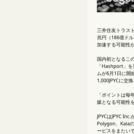
三井住友トラスト
兆円（186億
加速する可能性
国内初となるこのサ
「Hashpor
ムが6月1日に開始さ
1,000JPYCに
「ポイントは毎
媒となる可能性を
JPYCはJPYC 
Polygon、
ービスをまたい