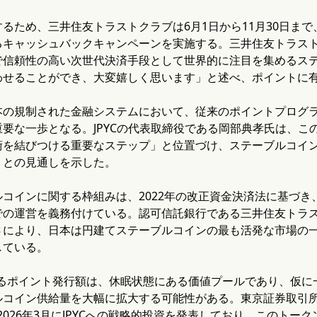
るため、三井住友トラストクラブは6月1日から11月30日まで、交
るキャッシュバックキャンペーンを実施する。三井住友トラス
で信頼性の高い次世代決済手段として世界的に注目を集めるス
わせることができ、大変嬉しく思います」と述べ、ポイントに
本の規制された金融システムにおいて、従来のポイントプログ
要な一歩となる。JPYCの代表取締役である岡部典孝氏は、こ
術を結びつける重要なステップ」と位置づけ、ステーブルコイ
」との見通しを示した。
コインに関する枠組みは、2022年の改正資金決済法に基づ
での運営を義務付けている。認可信託銀行である三井住友トラ
により、日本は円建てステーブルコインの最も活発な市場の一つ
している。
に上るポイント発行額は、休眠状態にある価値プールであり、仮
ルコイン供給量を大幅に拡大する可能性がある。東京証券取引
tは、2026年3月にJPYCへの戦略的投資を発表しており、この