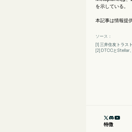
を示している。
本記事は情報提
ソース：
[1] 三井住友トラ
[2] DTCCとStel

特徴