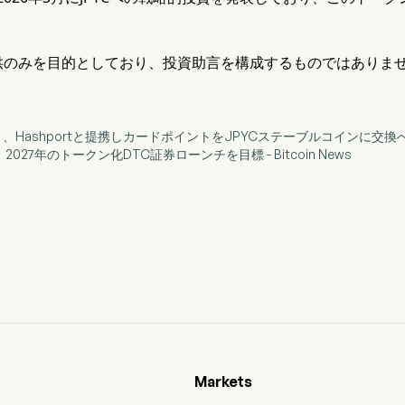
供のみを目的としており、投資助言を構成するものではありま
スト、Hashportと提携しカードポイントをJPYCステーブルコインに交換
lar、2027年のトークン化DTC証券ローンチを目標 - Bitcoin News
Markets