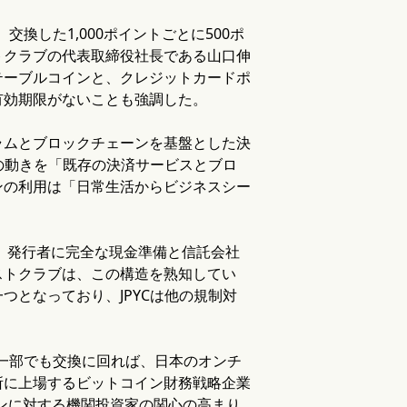
換した1,000ポイントごとに500ポ
トクラブの代表取締役社長である山口伸
テーブルコインと、クレジットカードポ
有効期限がないことも強調した。
ラムとブロックチェーンを基盤とした決
の動きを「既存の決済サービスとブロ
ンの利用は「日常生活からビジネスシー
き、発行者に完全な現金準備と信託会社
ストクラブは、この構造を熟知してい
となっており、JPYCは他の規制対
に一部でも交換に回れば、日本のオンチ
所に上場するビットコイン財務戦略企業
トークンに対する機関投資家の関心の高まり