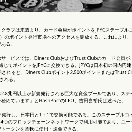
クラブは来週より、カード会員がポイントをJPYCステーブルコ
ドル）のポイント発行市場へのアクセスを開放する。これにより
がある。
ービスでは、Diners ClubおよびTrust Clubのカード
t」を通じてポイントをJPYCに交換できる。JPYCは日本初の国
れると、Diners Clubポイント2,500ポイントまたはTrust 
交換される。
年2.8兆円以上が新規発行される巨大な資金プールであり、ス
秘めています」とHashPortのCEO、吉田喜裕氏は述べた。
Inc.が発行し、日本円と1：1で交換可能である。このステーブルコインは
Kaiaの4つのブロックチェーンネットワークで利用可能であり、ユ
でトークンを柔軟に使用・送金できる。