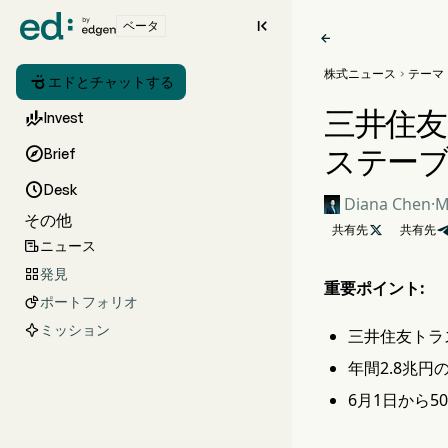

ベータ

株式ニュース
テーマ


エドとチャットする
三井住友

Invest
ステー

Brief

Desk
Diana Chen
·
M
その他
共有先

共有先
ニュース

発見

重要ポイント:
ポートフォリオ

ミッション
三井住友トラス
年間2.8兆
6月1日から