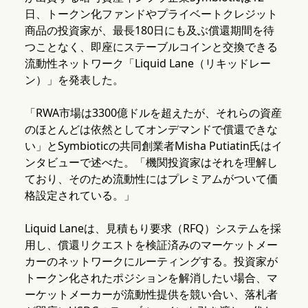
日、トークン化ファンドやプライベートクレジット
商品の投資家が、最長180日にも及ぶ償還期間を待
つことなく、即座にステーブルコインと交換できる
流動性ネットワーク「Liquid Lane（リキッドレー
ン）」を発表した。
「RWA市場は3300億ドルを超えたが、それらの資産
のほとんどは依然としてオンデマンドで償還できな
い」とSymbioticの共同創業者Misha Putiatin氏はイ
ンタビューで述べた。「機関投資家はそれを理解し
ており、そのため流動性にはプレミアムがついて価
格設定されている。」
Liquid Laneは、見積もり要求（RFQ）システムを採
用し、償還リクエストを検証済みのマーケットメー
カーのネットワークにルーティングする。投資家が
トークン化されたポジションを解消したい場合、マ
ーケットメーカーが流動性提供を競い合い、落札者