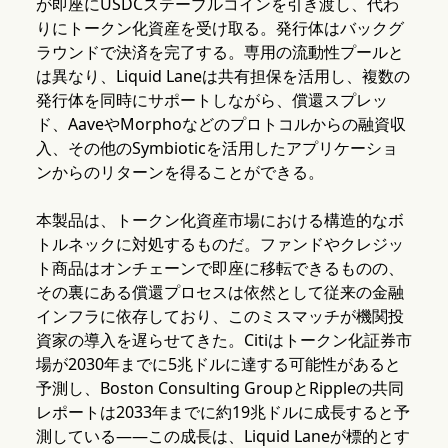
が即座にUSDCステーブルコインを引き渡し、代わ
りにトークン化資産を受け取る。発行体はバックグ
ラウンドで決済を完了する。専用の流動性プールと
は異なり、Liquid Laneは共有担保を活用し、複数の
発行体を同時にサポートしながら、償還スプレッ
ド、AaveやMorphoなどのプロトコルからの融資収
入、その他のSymbioticを活用したアプリケーショ
ンからのリターンを得ることができる。
本製品は、トークン化資産市場における構造的なボ
トルネックに対処するものだ。ファンドやクレジッ
ト商品はオンチェーンで即座に移転できるものの、
その裏にある償還プロセスは依然として従来の金融
インフラに依存しており、このミスマッチが機関投
資家の導入を遅らせてきた。Citiはトークン化証券市
場が2030年までに5兆ドルに達する可能性があると
予測し、Boston Consulting GroupとRippleの共同
レポートは2033年までに約19兆ドルに成長すると予
測している——この成長は、Liquid Laneが標的とす