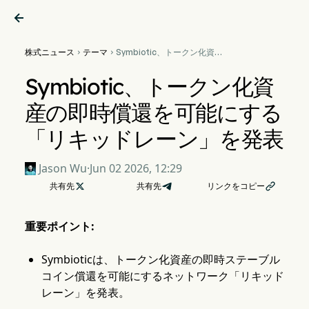

株式ニュース
テーマ
Symbiotic、トークン化資産


の即時償還を可能にする「リ
キッドレーン」を発表
Symbiotic、トークン化資
産の即時償還を可能にする
「リキッドレーン」を発表
Jason Wu
·
Jun 02 2026, 12:29
共有先

共有先
リンクをコピー

重要ポイント:
Symbioticは、トークン化資産の即時ステーブル
コイン償還を可能にするネットワーク「リキッド
レーン」を発表。