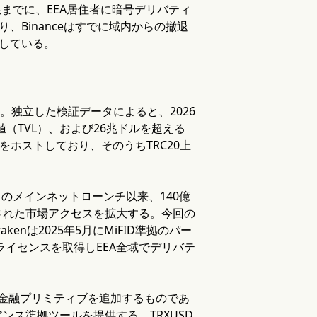
限までに、EEA居住者に暗号デリバティ
り、Binanceはすでに域内からの撤退
得している。
。独立した検証データによると、2026
値（TVL）、および26兆ドルを超える
ホストしており、そのうちTRC20上
月のメインネットローンチ以来、140億
された市場アクセスを拡大する。今回の
nは2025年5月にMiFID準拠のパー
Dライセンスを取得しEEA全域でデリバテ
な金融プリミティブを追加するものであ
ス準拠ツールを提供する。TRXUSD