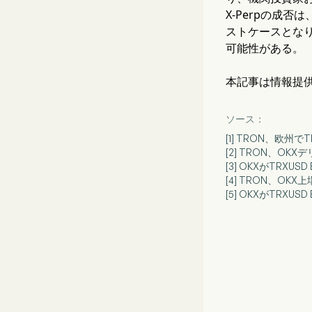
X-Perpの成
ストケースとな
可能性がある。
本記事は情報提
ソース：
[1] TRON、欧州で
[2] TRON、OKX
[3] OKXがTRXUS
[4] TRON、OKX
[5] OKXがTRXUS