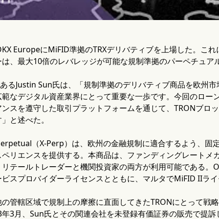
、OKX EuropeにMiFID準拠のTRXデリバティブを上場した。
ーは、最大10倍のレバレッジが可能な規制準拠のパーペチュア
であるJustin Sun氏は、「規制準拠のデリバティブ商品を欧州
広範なデジタル資産業界にとって重要な一歩です。今回のロー
アンスを遵守した取引プラットフォームを通じて、TRONブロ
す」と述べた。
piry Perpetual（X-Perp）は、欧州の金融規制に適合する
スペリエンスを提供する。本商品は、ファンディングレートメ
リテールトレーダーと機関投資家の両方が利用可能である。OKX Eu
ビスプロバイダーライセンスとともに、マルタでMiFID IIラ
他の管轄区域で規制上の摩擦に直面してきたTRONにとって戦
023年3月、Sun氏とその関連会社を未登録有価証券の販売で提訴