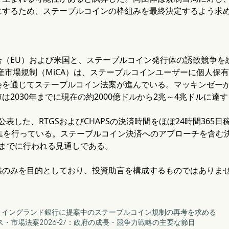
にするため、ステーブルコインの枠組みを最終決定するよう求
合（EU）および米国と、ステーブルコイン発行体の誘致競争を
産市場規制（MiCA）は、ステーブルコインユーザーに個人保
会を通じてステーブルコイン法案が進んでいる。マッキンゼー
は2030年までに現在の約2000億ドルから2兆～4兆ドルに達
日に公表した、RTGSおよびCHAPSの決済時間をほぼ24時間36
募集を行っている。ステーブルコイン決済へのアプローチを含む
末までに行われる見通しである。
供のみを目的としており、投資助言を構成するものではありま
員会、イングランド銀行に提案中のステーブルコイン規制の再考を求める
ビス・市場法案2026-27：政府の成長・競争力戦略の主要な節目