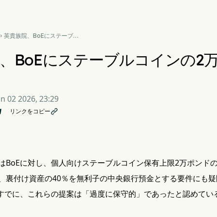
英貴族院、BoEにステーブル

コインの2万ポンド保有上限
緩和を要請
、BoEにステーブルコインの2
un 02 2026, 23:29
リンクをコピー

はBoEに対し、個人向けステーブルコイン保有上限2万ポンド
、裏付け資産の40％を無利子の中央銀行預金とする要件にも
はすでに、これらの提案は「過度に保守的」であったと認めてい