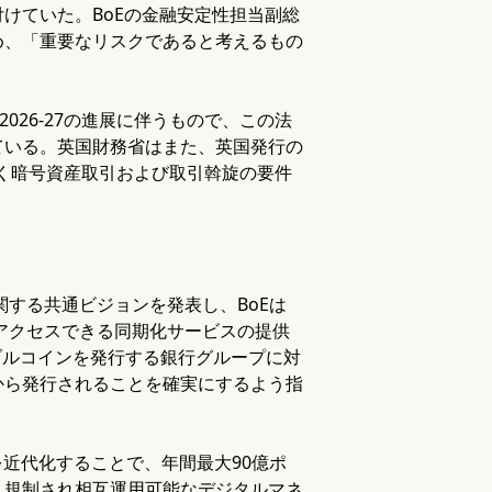
けていた。BoEの金融安定性担当副総
め、「重要なリスクであると考えるもの
026-27の進展に伴うもので、この法
ている。英国財務省はまた、英国発行の
づく暗号資産取引および取引斡旋の要件
関する共通ビジョンを発表し、BoEは
にアクセスできる同期化サービスの提供
ブルコインを発行する銀行グループに対
から発行されることを確実にするよう指
ラを近代化することで、年間最大90億ポ
、規制され相互運用可能なデジタルマネ