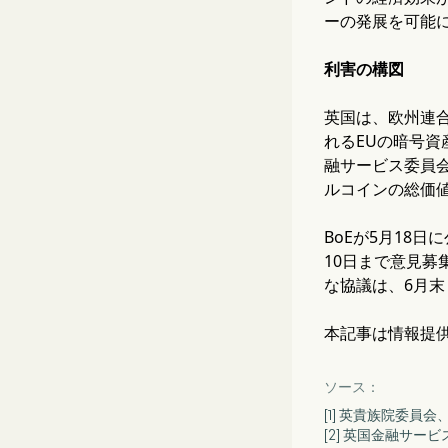
ーの発展を可能
利害の構図
英国は、欧州連
れるEUの暗号資
融サービス委員
ルコインの総価値
BoEが5月18
10日まで意見
な協議は、6月
本記事は情報提
ソース：
[1] 英貴族院委
[2] 英国金融サー