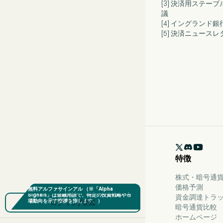
[3] 決済用ステ
議
[4] イングラン
[5] 決済ニュー

特徴
株式・暗号通貨
価格予測
資金調達トラ
ログイン/登録
暗号通貨比較
ホームページ