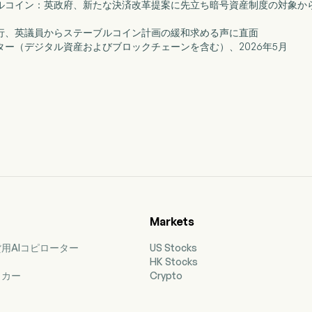
ーブルコイン：英政府、新たな決済改革提案に先立ち暗号資産制度の対象
ド銀行、英議員からステーブルコイン計画の緩和求める声に直面
スレター（デジタル資産およびブロックチェーンを含む）、2026年5月
Markets
用AIコピローター
US Stocks
HK Stocks
ッカー
Crypto