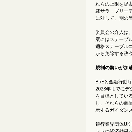
れらの上限を提
裁サラ・ブリー
に対して、別の
委員会の介入は、
案にはステーブ
適格ステーブルコ
から免除する政
規制の勢いが加
BoEと金融行動
2028年までに
を目標としてい
し、それらの商
示するガイダン
銀行業界団体UK
ンドの経済効果