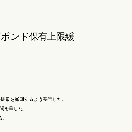
万ポンド保有上限緩
の提案を撤回するよう要請した。
疑問を呈した。
る。