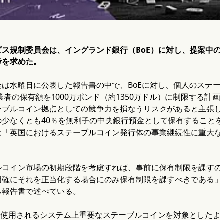
ビス規制委員会は、イングランド銀行（BoE）に対し、提案中
考を求めた。
は水曜日に公表した報告書の中で、BoEに対し、個人のステー
事業者の保有額を1000万ポンド（約1350万ドル）に制限する
ーブルコイン拠点としての競争力を損なうリスクがあると主張
の少なくとも40％を無利子の中央銀行預金として保有すること
は「英国におけるステーブルコイン発行体の事業継続性に重大
ブルコイン市場の初期段階を考慮すれば、事前に保有制限を課す
明確にそれを正当化する場合にのみ保有制限を課すべきである
る報告書で述べている。
いに使用されるシステム上重要なステーブルコインを対象とした