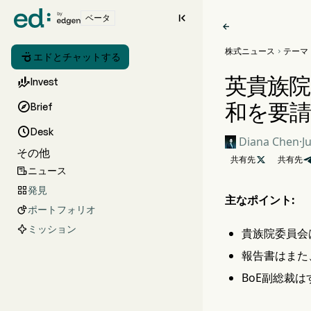

ベータ

株式ニュース
テーマ


エドとチャットする
英貴族院

Invest
和を要請

Brief

Desk
Diana Chen
·
J
その他
共有先

共有先
ニュース

発見

主なポイント:
ポートフォリオ

ミッション
貴族院委員会
報告書はまた
BoE副総裁