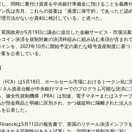
案し、同時に裏付け資産を中央銀行準備金に預けることを義務付
デン氏は先月、これらの提案は「過度に保守的」であったと認
管理方法がないか真剣に検討している」と述べた。
英国政府が5月19日に議会に提出した金融サービス・市場法案2
ルコイン決済を規制対象の決済枠組みに組み込む条項が含まれ
インを、2027年10月に開始予定の新たな暗号資産制度に基
令案を公表している。
速
庁（FCA）は5月18日、ホールセール市場におけるトークン化に
デジタル資産台帳が中央銀行マネーでのプログラム可能な決済
る。健全性規制機構（PRA）は別途、電子マネーまたはステー
品が預金商品と明確に区別され、かつ破綻時に隔離された法人
スを公表した。
 Financeは5月11日の報告書で、英国のリテール決済インフ
が生まれる可能性があると試算した。同団体は規制当局に対し