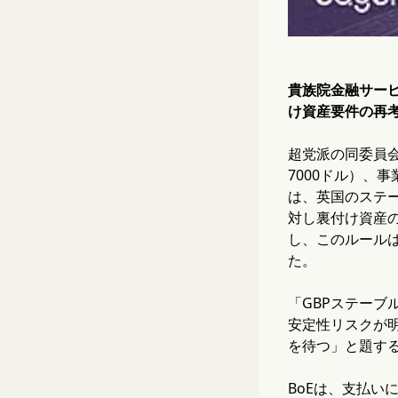
貴族院金融サー
け資産要件の再
超党派の同委員会
7000ドル）、
は、英国のステ
対し裏付け資産
し、このルール
た。
「GBPステー
安定性リスクが
を待つ」と題す
BoEは、支払