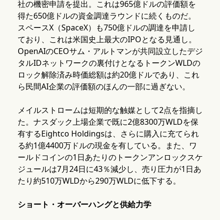
社の機密申請を提出。これは965億ドルの評価額を
得た650億ドルの資金調達ラウンドに続くものだ。
スペースX（SpaceX）も750億ドルの調達を申請し
ており、これは米国史上最大のIPOとなる見通し。
OpenAIのCEOサム・アルトマンが共同設立したデジ
タルIDネットワークの裏付けとなるトークンWLDの
ロック解除済み時価総額は約20億ドルであり、これ
ら民間AI企業の評価額のほんの一部に過ぎない。
メイルストロームは短期的な触媒として2点を指摘し
た。ナスダック上場企業で既に2億8300万WLDを保
有するEightco Holdingsは、さらに購入に充てられ
る約1億4400万ドルの現金を有している。また、ワ
ールドコインの1日あたりのトークンアンロックスケ
ジュールは7月24日に43％減少し、売り圧力が1日あ
たり約510万WLDから290万WLDに低下する。
ショート・オーバーハングと供給力学