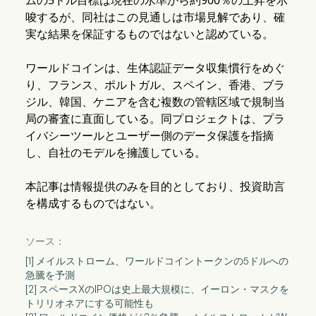
ムの5ドル目標は現在の水準から約900％の上昇を示
唆するが、同社はこの見通しは市場見解であり、確
実な結果を保証するものではないと認めている。
ワールドコインは、生体認証データ収集慣行をめぐ
り、フランス、ポルトガル、スペイン、香港、ブラ
ジル、韓国、ケニアを含む複数の管轄区域で規制当
局の審査に直面している。同プロジェクトは、プラ
イバシーツールとユーザー側のデータ保護を指摘
し、自社のモデルを擁護している。
本記事は情報提供のみを目的としており、投資助言
を構成するものではない。
ソース：
[1] メイルストローム、ワールドコイントークンの5ドルへの
急騰を予測
[2] スペースXのIPOは史上最大規模に、イーロン・マスクを
トリリオネアにする可能性も