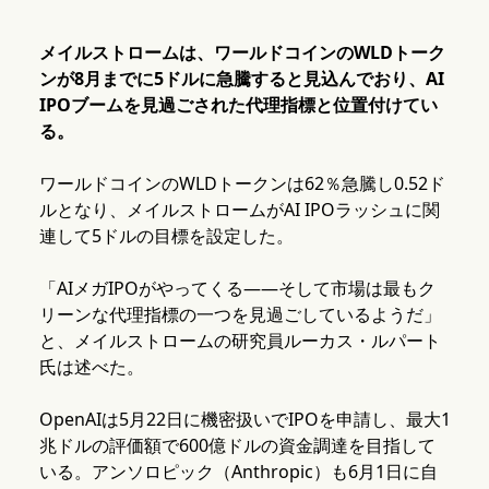
メイルストロームは、ワールドコインのWLDトーク
ンが8月までに5ドルに急騰すると見込んでおり、AI
IPOブームを見過ごされた代理指標と位置付けてい
る。
ワールドコインのWLDトークンは62％急騰し0.52ド
ルとなり、メイルストロームがAI IPOラッシュに関
連して5ドルの目標を設定した。
「AIメガIPOがやってくる——そして市場は最もク
リーンな代理指標の一つを見過ごしているようだ」
と、メイルストロームの研究員ルーカス・ルパート
氏は述べた。
OpenAIは5月22日に機密扱いでIPOを申請し、最大1
兆ドルの評価額で600億ドルの資金調達を目指して
いる。アンソロピック（Anthropic）も6月1日に自