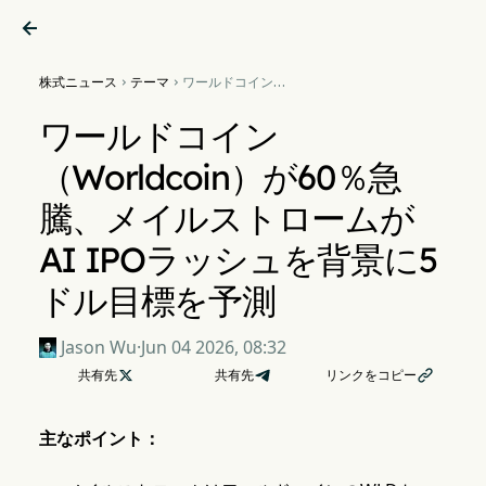

株式ニュース
テーマ
ワールドコイン


（Worldcoin）が60％急騰、
メイルストロームがAI IPOラ
ワールドコイン
ッシュを背景に5ドル目標を
予測
（Worldcoin）が60％急
騰、メイルストロームが
AI IPOラッシュを背景に5
ドル目標を予測
Jason Wu
·
Jun 04 2026, 08:32
共有先

共有先
リンクをコピー

主なポイント：