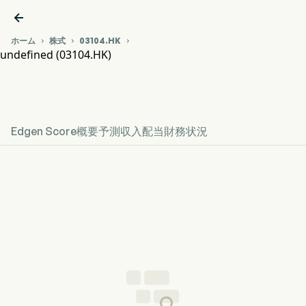

ホーム
株式
03104.HK



undefined (03104.HK)
03104.HK 株価推移チャート
undefined
Edgen Score
概要
予測
収入
配当
財務状況