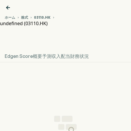

ホーム
株式
03110.HK



undefined (03110.HK)
03110.HK 株価推移チャート
undefined
Edgen Score
概要
予測
収入
配当
財務状況