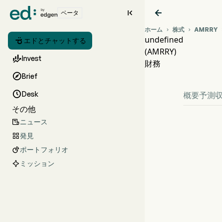


ベータ
ホーム
株式
AMRRY


undefined

エドとチャットする
(AMRRY)
AM

Invest
財務
und

Brief

Desk
概要
予測
その他
ニュース

発見

ポートフォリオ

ミッション