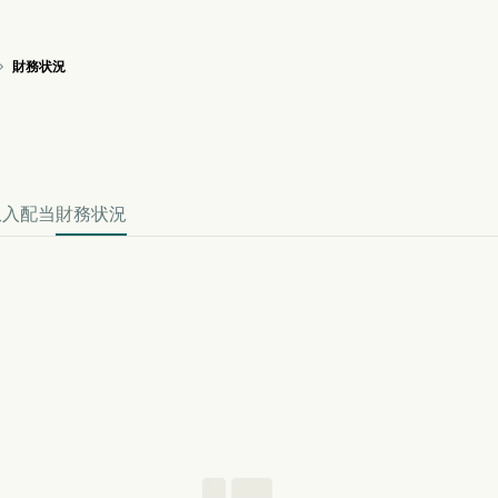
財務状況

RRY 株価推移チャート
efined 財務
収入
配当
財務状況