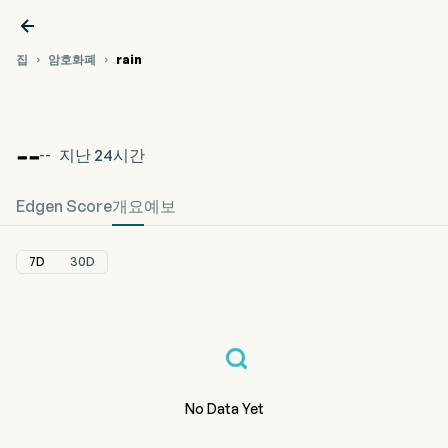

집
암호화폐
rain


%{var0}(%{var1})
%{var0} 암호화폐 가격
%{var0} 가
격
가격
차트
--
지난 24시간
--
Edgen Score
개요
예보
7D
30D
No Data Yet