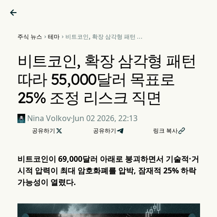

주식 뉴스
테마
비트코인, 확장 삼각형 패턴 따


라 55,000달러 목표로 25%
조정 리스크 직면
비트코인, 확장 삼각형 패턴
따라 55,000달러 목표로
25% 조정 리스크 직면
Nina Volkov
·
Jun 02 2026, 22:13
공유하기

공유하기
링크 복사

비트코인이 69,000달러 아래로 붕괴하면서 기술적·거
시적 압력이 최대 암호화폐를 압박, 잠재적 25% 하락
가능성이 열렸다.