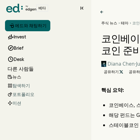

베타

주식 뉴스
테마
코인



에드와 채팅하기
Pro
테이
코인베이스

Invest
코인 준

Brief

Desk
Diana Chen
·
J
다른 사람들
공유하기

공유하
뉴스

탐색하기

핵심 요약:
포트폴리오

미션
코인베이스, 스
해당 펀드는 G
스테이블코인 수