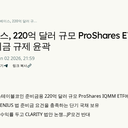
베이스, 220억 달러 규모
Shares ETF에 투자…스
블코인 준비금 규제 윤곽
, 220억 달러 규모 ProShares
비금 규제 윤곽
un 02 2026, 21:59
기
링크 복사

테이블코인 준비금용 220억 달러 규모 ProShares IQMM ETF
ENIUS 법 준비금 요건을 충족하는 단기 국채 보유
익률 두고 CLARITY 법안 논쟁…JP모건 반대