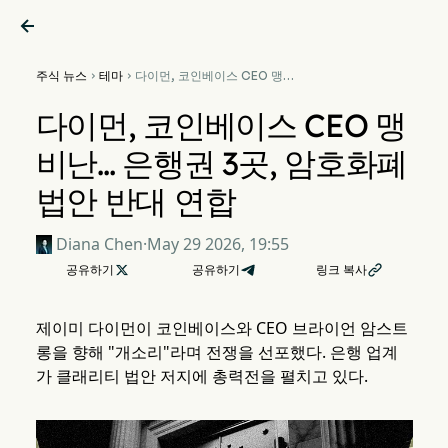

주식 뉴스
테마
다이먼, 코인베이스 CEO 맹비


난… 은행권 3곳, 암호화폐 법
안 반대 연합
다이먼, 코인베이스 CEO 맹
비난… 은행권 3곳, 암호화폐
법안 반대 연합
Diana Chen
·
May 29 2026, 19:55
공유하기

공유하기
링크 복사

제이미 다이먼이 코인베이스와 CEO 브라이언 암스트
롱을 향해 "개소리"라며 전쟁을 선포했다. 은행 업계
가 클래리티 법안 저지에 총력전을 펼치고 있다.