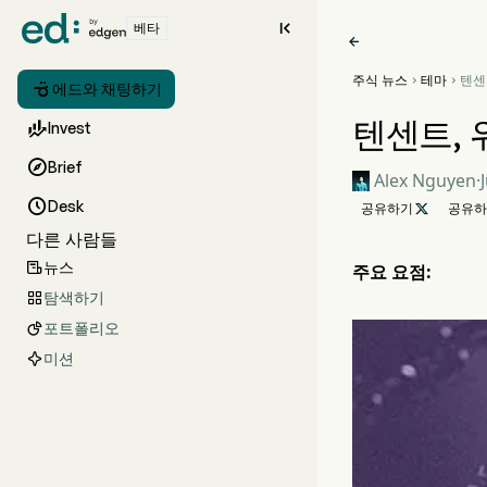

베타

주식 뉴스
테마
텐센



에드와 채팅하기
규제
텐센트, 

Invest

Brief
Alex Nguyen
·

Desk
공유하기

공유하
다른 사람들
뉴스

주요 요점:
탐색하기

포트폴리오

미션