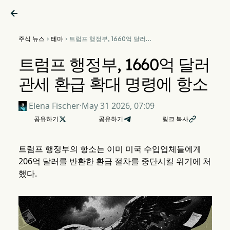

주식 뉴스
테마
트럼프 행정부, 1660억 달러


관세 환급 확대 명령에 항소
트럼프 행정부, 1660억 달러
관세 환급 확대 명령에 항소
Elena Fischer
·
May 31 2026, 07:09
공유하기

공유하기
링크 복사

트럼프 행정부의 항소는 이미 미국 수입업체들에게
206억 달러를 반환한 환급 절차를 중단시킬 위기에 처
했다.