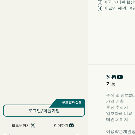
[3] 미국과 이란 협
[4] 미 달러 패권,

기능
주식 및 암호화폐용
가격 예측
후원 추적기
로그인/회원가입
암호화폐 비교
메인 페이지

팔로우하기
참여하기
이용약관
개인정