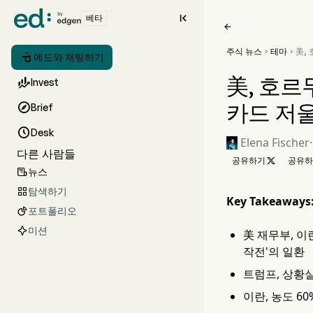

베타

주식 뉴스
테마
美,



에드와 채팅하기
협 
휴전
美, 호르

Invest
카드 저

Brief

Desk
Elena Fischer
·
다른 사람들
공유하기

공유하
뉴스

탐색하기

Key Takeaways
포트폴리오

미션
美 재무부, 이란
작전'의 일환
트럼프, 상황실
이란, 농도 60