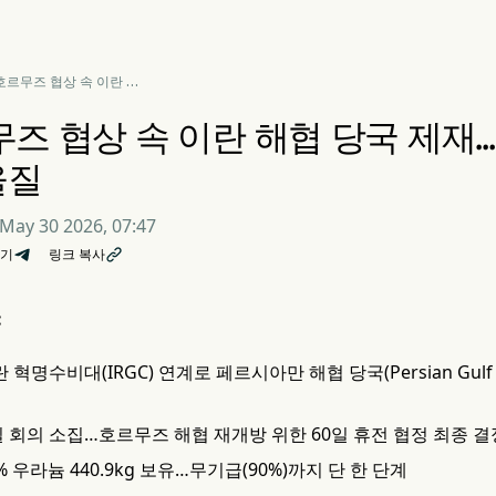
 호르무즈 협상 속 이란 해
당국 제재…트럼프, 60일
 카드 저울질
무즈 협상 속 이란 해협 당국 제재…
울질
May 30 2026, 07:47
기
링크 복사

:
 혁명수비대(IRGC) 연계로 페르시아만 해협 당국(Persian Gulf St
 회의 소집…호르무즈 해협 재개방 위한 60일 휴전 협정 최종 결
% 우라늄 440.9kg 보유…무기급(90%)까지 단 한 단계