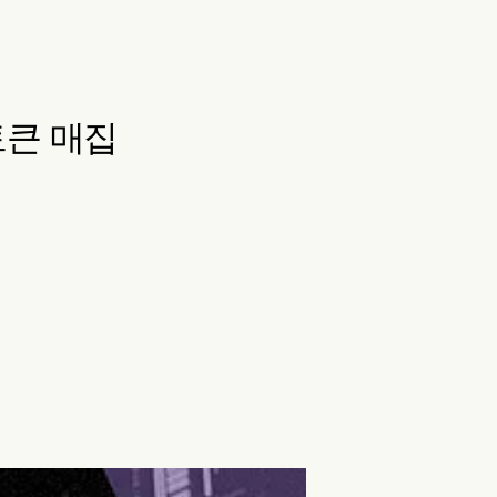
 토큰 매집
출