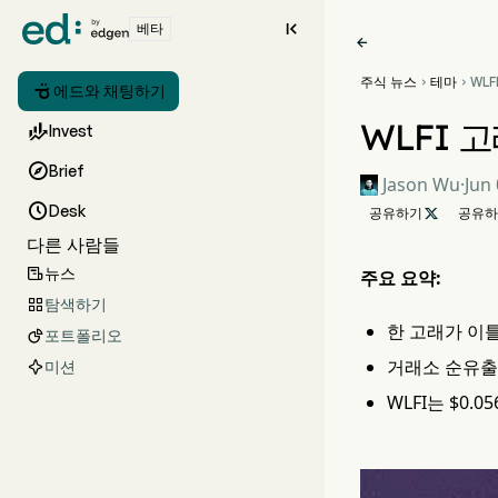

베타

주식 뉴스
테마
WLF



에드와 채팅하기
속 
WLFI 

Invest

Brief
Jason Wu
·
Jun 

Desk
공유하기

공유하
다른 사람들
뉴스

주요 요약:
탐색하기

한 고래가 이틀
포트폴리오

거래소 순유출
미션
WLFI는 $0