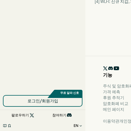
[4] WLFI: 신규 지갑,

기능
주식 및 암호화폐용
가격 예측
후원 추적기
로그인/회원가입
암호화폐 비교
메인 페이지

팔로우하기
참여하기
이용약관
개인정
EN


