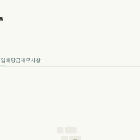
입
RRY 주가 차트
efined 수입
수입
배당금
재무사항