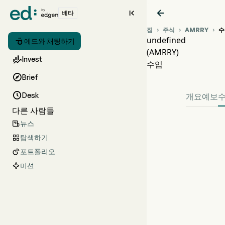


베타
집
주식
AMRRY
수



undefined

에드와 채팅하기
(AMRRY)
AM

Invest
수입
und

Brief

Desk
개요
예보
다른 사람들
뉴스

탐색하기

포트폴리오

미션