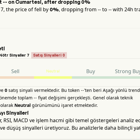
at
--
on
Cumartesi
, after dropping
0%
17
, the price of
fell by
, dropping from
--
to
--
with 24h tr
0%
eti
Nötr Sinyaller 7
Satış Sinyalleri 0
Sell
Buy
Strong Bu
Neutral
 ve
0
satış sinyali vermektedir. Bu token --'ten beri Aşağı yönlü trend
emde toplam -- fiyat değişimi gerçekleşti. Genel olarak teknik
 olarak
Neutral
görünümünü işaret etmektedir.
ı Sinyalleri
r, RSI, MACD ve işlem hacmi gibi temel göstergeleri analiz 
ve düşüş sinyalleri üretiyoruz. Bu analizlerle daha bilinçli ya