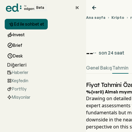


Beta
Ana sayfa
Kripto



Ed ile sohbet et

Invest
%{var0} (%{var1

Brief
--
son 24 saat
--

Desk
Diğerleri
Genel Bakış
Tahmin
Haberler

Keşfedin

Fiyat Tahmini Öze
Portföy

%{var0} Almalı mıyı
Misyonlar
Drawing on detailed 
expert assessments 
fundamentals but mix
downside in the near
perspective on this 