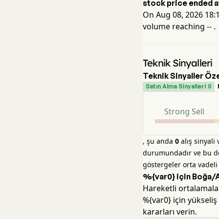
stock price ended 
On
Aug 08, 2026 18:
volume reaching
--
.
Teknik Sinyalleri
Teknik Sinyaller Öz
Satın Alma Sinyalleri 0
Strong Sell
, şu anda
0
alış sinyali
durumundadır ve bu dön
göstergeler orta vadeli
%{var0} için Boğa/Ay
Hareketli ortalamala
%{var0} için yükseliş 
kararları verin.