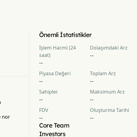
Önemli İstatistikler
İşlem Hacmi (24
Dolaşımdaki Arz
saat)
--
--
Piyasa Değeri
Toplam Arz
--
--
Sahipler
Maksimum Arz
--
--
m
FDV
Oluşturma Tarihi
e nor
--
--
Core Team
Investors