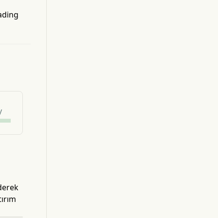
ading
y
ederek
tırım