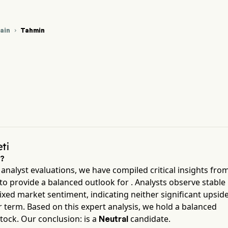
rain
Tahmin

}) Fiyatı
%{var0} Kripto Fiyat Grafiği
%{var0} Fiyat Tahmini
ti
m?
analyst evaluations, we have compiled critical insights fro
to provide a balanced outlook for
. Analysts observe stable
ed market sentiment, indicating neither significant upsid
 term. Based on this expert analysis, we hold a balanced
stock. Our conclusion:
is a
candidate.
Neutral