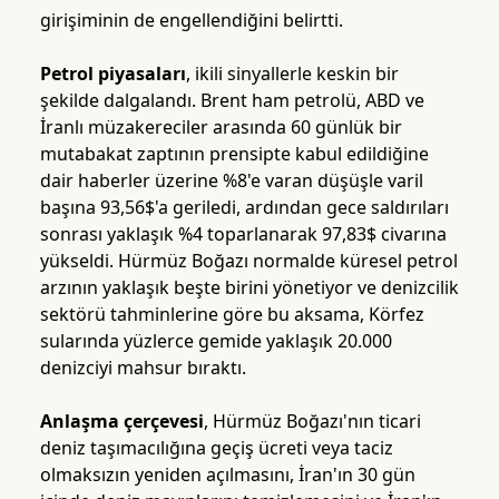
girişiminin de engellendiğini belirtti.
Petrol piyasaları
, ikili sinyallerle keskin bir
şekilde dalgalandı. Brent ham petrolü, ABD ve
İranlı müzakereciler arasında 60 günlük bir
mutabakat zaptının prensipte kabul edildiğine
dair haberler üzerine %8'e varan düşüşle varil
başına 93,56$'a geriledi, ardından gece saldırıları
sonrası yaklaşık %4 toparlanarak 97,83$ civarına
yükseldi. Hürmüz Boğazı normalde küresel petrol
arzının yaklaşık beşte birini yönetiyor ve denizcilik
sektörü tahminlerine göre bu aksama, Körfez
sularında yüzlerce gemide yaklaşık 20.000
denizciyi mahsur bıraktı.
Anlaşma çerçevesi
, Hürmüz Boğazı'nın ticari
deniz taşımacılığına geçiş ücreti veya taciz
olmaksızın yeniden açılmasını, İran'ın 30 gün