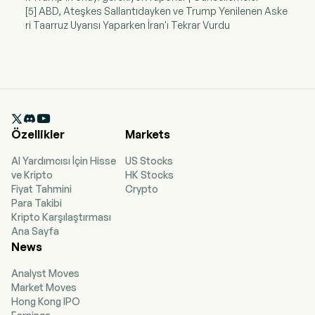
[5] ABD, Ateşkes Sallantıdayken ve Trump Yenilenen Aske
ri Taarruz Uyarısı Yaparken İran'ı Tekrar Vurdu

Özellikler
Markets
AI Yardımcısı İçin Hisse
US Stocks
ve Kripto
HK Stocks
Fiyat Tahmini
Crypto
Para Takibi
Kripto Karşılaştırması
Ana Sayfa
News
Analyst Moves
Market Moves
Hong Kong IPO