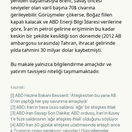
yeniden başlamasıyla Brent, savaş öncesi
seviyeler olan varil başına 70$ civarına
gerileyebilir. Görüşmeler çökerse, Boğaz fiilen
kapalı kalacak ve ABD Enerji Bilgi İdaresi verilerine
göre, İran'ın petrol gelirine erişiminin bu kadar
keskin bir şekilde kesildiği son dönemde (2012 AB
ambargosu sırasında) Tahran, ihracat gelirinde
yılda tahmini 30 milyar dolar kaybetmişti.
Bu makale yalnızca bilgilendirme amaçlıdır ve
yatırım tavsiyesi niteliği taşımamaktadır.
kaynak:
[1] ABD Hazine Bakanı Bessent: 'Ateşkesten bu yana AB
D'nin yaptığı her şey savunma amaçlıydı'
[2] ABD: İran'ın hava üssü saldırısı 'ağır' bir ateşkes ihlali
[3] ABD-İran Savaşı Son Dakika: ABD ordusu, İran'ın Kuvey
t'e füze saldırısının 'ağır ateşkes ihlali' olduğunu söylüyor
[4] ABD-İran 60 günlük ateşkes uzatmasında anlaştı anca
k Trump'ın onayı gerekiyor: raporlar | Güncellemeler