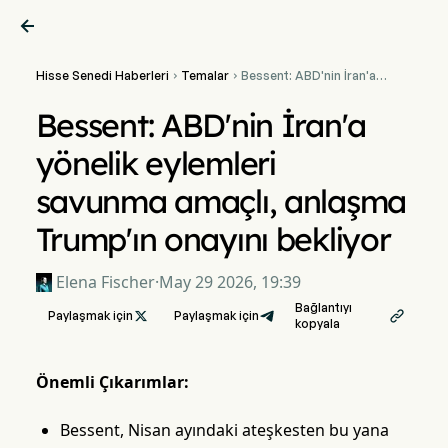

Hisse Senedi Haberleri
Temalar
Bessent: ABD'nin İran'a


yönelik eylemleri savunma
amaçlı, anlaşma Trump'ın
Bessent: ABD'nin İran'a
onayını bekliyor
yönelik eylemleri
savunma amaçlı, anlaşma
Trump'ın onayını bekliyor
Elena Fischer
·
May 29 2026, 19:39
Bağlantıyı
Paylaşmak için

Paylaşmak için

kopyala
Önemli Çıkarımlar:
Bessent, Nisan ayındaki ateşkesten bu yana