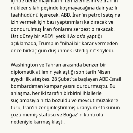
içinde deniz mayınlarını temizlemesini ve İran'ın
nükleer silah peşinde koşmayacağına dair yazılı
taahhüdünü içerecek. ABD, İran'ın petrol satışına
izin vermek için bazı yaptırımları kaldıracak ve
dondurulmuş İran fonlarını serbest bırakacak.
Üst düzey bir ABD'li yetkili Axios'a yaptığı
açıklamada, Trump'ın "nihai bir karar vermeden
önce birkaç gün düşünmek istediğini" söyledi.
Washington ve Tahran arasında benzer bir
diplomatik atılımın yaklaştığı son tarih Nisan
ayıydı; ilk ateşkes, 28 Şubat'ta başlayan ABD-İsrail
bombardıman kampanyasını durdurmuştu. Bu
anlaşma, her iki tarafın birbirini ihlallerle
suçlamasıyla hızla bozuldu ve mevcut müzakere
turu, İran'ın zenginleştirilmiş uranyum stokunun
çözülmemiş statüsü ve Boğaz'ın kontrolü
nedeniyle karmaşıklaştı.