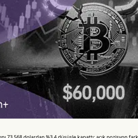
ını 73.568 dolardan %3,4 düşüşle kapattı; açık pozisyon farklar