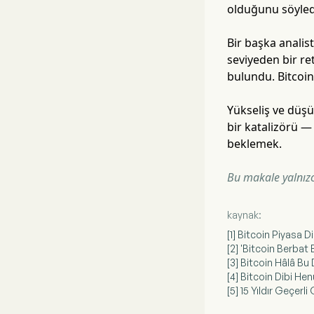
olduğunu söyled
Bir başka analis
seviyeden bir re
bulundu. Bitcoin
Yükseliş ve düşü
bir katalizörü — 
beklemek.
Bu makale yalnızca
kaynak:
[1] Bitcoin Piyasa D
[2] 'Bitcoin Berbat
[3] Bitcoin Hâlâ Bu
[4] Bitcoin Dibi H
[5] 15 Yıldır Geçerl