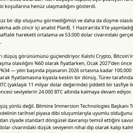
i koşullarına henüz ulaşmadığını gösterdi.
enüz bir dip oluşumu görmediğimizi ve daha da düşme olasıl
akma adlı zincir içi analist PlanB, 1 Haziran'da X'te yayınladı
aftalık hareketli ortalama ve 53.000 dolar civarındaki gerçek
.
rı düşüş görünümünü güçlendiriyor. Kalshi Crypto, Bitcoin'
aşma olasılığını %60 olarak fiyatlarken, Ocak 2027'den önce 
ca %34 — yılın başında piyasanın 2026 ortasına kadar 100.00
larak fiyatlamasına kıyasla keskin bir dönüş. Türev tarafında
TC (yaklaşık 11 milyar dolar değerinde) şiddetli bir tasfiye i
ncesi seviyelerin 24.000 BTC altında kalmaya devam ediyor.
üşüş yönlü değil. Bitmine Immersion Technologies Başkanı 
odelinin tarihsel piyasa dibi oluşumlarıyla uyumlu olduğunu 
an ziyade standart döngüsel davranışı temsil ettiğini savund
dolar civarındaki düşük seviyenin nihai dip olarak kalıp kal