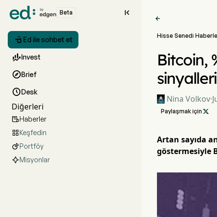

Beta

Hisse Senedi Haberle

Ed ile sohbet et
Bitcoin, 

Invest
sinyaller

Brief

Desk
Nina Volkov
·
J
Diğerleri
Paylaşmak için

Haberler

Keşfedin

Artan sayıda ana
Portföy

göstermesiyle B
Misyonlar