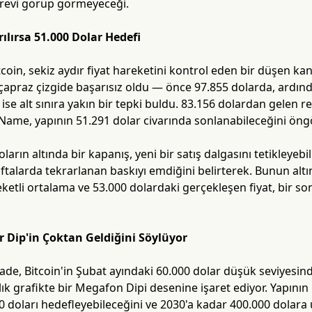
örevi görüp görmeyeceği.
ılırsa 51.000 Dolar Hedefi
tcoin, sekiz aydır fiyat hareketini kontrol eden bir düşen 
çapraz çizgide başarısız oldu — önce 97.855 dolarda, ardın
 ise alt sınıra yakın bir tepki buldu. 83.156 dolardan gelen ret
NoName, yapının 51.291 dolar civarında sonlanabileceğini öng
arın altında bir kapanış, yeni bir satış dalgasını tetikleyebil
ftalarda tekrarlanan baskıyı emdiğini belirterek. Bunun alt
eketli ortalama ve 53.000 dolardaki gerçekleşen fiyat, bir so
r Dip'in Çoktan Geldiğini Söylüyor
Blade, Bitcoin'in Şubat ayındaki 60.000 dolar düşük seviyesin
ık grafikte bir Megafon Dipi desenine işaret ediyor. Yapının B
doları hedefleyebileceğini ve 2030'a kadar 400.000 dolara uzu