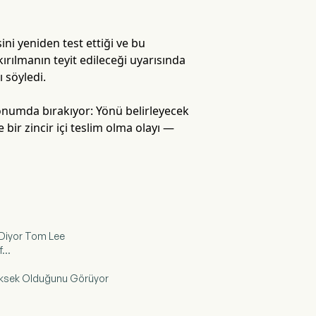
ni yeniden test ettiği ve bu
rılmanın teyit edileceği uyarısında
 söyledi.
konumda bırakıyor: Yönü belirleyecek
 bir zincir içi teslim olma olayı —
r, Diyor Tom Lee
...
 Yüksek Olduğunu Görüyor