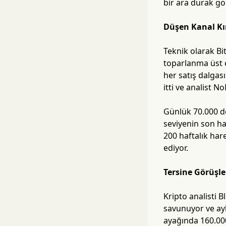
bir ara durak g
Düşen Kanal Kır
Teknik olarak Bi
toparlanma üst 
her satış dalgası
itti ve analist 
Günlük 70.000 dol
seviyenin son ha
200 haftalık har
ediyor.
Tersine Görüşle
Kripto analisti 
savunuyor ve ayl
ayağında 160.000 