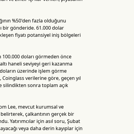
ığının %50'den fazla olduğunu
ğı bir gönderide. 61.000 dolar
leşen fiyatı potansiyel iniş bölgeleri
in 100.000 doları görmeden önce
altı haneli seviyeyi geri kazanma
0 doların üzerinde işlem görme
, Coinglass verilerine göre, geçen yıl
le silindikten sonra toplam açık
Tom Lee, mevcut kurumsal ve
belirterek, çalkantının gerçek bir
u. Yatırımcılar için asıl soru, Şubat
mayacağı veya daha derin kayıplar için