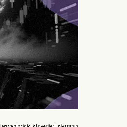
ı ve zincir içi kâr verileri, piyasanın