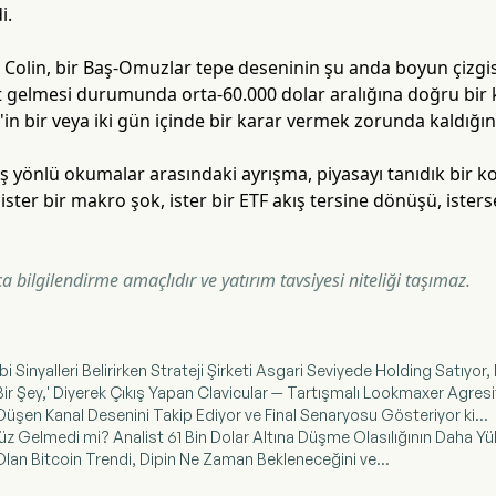
i.
t Colin, bir Baş-Omuzlar tepe deseninin şu anda boyun çizgisi
t gelmesi durumunda orta-60.000 dolar aralığına doğru bir kı
'in bir veya iki gün içinde bir karar vermek zorunda kaldığını
ş yönlü okumalar arasındaki ayrışma, piyasayı tanıdık bir 
ister bir makro şok, ister bir ETF akış tersine dönüşü, isterse
 bilgilendirme amaçlıdır ve yatırım tavsiyesi niteliği taşımaz.
ibi Sinyalleri Belirirken Strateji Şirketi Asgari Seviyede Holding Satıyo
 Bir Şey,' Diyerek Çıkış Yapan Clavicular — Tartışmalı Lookmaxer Agresif
 Düşen Kanal Desenini Takip Ediyor ve Final Senaryosu Gösteriyor ki...
enüz Gelmedi mi? Analist 61 Bin Dolar Altına Düşme Olasılığının Daha
i Olan Bitcoin Trendi, Dipin Ne Zaman Bekleneceğini ve...