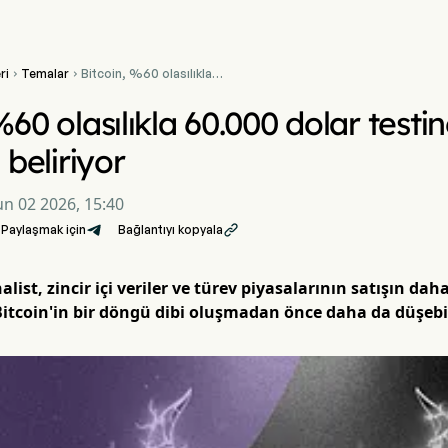
ri
Temalar
Bitcoin, %60 olasılıkla


60.000 dolar testine
hazırlanıyor, dip sinyalleri
%60 olasılıkla 60.000 dolar testin
beliriyor
i beliriyor
un 02 2026, 15:40
Paylaşmak için
Bağlantıyı kopyala

list, zincir içi veriler ve türev piyasalarının satışın da
itcoin'in bir döngü dibi oluşmadan önce daha da düşebil