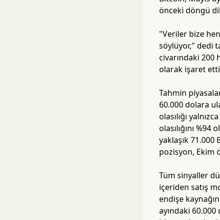
önceki döngü dib
"Veriler bize h
söylüyor," dedi t
civarındaki 200 h
olarak işaret etti
Tahmin piyasala
60.000 dolara ul
olasılığı yalnız
olasılığını %94 o
yaklaşık 71.000 B
pozisyon, Ekim ö
Tüm sinyaller d
içeriden satış m
endişe kaynağınd
ayındaki 60.000 