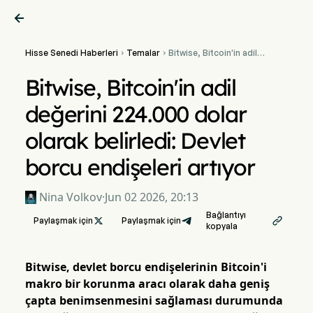

Hisse Senedi Haberleri
Temalar
Bitwise, Bitcoin'in adil


değerini 224.000 dolar
olarak belirledi: Devlet
Bitwise, Bitcoin'in adil
borcu endişeleri artıyor
değerini 224.000 dolar
olarak belirledi: Devlet
borcu endişeleri artıyor
Nina Volkov
·
Jun 02 2026, 20:13
Bağlantıyı
Paylaşmak için

Paylaşmak için

kopyala
Bitwise, devlet borcu endişelerinin Bitcoin'i
makro bir korunma aracı olarak daha geniş
çapta benimsenmesini sağlaması durumunda