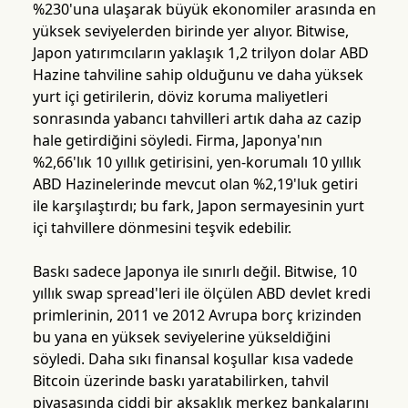
%230'una ulaşarak büyük ekonomiler arasında en
yüksek seviyelerden birinde yer alıyor. Bitwise,
Japon yatırımcıların yaklaşık 1,2 trilyon dolar ABD
Hazine tahviline sahip olduğunu ve daha yüksek
yurt içi getirilerin, döviz koruma maliyetleri
sonrasında yabancı tahvilleri artık daha az cazip
hale getirdiğini söyledi. Firma, Japonya'nın
%2,66'lık 10 yıllık getirisini, yen-korumalı 10 yıllık
ABD Hazinelerinde mevcut olan %2,19'luk getiri
ile karşılaştırdı; bu fark, Japon sermayesinin yurt
içi tahvillere dönmesini teşvik edebilir.
Baskı sadece Japonya ile sınırlı değil. Bitwise, 10
yıllık swap spread'leri ile ölçülen ABD devlet kredi
primlerinin, 2011 ve 2012 Avrupa borç krizinden
bu yana en yüksek seviyelerine yükseldiğini
söyledi. Daha sıkı finansal koşullar kısa vadede
Bitcoin üzerinde baskı yaratabilirken, tahvil
piyasasında ciddi bir aksaklık merkez bankalarını