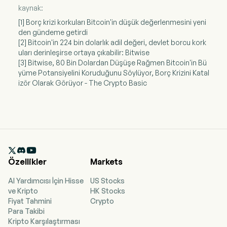
kaynak:
[1] Borç krizi korkuları Bitcoin'in düşük değerlenmesini yeni
den gündeme getirdi
[2] Bitcoin'in 224 bin dolarlık adil değeri, devlet borcu kork
uları derinleşirse ortaya çıkabilir: Bitwise
[3] Bitwise, 80 Bin Dolardan Düşüşe Rağmen Bitcoin'in Bü
yüme Potansiyelini Koruduğunu Söylüyor, Borç Krizini Katal
izör Olarak Görüyor - The Crypto Basic

Özellikler
Markets
AI Yardımcısı İçin Hisse
US Stocks
ve Kripto
HK Stocks
Fiyat Tahmini
Crypto
Para Takibi
Kripto Karşılaştırması