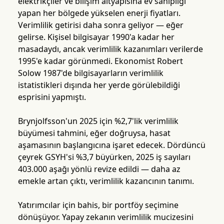
elektrikçiler ve bilişim altyapısına ev sahipliği
yapan her bölgede yükselen enerji fiyatları.
Verimlilik getirisi daha sonra geliyor — eğer
gelirse. Kişisel bilgisayar 1990'a kadar her
masadaydı, ancak verimlilik kazanımları verilerde
1995'e kadar görünmedi. Ekonomist Robert
Solow 1987'de bilgisayarların verimlilik
istatistikleri dışında her yerde görülebildiği
esprisini yapmıştı.
Brynjolfsson'un 2025 için %2,7'lik verimlilik
büyümesi tahmini, eğer doğruysa, hasat
aşamasının başlangıcına işaret edecek. Dördüncü
çeyrek GSYH'si %3,7 büyürken, 2025 iş sayıları
403.000 aşağı yönlü revize edildi — daha az
emekle artan çıktı, verimlilik kazancının tanımı.
Yatırımcılar için bahis, bir portföy seçimine
dönüşüyor. Yapay zekanın verimlilik mucizesini