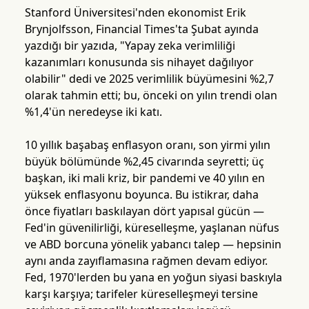
Stanford Üniversitesi'nden ekonomist Erik
Brynjolfsson, Financial Times'ta Şubat ayında
yazdığı bir yazıda, "Yapay zeka verimliliği
kazanımları konusunda sis nihayet dağılıyor
olabilir" dedi ve 2025 verimlilik büyümesini %2,7
olarak tahmin etti; bu, önceki on yılın trendi olan
%1,4'ün neredeyse iki katı.
10 yıllık başabaş enflasyon oranı, son yirmi yılın
büyük bölümünde %2,45 civarında seyretti; üç
başkan, iki mali kriz, bir pandemi ve 40 yılın en
yüksek enflasyonu boyunca. Bu istikrar, daha
önce fiyatları baskılayan dört yapısal gücün —
Fed'in güvenilirliği, küreselleşme, yaşlanan nüfus
ve ABD borcuna yönelik yabancı talep — hepsinin
aynı anda zayıflamasına rağmen devam ediyor.
Fed, 1970'lerden bu yana en yoğun siyasi baskıyla
karşı karşıya; tarifeler küreselleşmeyi tersine