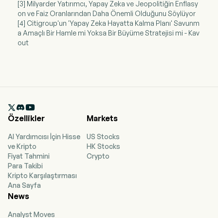
[3] Milyarder Yatırımcı, Yapay Zeka ve Jeopolitiğin Enflasy
on ve Faiz Oranlarından Daha Önemli Olduğunu Söylüyor
[4] Citigroup'un 'Yapay Zeka Hayatta Kalma Planı' Savunm
a Amaçlı Bir Hamle mi Yoksa Bir Büyüme Stratejisi mi - Kav
out

Özellikler
Markets
AI Yardımcısı İçin Hisse
US Stocks
ve Kripto
HK Stocks
Fiyat Tahmini
Crypto
Para Takibi
Kripto Karşılaştırması
Ana Sayfa
News
Analyst Moves