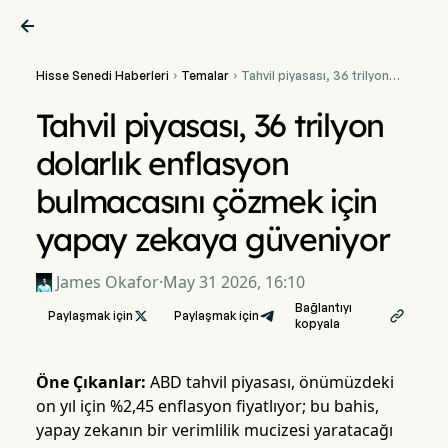

Hisse Senedi Haberleri
Temalar
Tahvil piyasası, 36 trilyon


dolarlık enflasyon
bulmacasını çözmek için
Tahvil piyasası, 36 trilyon
yapay zekaya güveniyor
dolarlık enflasyon
bulmacasını çözmek için
yapay zekaya güveniyor
James Okafor
·
May 31 2026, 16:10
Bağlantıyı
Paylaşmak için

Paylaşmak için

kopyala
Öne Çıkanlar:
ABD tahvil piyasası, önümüzdeki
on yıl için %2,45 enflasyon fiyatlıyor; bu bahis,
yapay zekanın bir verimlilik mucizesi yaratacağı