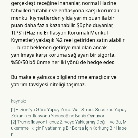
gerçekleştireceğine inananlar, normal Hazine
tahvilleri tutabilir ve enflasyona karşı korumalı
menkul kıymetlerden yılda yarım puan ila bir
puan daha fazla kazanabilir. Şüphe duyanlar,
TIPS'i (Hazine Enflasyon Korumalı Menkul
Kıymetler) yaklaşık %2 reel getiriden satın alabilir
— biraz beklenen getiriye mal olan ancak
yanılmaya karşı koruma sağlayan bir sigorta.
%50/50 bölünme her iki yönü de hedge eder.
Bu makale yalnızca bilgilendirme amaçlıdır ve
yatırım tavsiyesi niteliği taşımaz.
kaynak:
[1] Etzioni'ye Göre Yapay Zeka: Wall Street Sessizce Yapay
Zekanın Enflasyonu Yeneceğine Bahis Oynuyor
[2] Trumpflasyon Henüz Zirveye Yaklaşmış Değil - ve Bu, M
ükemmellik İçin Fiyatlanmış Bir Borsa İçin Korkunç Bir Habe
r