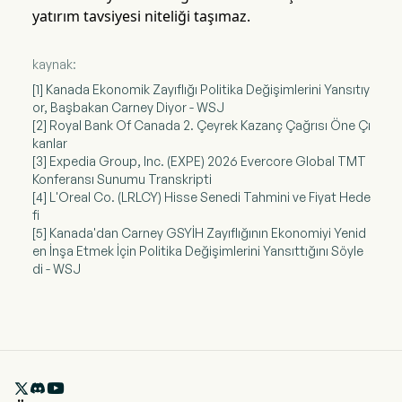
yatırım tavsiyesi niteliği taşımaz.
kaynak:
[1] Kanada Ekonomik Zayıflığı Politika Değişimlerini Yansıtıy
or, Başbakan Carney Diyor - WSJ
[2] Royal Bank Of Canada 2. Çeyrek Kazanç Çağrısı Öne Çı
kanlar
[3] Expedia Group, Inc. (EXPE) 2026 Evercore Global TMT
Konferansı Sunumu Transkripti
[4] L'Oreal Co. (LRLCY) Hisse Senedi Tahmini ve Fiyat Hede
fi
[5] Kanada'dan Carney GSYİH Zayıflığının Ekonomiyi Yenid
en İnşa Etmek İçin Politika Değişimlerini Yansıttığını Söyle
di - WSJ
