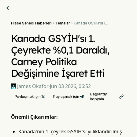

Hisse Senedi Haberleri
Temalar
Kanada GSYİH'sı 1.


Çeyrekte %0,1 Daraldı,
Carney Politika Değişimine
Kanada GSYİH'sı 1.
İşaret Etti
Çeyrekte %0,1 Daraldı,
Carney Politika
Değişimine İşaret Etti
James Okafor
·
Jun 03 2026, 06:52
Bağlantıyı
Paylaşmak için

Paylaşmak için

kopyala
Önemli Çıkarımlar:
Kanada'nın 1. çeyrek GSYİH'sı yıllıklandırılmış