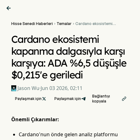

Hisse Senedi Haberleri
Temalar
Cardano ekosistemi


kapanma dalgasıyla karşı
karşıya: ADA %6,5 düşüşle
Cardano ekosistemi
$0,215'e geriledi
kapanma dalgasıyla karşı
karşıya: ADA %6,5 düşüşle
$0,215'e geriledi
Jason Wu
·
Jun 03 2026, 02:11
Bağlantıyı
Paylaşmak için

Paylaşmak için

kopyala
Önemli Çıkarımlar:
Cardano'nun önde gelen analiz platformu