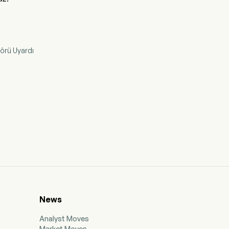
törü Uyardı
News
Analyst Moves
Market Moves