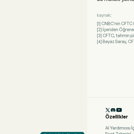
kaynak:
[1] CNBC'nin CFTC B
[2] İçeriden Öğrene
[3] CFTC, tahmin p
[4] Beyaz Saray, C

Özellikler
AI Yardımcısı İ
Fiyat Tahmini