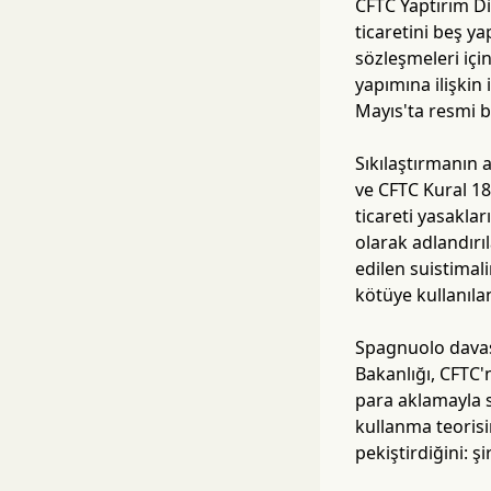
CFTC Yaptırım Di
ticaretini beş ya
sözleşmeleri için
yapımına ilişkin
Mayıs'ta resmi bi
Sıkılaştırmanın 
ve CFTC Kural 18
ticareti yasakla
olarak adlandırı
edilen suistimal
kötüye kullanılan
Spagnuolo davası
Bakanlığı, CFTC'
para aklamayla 
kullanma teorisi
pekiştirdiğini: ş