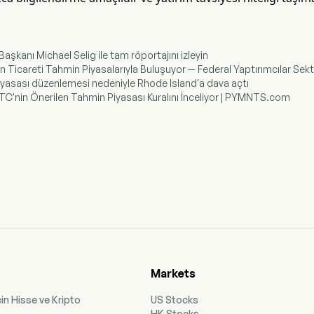
aşkanı Michael Selig ile tam röportajını izleyin
n Ticareti Tahmin Piyasalarıyla Buluşuyor — Federal Yaptırımcılar Sek
iyasası düzenlemesi nedeniyle Rhode Island'a dava açtı
FTC'nin Önerilen Tahmin Piyasası Kuralını İnceliyor | PYMNTS.com
Markets
çin Hisse ve Kripto
US Stocks
HK Stocks