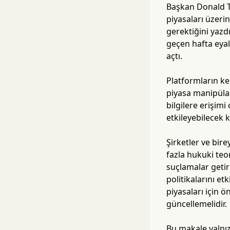
Başkan Donald T
piyasaları üzeri
gerektiğini yazd
geçen hafta eyal
açtı.
Platformların ken
piyasa manipülas
bilgilere erişim
etkileyebilecek k
Şirketler ve bir
fazla hukuki teor
suçlamalar getirm
politikalarını e
piyasaları için 
güncellemelidir.
Bu makale yalnızc