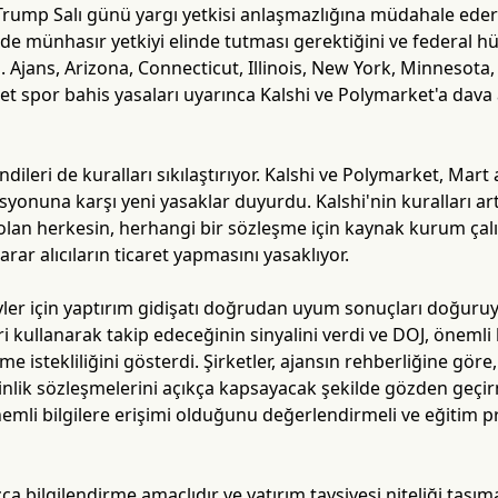
rump Salı günü yargı yetkisi anlaşmazlığına müdahale eder
nde münhasır yetkiyi elinde tutması gerektiğini ve federal
ı. Ajans, Arizona, Connecticut, Illinois, New York, Minnesota
et spor bahis yasaları uyarınca Kalshi ve Polymarket'a dava
dileri de kuralları sıkılaştırıyor. Kalshi ve Polymarket, Mart
yonuna karşı yeni yasaklar duyurdu. Kalshi'nin kuralları a
i olan herkesin, herhangi bir sözleşme için kaynak kurum çal
arar alıcıların ticaret yapmasını yasaklıyor.
eyler için yaptırım gidişatı doğrudan uyum sonuçları doğuruyo
i kullanarak takip edeceğinin sinyalini verdi ve DOJ, önemli 
e istekliliğini gösterdi. Şirketler, ajansın rehberliğine göre
tkinlik sözleşmelerini açıkça kapsayacak şekilde gözden geçir
önemli bilgilere erişimi olduğunu değerlendirmeli ve eğitim
a bilgilendirme amaçlıdır ve yatırım tavsiyesi niteliği taşım