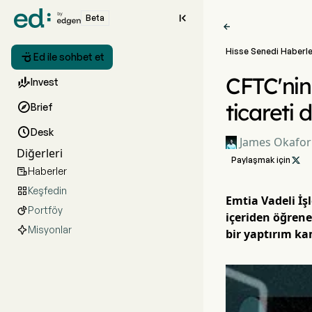

Beta

Hisse Senedi Haberle

Ed ile sohbet et
CFTC'nin

Invest
ticareti 

Brief

Desk
James Okafor
Diğerleri
Paylaşmak için

Haberler

Keşfedin

Emtia Vadeli İş
Portföy

içeriden öğrene
Misyonlar
bir yaptırım ka