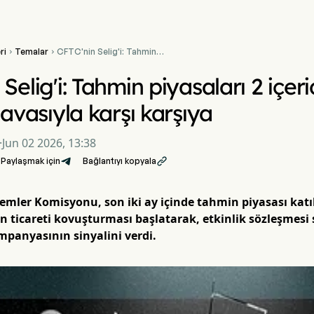
ri
Temalar
CFTC'nin Selig'i: Tahmin


piyasaları 2 içeriden
öğrenen ticareti davasıyla
 Selig'i: Tahmin piyasaları 2 içe
karşı karşıya
davasıyla karşı karşıya
·
Jun 02 2026, 13:38
Paylaşmak için
Bağlantıyı kopyala

lemler Komisyonu, son iki ay içinde tahmin piyasası katıl
n ticareti kovuşturması başlatarak, etkinlik sözleşmesi 
mpanyasının sinyalini verdi.