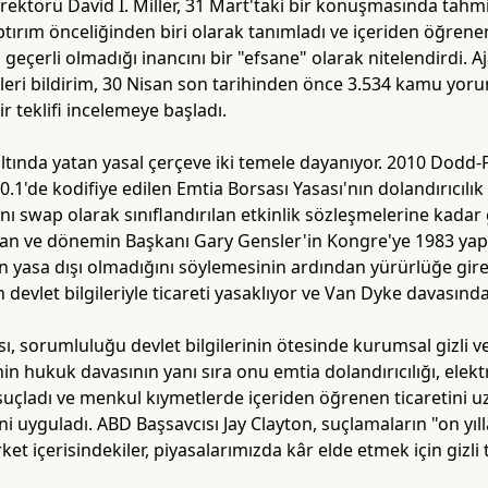
rektörü David I. Miller, 31 Mart'taki bir konuşmasında tahm
ptırım önceliğinden biri olarak tanımladı ve içeriden öğrenen
 geçerli olmadığı inancını bir "efsane" olarak nitelendirdi. 
 ileri bildirim, 30 Nisan son tarihinden önce 3.534 kamu yoru
r teklifi incelemeye başladı.
altında yatan yasal çerçeve iki temele dayanıyor. 2010 Dodd
0.1'de kodifiye edilen Emtia Borsası Yasası'nın dolandırıcılı
rını swap olarak sınıflandırılan etkinlik sözleşmelerine kadar
lan ve dönemin Başkanı Gary Gensler'in Kongre'ye 1983 yapı
in yasa dışı olmadığını söylemesinin ardından yürürlüğe gire
 devlet bilgileriyle ticareti yasaklıyor ve Van Dyke davasında 
, sorumluluğu devlet bilgilerinin ötesinde kurumsal gizli ver
nin hukuk davasının yanı sıra onu emtia dolandırıcılığı, elek
suçladı ve menkul kıymetlerde içeriden öğrenen ticaretini 
ni uyguladı. ABD Başsavcısı Jay Clayton, suçlamaların "on yıl
irket içerisindekiler, piyasalarımızda kâr elde etmek için gizli 