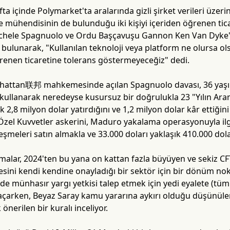
fta içinde Polymarket'ta aralarında gizli şirket verileri üzer
e mühendisinin de bulunduğu iki kişiyi içeriden öğrenen tic
Michele Spagnuolo ve Ordu Başçavuşu Gannon Ken Van Dyke'a 
a bulunarak, "Kullanılan teknoloji veya platform ne olursa o
renen ticaretine tolerans göstermeyeceğiz" dedi.
hattan联邦 mahkemesinde açılan Spagnuolo davası, 36 yaşın
eri kullanarak neredeyse kusursuz bir doğrulukla 23 "Yılın A
ık 2,8 milyon dolar yatırdığını ve 1,2 milyon dolar kâr ettiğin
Özel Kuvvetler askerini, Maduro yakalama operasyonuyla ilgili
şmeleri satın almakla ve 33.000 doları yaklaşık 410.000 dol
malar, 2024'ten bu yana on kattan fazla büyüyen ve sekiz CFT
esini kendi kendine onayladığı bir sektör için bir dönüm nokt
nde münhasır yargı yetkisi talep etmek için yedi eyalete (t
açarken, Beyaz Saray kamu yararına aykırı olduğu düşünülen
önerilen bir kuralı inceliyor.