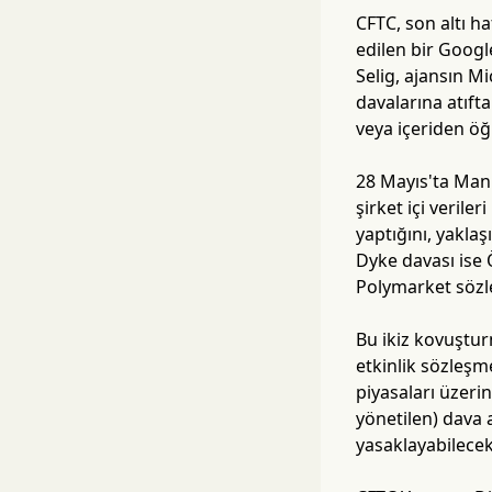
CFTC, son altı ha
edilen bir Googl
Selig, ajansın 
davalarına atıft
veya içeriden öğ
28 Mayıs'ta Man
şirket içi veril
yaptığını, yaklaş
Dyke davası ise 
Polymarket sözle
Bu ikiz kovuştur
etkinlik sözleşm
piyasaları üzeri
yönetilen) dava 
yasaklayabilecek 