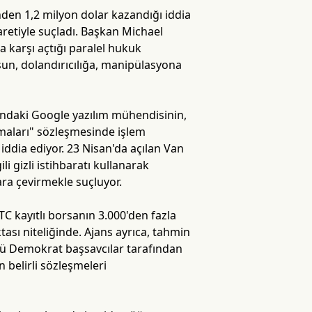
inden 1,2 milyon dolar kazandığı iddia
aretiyle suçladı. Başkan Michael
karşı açtığı paralel hukuk
lsun, dolandırıcılığa, manipülasyona
daki Google yazılım mühendisinin,
ramaları" sözleşmesinde işlem
i iddia ediyor. 23 Nisan'da açılan Van
 gizli istihbaratı kullanarak
ara çevirmekle suçluyor.
C kayıtlı borsanın 3.000'den fazla
ası niteliğinde. Ajans ayrıca, tahmin
ümü Demokrat başsavcılar tarafından
 belirli sözleşmeleri