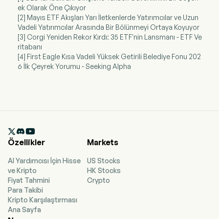
ek Olarak Öne Çıkıyor
[2] Mayıs ETF Akışları Yarı İletkenlerde Yatırımcılar ve Uzun
Vadeli Yatırımcılar Arasında Bir Bölünmeyi Ortaya Koyuyor
[3] Corgi Yeniden Rekor Kırdı: 35 ETF'nin Lansmanı - ETF Ve
ritabanı
[4] First Eagle Kısa Vadeli Yüksek Getirili Belediye Fonu 202
6 İlk Çeyrek Yorumu - Seeking Alpha

Özellikler
Markets
AI Yardımcısı İçin Hisse
US Stocks
ve Kripto
HK Stocks
Fiyat Tahmini
Crypto
Para Takibi
Kripto Karşılaştırması
Ana Sayfa