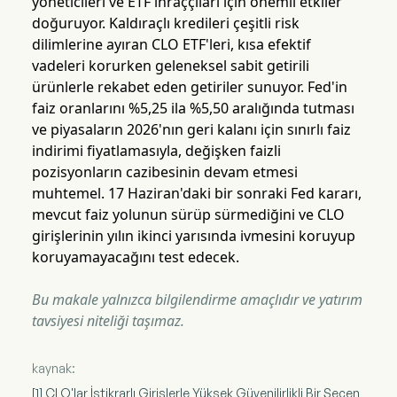
yöneticileri ve ETF ihraççıları için önemli etkiler
doğuruyor. Kaldıraçlı kredileri çeşitli risk
dilimlerine ayıran CLO ETF'leri, kısa efektif
vadeleri korurken geleneksel sabit getirili
ürünlerle rekabet eden getiriler sunuyor. Fed'in
faiz oranlarını %5,25 ila %5,50 aralığında tutması
ve piyasaların 2026'nın geri kalanı için sınırlı faiz
indirimi fiyatlamasıyla, değişken faizli
pozisyonların cazibesinin devam etmesi
muhtemel. 17 Haziran'daki bir sonraki Fed kararı,
mevcut faiz yolunun sürüp sürmediğini ve CLO
girişlerinin yılın ikinci yarısında ivmesini koruyup
koruyamayacağını test edecek.
Bu makale yalnızca bilgilendirme amaçlıdır ve yatırım
tavsiyesi niteliği taşımaz.
kaynak:
[1] CLO'lar İstikrarlı Girişlerle Yüksek Güvenilirlikli Bir Seçen