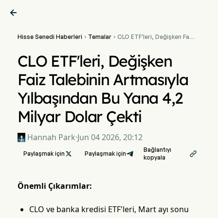

Hisse Senedi Haberleri
Temalar
CLO ETF'leri, Değişken Faiz


Talebinin Artmasıyla
Yılbaşından Bu Yana 4,2
CLO ETF'leri, Değişken
Milyar Dolar Çekti
Faiz Talebinin Artmasıyla
Yılbaşından Bu Yana 4,2
Milyar Dolar Çekti
Hannah Park
·
Jun 04 2026, 20:12
Bağlantıyı
Paylaşmak için

Paylaşmak için

kopyala
Önemli Çıkarımlar:
CLO ve banka kredisi ETF'leri, Mart ayı sonu