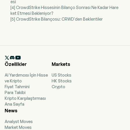
esi
[4] CrowdStrike Hissesinin Bilanço Sonrası Ne Kadar Hare
ket Etmesi Bekleniyor?
[5] CrowdStrike Bilançosu: CRWD'den Beklentiler

Özellikler
Markets
AI Yardımcısı İçin Hisse
US Stocks
ve Kripto
HK Stocks
Fiyat Tahmini
Crypto
Para Takibi
Kripto Karşılaştırması
Ana Sayfa
News
Analyst Moves
Market Moves