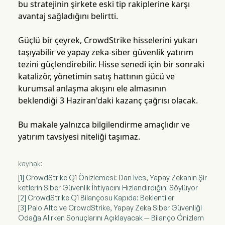
bu stratejinin şirkete eski tip rakiplerine karşı
avantaj sağladığını belirtti.
Güçlü bir çeyrek, CrowdStrike hisselerini yukarı
taşıyabilir ve yapay zeka-siber güvenlik yatırım
tezini güçlendirebilir. Hisse senedi için bir sonraki
katalizör, yönetimin satış hattının gücü ve
kurumsal anlaşma akışını ele almasının
beklendiği 3 Haziran'daki kazanç çağrısı olacak.
Bu makale yalnızca bilgilendirme amaçlıdır ve
yatırım tavsiyesi niteliği taşımaz.
kaynak:
[1] CrowdStrike Q1 Önizlemesi: Dan Ives, Yapay Zekanın Şir
ketlerin Siber Güvenlik İhtiyacını Hızlandırdığını Söylüyor
[2] CrowdStrike Q1 Bilançosu Kapıda: Beklentiler
[3] Palo Alto ve CrowdStrike, Yapay Zeka Siber Güvenliği
Odağa Alırken Sonuçlarını Açıklayacak — Bilanço Önizlem