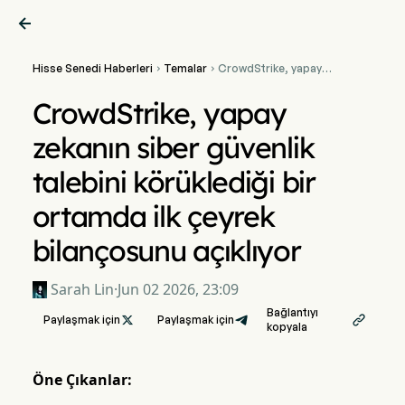

Hisse Senedi Haberleri
Temalar
CrowdStrike, yapay


zekanın siber güvenlik
talebini körüklediği bir
CrowdStrike, yapay
ortamda ilk çeyrek
bilançosunu açıklıyor
zekanın siber güvenlik
talebini körüklediği bir
ortamda ilk çeyrek
bilançosunu açıklıyor
Sarah Lin
·
Jun 02 2026, 23:09
Bağlantıyı
Paylaşmak için

Paylaşmak için

kopyala
Öne Çıkanlar: