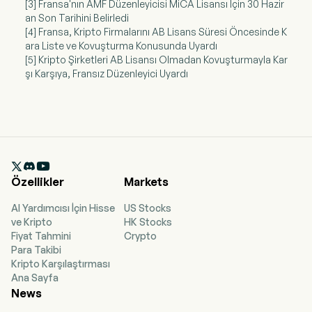
[3] Fransa'nın AMF Düzenleyicisi MiCA Lisansı İçin 30 Hazir
an Son Tarihini Belirledi
[4] Fransa, Kripto Firmalarını AB Lisans Süresi Öncesinde K
ara Liste ve Kovuşturma Konusunda Uyardı
[5] Kripto Şirketleri AB Lisansı Olmadan Kovuşturmayla Kar
şı Karşıya, Fransız Düzenleyici Uyardı

Özellikler
Markets
AI Yardımcısı İçin Hisse
US Stocks
ve Kripto
HK Stocks
Fiyat Tahmini
Crypto
Para Takibi
Kripto Karşılaştırması
Ana Sayfa
News