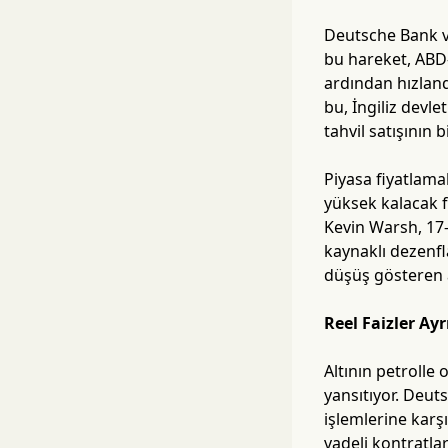
Deutsche Bank ve
bu hareket, ABD-
ardından hızlandı
bu, İngiliz devle
tahvil satışının 
Piyasa fiyatlamal
yüksek kalacak f
Kevin Warsh, 17-
kaynaklı dezenfl
düşüş gösteren alt
Reel Faizler Ayr
Altının petrolle 
yansıtıyor. Deut
işlemlerine karş
vadeli kontratlar