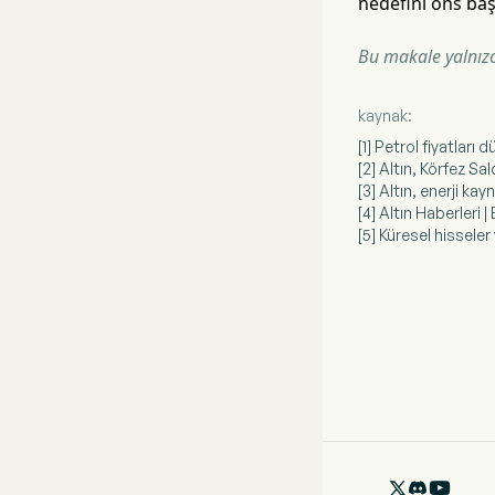
hedefini ons baş
Bu makale yalnızca
kaynak:
[1] Petrol fiyatlar
[2] Altın, Körfez S
[3] Altın, enerji ka
[4] Altın Haberleri
[5] Küresel hisseler
