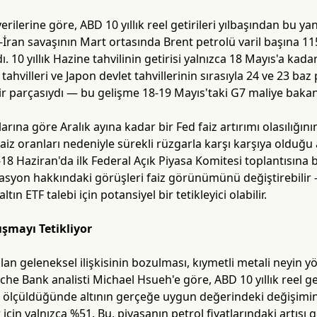
rilerine göre, ABD 10 yıllık reel getirileri yılbaşından bu y
İran savaşının Mart ortasında Brent petrolü varil başına 11
. 10 yıllık Hazine tahvilinin getirisi yalnızca 18 Mayıs'a ka
t tahvilleri ve Japon devlet tahvillerinin sırasıyla 24 ve 23 b
bir parçasıydı — bu gelişme 18-19 Mayıs'taki G7 maliye bakanl
arına göre Aralık ayına kadar bir Fed faiz artırımı olasılığı
aiz oranları nedeniyle sürekli rüzgarla karşı karşıya olduğu
18 Haziran'da ilk Federal Açık Piyasa Komitesi toplantısına
asyon hakkındaki görüşleri faiz görünümünü değiştirebilir —
ın ETF talebi için potansiyel bir tetikleyici olabilir.
ışmayı Tetikliyor
olan geleneksel ilişkisinin bozulması, kıymetli metali neyin 
sche Bank analisti Michael Hsueh'e göre, ABD 10 yıllık reel ge
ı ölçüldüğünde altının gerçeğe uygun değerindeki değişimin
 için yalnızca %51. Bu, piyasanın petrol fiyatlarındaki artışı