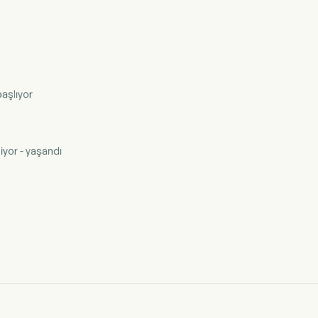
başlıyor
liyor - yaşandı