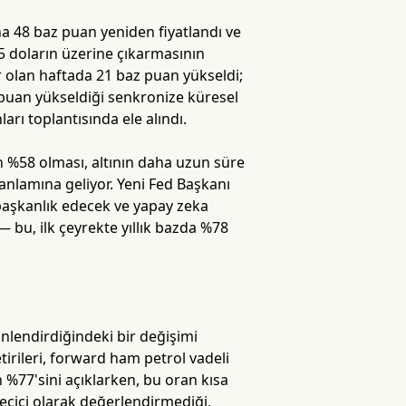
ana 48 baz puan yeniden fiyatlandı ve
5 doların üzerine çıkarmasının
dar olan haftada 21 baz puan yükseldi;
az puan yükseldiği senkronize küresel
arı toplantısında ele alındı.
nın %58 olması, altının daha uzun süre
 anlamına geliyor. Yeni Fed Başkanı
 başkanlık edecek ve yapay zeka
 bu, ilk çeyrekte yıllık bazda %78
yönlendirdiğindeki bir değişimi
tirileri, forward ham petrol vadeli
 %77'sini açıklarken, bu oran kısa
 geçici olarak değerlendirmediği,