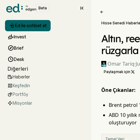

Beta

Hisse Senedi Haberle

Ed ile sohbet et
Altın, re

Invest
rüzgarla

Brief

Desk
Omar Tariq
·
J
Diğerleri
Paylaşmak için

Haberler

Keşfedin

Öne Çıkanlar:
Portföy

Misyonlar
Brent petrol 
ABD 10 yıllık
oluşturuyor
Temel Veri