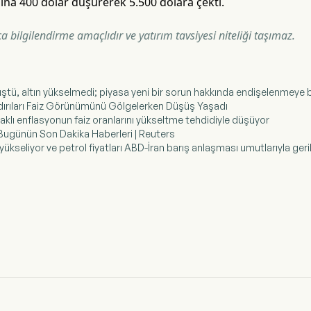
ına 400 dolar düşürerek 5.500 dolara çekti.
 bilgilendirme amaçlıdır ve yatırım tavsiyesi niteliği taşımaz.
ı düştü, altın yükselmedi; piyasa yeni bir sorun hakkında endişelenmeye 
aldırıları Faiz Görünümünü Gölgelerken Düşüş Yaşadı
ynaklı enflasyonun faiz oranlarını yükseltme tehdidiyle düşüyor
 | Bugünün Son Dakika Haberleri | Reuters
 yükseliyor ve petrol fiyatları ABD-İran barış anlaşması umutlarıyla geri