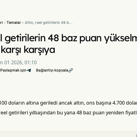
ri
Temalar
Altın, reel getirilerin 48 baz


puan yükselmesiyle yeni bir
rüzgarla karşı karşıya
el getirilerin 48 baz puan yüksel
 karşı karşıya
un 01 2026, 01:10
Paylaşmak için
Bağlantıyı kopyala

100 doların altına geriledi ancak altın, ons başına 4.700 d
 reel getirileri yılbaşından bu yana 48 baz puan yeniden fiyat