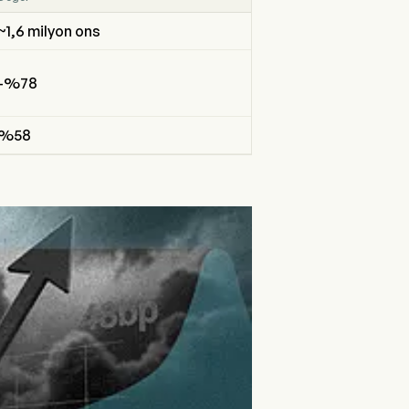
~1,6 milyon ons
-%78
%58