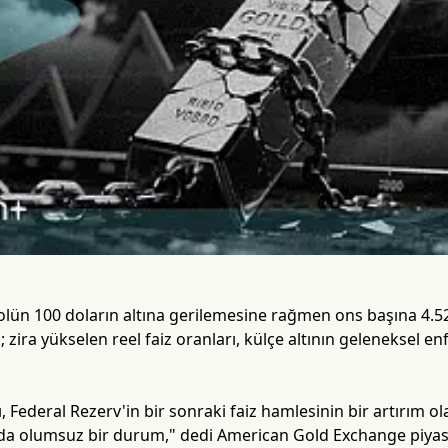
rolün 100 doların altına gerilemesine rağmen ons başına 4.52
; zira yükselen reel faiz oranları, külçe altının geleneksel 
ı, Federal Rezerv'in bir sonraki faiz hamlesinin bir artırım o
da olumsuz bir durum," dedi American Gold Exchange piyasa 