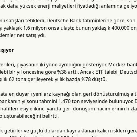
rak daha yüksek enerji maliyetleri fiyatladığı anlamına geliyo
i satışları tetikledi. Deutsche Bank tahminlerine göre, son i
şı yaklaşık 1,6 milyon onsa ulaştı; bunun yaklaşık 400.000 ons
şlemler net satışıydı.
ışıyor
verileri, piyasanın iki yöne ayrıldığını gösteriyor. Merkez ban
lebi bir yıl öncesine göre %38 arttı. Ancak ETF talebi, Deutsc
ılık 62 tona gerileyerek yıllık bazda %78 düştü.
iyata en duyarlı yeni arz kaynağı olan geri dönüştürülmüş altı
bankanın yılsonu tahmini 1.470 ton seviyesinde bulunuyor. D
hafiflemesiyle ikinci yarıda geri dönüşüm hacimlerinin hızla
oluşturabileceğini belirtti.
 getiriler ve güçlü dolardan kaynaklanan kalıcı riskleri gere