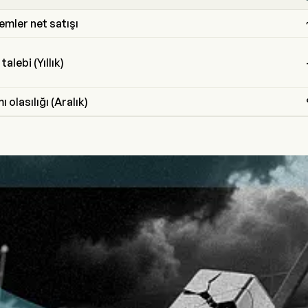
lemler net satışı
alebi (Yıllık)
ı olasılığı (Aralık)