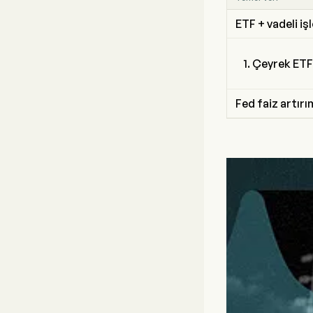
ETF + vadeli iş
Çeyrek ETF t
Fed faiz artırım