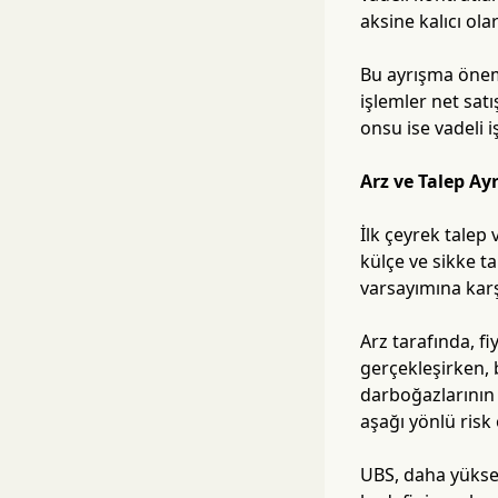
aksine kalıcı ola
Bu ayrışma öneml
işlemler net satı
onsu ise vadeli i
Arz ve Talep Ayr
İlk çeyrek talep 
külçe ve sikke ta
varsayımına karş
Arz tarafında, f
gerçekleşirken, 
darboğazlarının 
aşağı yönlü risk 
UBS, daha yüksek