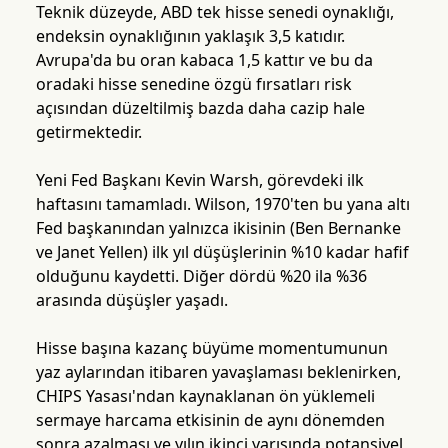
Teknik düzeyde, ABD tek hisse senedi oynaklığı,
endeksin oynaklığının yaklaşık 3,5 katıdır.
Avrupa'da bu oran kabaca 1,5 kattır ve bu da
oradaki hisse senedine özgü fırsatları risk
açısından düzeltilmiş bazda daha cazip hale
getirmektedir.
Yeni Fed Başkanı Kevin Warsh, görevdeki ilk
haftasını tamamladı. Wilson, 1970'ten bu yana altı
Fed başkanından yalnızca ikisinin (Ben Bernanke
ve Janet Yellen) ilk yıl düşüşlerinin %10 kadar hafif
olduğunu kaydetti. Diğer dördü %20 ila %36
arasında düşüşler yaşadı.
Hisse başına kazanç büyüme momentumunun
yaz aylarından itibaren yavaşlaması beklenirken,
CHIPS Yasası'ndan kaynaklanan ön yüklemeli
sermaye harcama etkisinin de aynı dönemden
sonra azalması ve yılın ikinci yarısında potansiyel