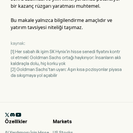
bir kazanç rüzgarı yaratması muhtemel.
Bu makale yalnızca bilgilendirme amaçlıdır ve
yatırım tavsiyesi niteliği taşımaz.
kaynak:
[1] Her sabah ilk işim SK Hynix'in hisse senedi fiyatını kontr
ol etmek! Goldman Sachs ortağı haykırıyor: İnsanların aklı
kaldıraçla dolu, hiç korku yok
[2] Goldman Sachs'tan uyarı: Aşırı kısa pozisyonlar piyasa
da sıkışmaya yol açabilir

Özellikler
Markets
AI Yardımcısı İçin Hisse
US Stocks