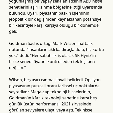
yoğunlaşmış bir yapay zeka anlatısının ABD hisse
senetlerini aşırı ısınma bölgesine ittiği uyarısında
bulundu. Uyarı, piyasanın baskın işleminin
jeopolitik bir değişimden kaynaklanan potansiyel
bir kesintiyle karşı karşıya olduğu bir dönemde
geldi.
Goldman Sachs ortağı Mark Wilson, haftalık
notunda "İnsanların aklı kaldıraçla dolu, hiç korku
yok," dedi. "Her sabah ilk iş olarak SK Hynix'in
hisse senedi fiyatını kontrol eden tek kişi ben
değilim."
Wilson, beş aşırı ısınma sinyali belirledi. Opsiyon
piyasasının put/call oranı tarihsel uç noktalarda
seyrediyor. Mega-cap teknoloji hisselerinin,
Goldman'ın kârsız teknoloji sepetine karşı beş
günlük üstün performansı, 2021 zirvesinde
görülen seviyelere ulaştı veya aştı. Tek hisse