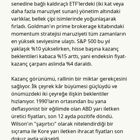
senedine bağlı kaldıraçlı ETF'lerdeki (iki kat veya
daha fazla maruziyet sunan) yönetim altındaki
varlıklar, bellek çipi isimlerinde yoğunlaşarak
fırladı. Goldman'ın prime brokerage kitabındaki
momentum stratejisi maruziyeti tüm zamanların
en yüksek seviyesine ulaştı. S&P 500 bu yıl
yaklaşık %10 yükselirken, hisse başına kazanç
beklentileri kabaca %15 arttı, yani endeksin fiyat-
kazanç çarpanı aslında %4 daraldı.
Kazanç görünümü, rallinin bir miktar gerekçesini
sağlıyor. İlk çeyrek kâr büyümesi güçlüydü ve
önümüzdeki iki çeyreğe ilişkin beklentiler
hızlanıyor. 1990'ların ortasından bu yana
deflasyonist bir eğilimde olan ABD yarı iletken
üretici fiyatları, son 12 ayda pozitife döndü.
Wilson'ın "şaşırtıcı" olarak nitelendirdiği bir
sıçrama ile Kore yarı iletken ihracat fiyatları son
dokuz ayda yükseldi.