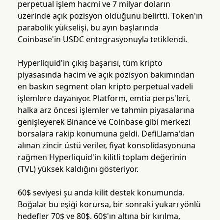
perpetual işlem hacmi ve 7 milyar doların
üzerinde açık pozisyon olduğunu belirtti. Token'ın
parabolik yükselişi, bu ayın başlarında
Coinbase'in USDC entegrasyonuyla tetiklendi.
Hyperliquid'in çıkış başarısı, tüm kripto
piyasasında hacim ve açık pozisyon bakımından
en baskın segment olan kripto perpetual vadeli
işlemlere dayanıyor. Platform, emtia perps'leri,
halka arz öncesi işlemler ve tahmin piyasalarına
genişleyerek Binance ve Coinbase gibi merkezi
borsalara rakip konumuna geldi. DefiLlama'dan
alınan zincir üstü veriler, fiyat konsolidasyonuna
rağmen Hyperliquid'in kilitli toplam değerinin
(TVL) yüksek kaldığını gösteriyor.
60$ seviyesi şu anda kilit destek konumunda.
Boğalar bu eşiği korursa, bir sonraki yukarı yönlü
hedefler 70$ ve 80$. 60$'ın altına bir kırılma,