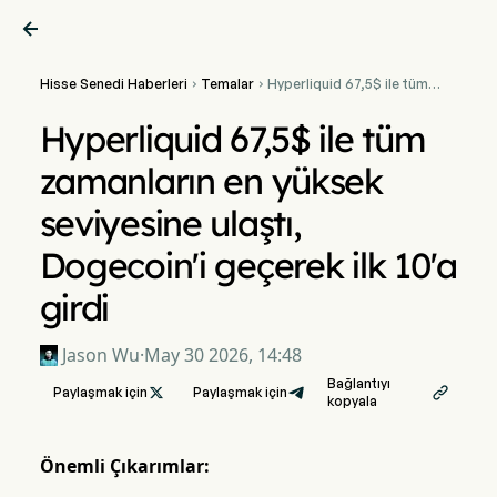

Hisse Senedi Haberleri
Temalar
Hyperliquid 67,5$ ile tüm


zamanların en yüksek
seviyesine ulaştı,
Hyperliquid 67,5$ ile tüm
Dogecoin'i geçerek ilk 10'a
girdi
zamanların en yüksek
seviyesine ulaştı,
Dogecoin'i geçerek ilk 10'a
girdi
Jason Wu
·
May 30 2026, 14:48
Bağlantıyı
Paylaşmak için

Paylaşmak için

kopyala
Önemli Çıkarımlar: