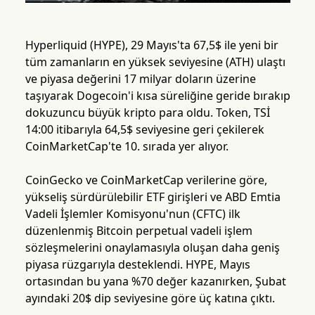
Hyperliquid (HYPE), 29 Mayıs'ta 67,5$ ile yeni bir
tüm zamanların en yüksek seviyesine (ATH) ulaştı
ve piyasa değerini 17 milyar doların üzerine
taşıyarak Dogecoin'i kısa süreliğine geride bırakıp
dokuzuncu büyük kripto para oldu. Token, TSİ
14:00 itibarıyla 64,5$ seviyesine geri çekilerek
CoinMarketCap'te 10. sırada yer alıyor.
CoinGecko ve CoinMarketCap verilerine göre,
yükseliş sürdürülebilir ETF girişleri ve ABD Emtia
Vadeli İşlemler Komisyonu'nun (CFTC) ilk
düzenlenmiş Bitcoin perpetual vadeli işlem
sözleşmelerini onaylamasıyla oluşan daha geniş
piyasa rüzgarıyla desteklendi. HYPE, Mayıs
ortasından bu yana %70 değer kazanırken, Şubat
ayındaki 20$ dip seviyesine göre üç katına çıktı.