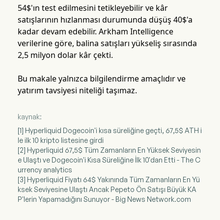
54$'ın test edilmesini tetikleyebilir ve kâr
satışlarının hızlanması durumunda düşüş 40$'a
kadar devam edebilir. Arkham Intelligence
verilerine göre, balina satışları yükseliş sırasında
2,5 milyon dolar kâr çekti.
Bu makale yalnızca bilgilendirme amaçlıdır ve
yatırım tavsiyesi niteliği taşımaz.
kaynak:
[1] Hyperliquid Dogecoin'i kısa süreliğine geçti, 67,5$ ATH i
le ilk 10 kripto listesine girdi
[2] Hyperliquid 67,5$ Tüm Zamanların En Yüksek Seviyesin
e Ulaştı ve Dogecoin'i Kısa Süreliğine İlk 10'dan Etti - The C
urrency analytics
[3] Hyperliquid Fiyatı 64$ Yakınında Tüm Zamanların En Yü
ksek Seviyesine Ulaştı Ancak Pepeto Ön Satışı Büyük KA
P'lerin Yapamadığını Sunuyor - Big News Network.com