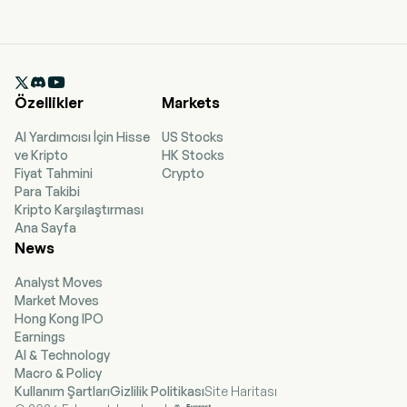

Özellikler
Markets
AI Yardımcısı İçin Hisse
US Stocks
ve Kripto
HK Stocks
Fiyat Tahmini
Crypto
Para Takibi
Kripto Karşılaştırması
Ana Sayfa
News
Analyst Moves
Market Moves
Hong Kong IPO
Earnings
AI & Technology
Macro & Policy
Kullanım Şartları
Gizlilik Politikası
Site Haritası