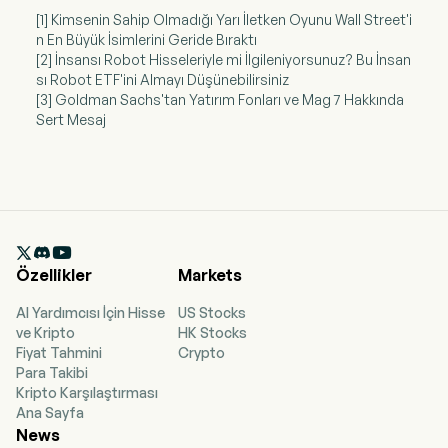
[1] Kimsenin Sahip Olmadığı Yarı İletken Oyunu Wall Street'i
n En Büyük İsimlerini Geride Bıraktı
[2] İnsansı Robot Hisseleriyle mi İlgileniyorsunuz? Bu İnsan
sı Robot ETF'ini Almayı Düşünebilirsiniz
[3] Goldman Sachs'tan Yatırım Fonları ve Mag 7 Hakkında
Sert Mesaj

Özellikler
Markets
AI Yardımcısı İçin Hisse
US Stocks
ve Kripto
HK Stocks
Fiyat Tahmini
Crypto
Para Takibi
Kripto Karşılaştırması
Ana Sayfa
News