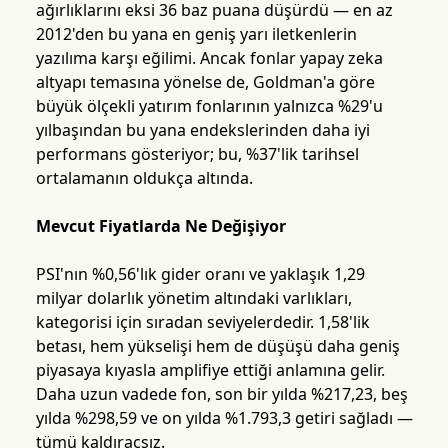
ağırlıklarını eksi 36 baz puana düşürdü — en az
2012'den bu yana en geniş yarı iletkenlerin
yazılıma karşı eğilimi. Ancak fonlar yapay zeka
altyapı temasına yönelse de, Goldman'a göre
büyük ölçekli yatırım fonlarının yalnızca %29'u
yılbaşından bu yana endekslerinden daha iyi
performans gösteriyor; bu, %37'lik tarihsel
ortalamanın oldukça altında.
Mevcut Fiyatlarda Ne Değişiyor
PSI'nın %0,56'lık gider oranı ve yaklaşık 1,29
milyar dolarlık yönetim altındaki varlıkları,
kategorisi için sıradan seviyelerdedir. 1,58'lik
betası, hem yükselişi hem de düşüşü daha geniş
piyasaya kıyasla amplifiye ettiği anlamına gelir.
Daha uzun vadede fon, son bir yılda %217,23, beş
yılda %298,59 ve on yılda %1.793,3 getiri sağladı —
tümü kaldıraçsız.