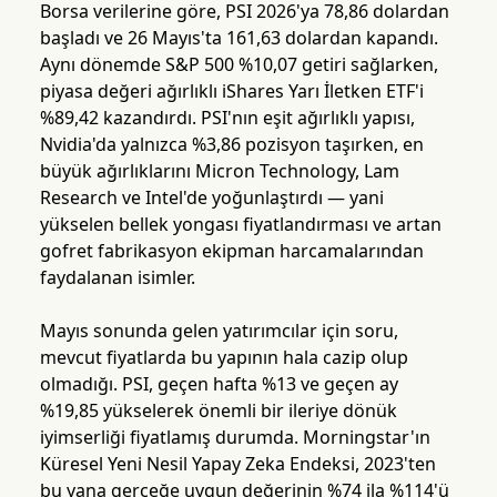
Borsa verilerine göre, PSI 2026'ya 78,86 dolardan
başladı ve 26 Mayıs'ta 161,63 dolardan kapandı.
Aynı dönemde S&P 500 %10,07 getiri sağlarken,
piyasa değeri ağırlıklı iShares Yarı İletken ETF'i
%89,42 kazandırdı. PSI'nın eşit ağırlıklı yapısı,
Nvidia'da yalnızca %3,86 pozisyon taşırken, en
büyük ağırlıklarını Micron Technology, Lam
Research ve Intel'de yoğunlaştırdı — yani
yükselen bellek yongası fiyatlandırması ve artan
gofret fabrikasyon ekipman harcamalarından
faydalanan isimler.
Mayıs sonunda gelen yatırımcılar için soru,
mevcut fiyatlarda bu yapının hala cazip olup
olmadığı. PSI, geçen hafta %13 ve geçen ay
%19,85 yükselerek önemli bir ileriye dönük
iyimserliği fiyatlamış durumda. Morningstar'ın
Küresel Yeni Nesil Yapay Zeka Endeksi, 2023'ten
bu yana gerçeğe uygun değerinin %74 ila %114'ü