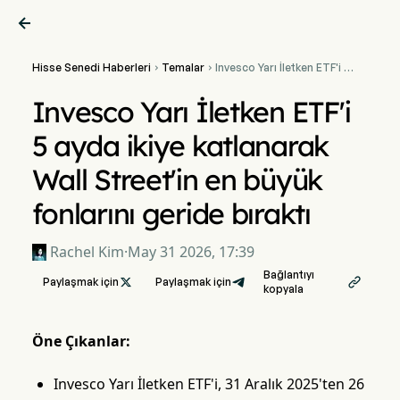

Hisse Senedi Haberleri
Temalar
Invesco Yarı İletken ETF'i 5


ayda ikiye katlanarak Wall
Street'in en büyük fonlarını
Invesco Yarı İletken ETF'i
geride bıraktı
5 ayda ikiye katlanarak
Wall Street'in en büyük
fonlarını geride bıraktı
Rachel Kim
·
May 31 2026, 17:39
Bağlantıyı
Paylaşmak için

Paylaşmak için

kopyala
Öne Çıkanlar:
Invesco Yarı İletken ETF'i, 31 Aralık 2025'ten 26