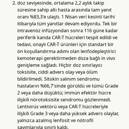
doz seviyesinde, ortalama 2,2 aylık takip
süresine sahip altı hasta arasında tam yanıt
oranı %83,3'e ulaştı. 1 Nisan veri kesinti tarihi
itibarıyla tüm yanıtlar devam ediyordu. Tek bir
intravenöz infüzyondan sonra 116 güne kadar
periferik kanda CAR-T hücreleri tespit edildi ve
tedavi, onaylı CAR-T ürünleri için standart bir
ön koşullandırma adımı olan lenfodepleştirici
kemoterapi gerektirmeden doza bağlı in vivo
genişleme sağladı. Hiçbir doz sınırlayıcı
toksisite, ciddi advers olay veya ölüm
bildirilmedi. Sitokin salınım sendromu
hastaların %66,7'sinde görüldü ve tümü Grade
2 veya daha düşüktü; immün efektör hücre
ilişkili nörotoksisite sendromu gözlenmedi.
Lentivirüs vektörü veya CAR-T hücreleriyle
ilişkili Grade 3 veya daha yüksek advers olaylar,
yalnızca azalmış lenfosit ve nötrofil
sayımlarıyla sınırlı kaldı.