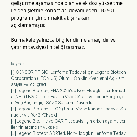
geliştirme aşamasında olan ve ek doz yükseltme
ile genişletme kohortları devam eden LB2501
programı için bir nakit akışı rakamı
açıklamamıştır.
Bu makale yalnızca bilgilendirme amaçlıdır ve
yatırım tavsiyesi niteliği taşımaz.
kaynak:
[1] GENSCRIPT BIO, Lenfoma Tedavisi İçin Legend Biotech
Corporation (LEGN.US) Olumlu Ön Klinik Verilerini Açıklam
asıyla %19 Sıçradı
[2] Legend Biotech, EHA 2026'da Non-Hodgkin Lenfomad
a (NHL) LB2501 ile İlk Faz 1 In Vivo CAR-T Verilerini Sergileye
n Geç Başlangıçlı Sözlü Sunumu Duyurdu
[3] Legend Biotech (LEGN) Umut Veren Kanser Tedavisi So
nuçlarıyla %42 Yükseldi
[4] Legend Bio, in vivo CAR-T tedavisi için erken aşama ver
ilerinin ardından yükseldi
[5] Legend Biotech ADR'leri, Non-Hodgkin Lenfoma Tedav