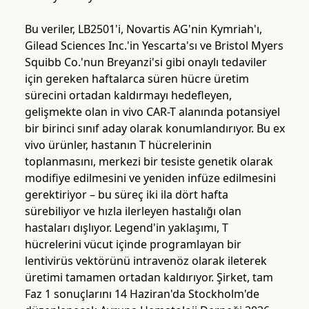
Bu veriler, LB2501'i, Novartis AG'nin Kymriah'ı,
Gilead Sciences Inc.'in Yescarta'sı ve Bristol Myers
Squibb Co.'nun Breyanzi'si gibi onaylı tedaviler
için gereken haftalarca süren hücre üretim
sürecini ortadan kaldırmayı hedefleyen,
gelişmekte olan in vivo CAR-T alanında potansiyel
bir birinci sınıf aday olarak konumlandırıyor. Bu ex
vivo ürünler, hastanın T hücrelerinin
toplanmasını, merkezi bir tesiste genetik olarak
modifiye edilmesini ve yeniden infüze edilmesini
gerektiriyor – bu süreç iki ila dört hafta
sürebiliyor ve hızla ilerleyen hastalığı olan
hastaları dışlıyor. Legend'in yaklaşımı, T
hücrelerini vücut içinde programlayan bir
lentivirüs vektörünü intravenöz olarak ileterek
üretimi tamamen ortadan kaldırıyor. Şirket, tam
Faz 1 sonuçlarını 14 Haziran'da Stockholm'de