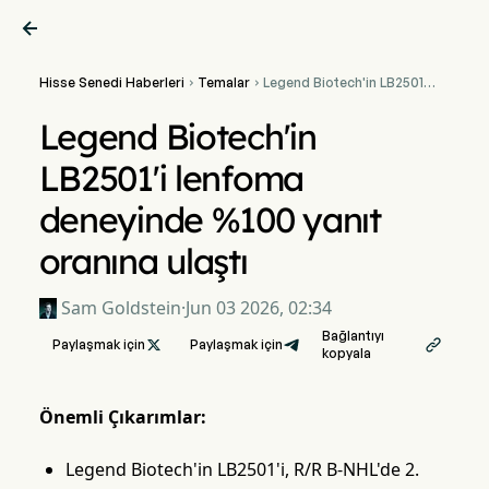

Hisse Senedi Haberleri
Temalar
Legend Biotech'in LB2501'i


lenfoma deneyinde %100
yanıt oranına ulaştı
Legend Biotech'in
LB2501'i lenfoma
deneyinde %100 yanıt
oranına ulaştı
Sam Goldstein
·
Jun 03 2026, 02:34
Bağlantıyı
Paylaşmak için

Paylaşmak için

kopyala
Önemli Çıkarımlar:
Legend Biotech'in LB2501'i, R/R B-NHL'de 2.