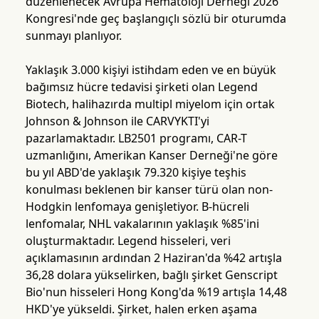
düzenlenecek Avrupa Hematoloji Derneği 2026
Kongresi'nde geç başlangıçlı sözlü bir oturumda
sunmayı planlıyor.
Yaklaşık 3.000 kişiyi istihdam eden ve en büyük
bağımsız hücre tedavisi şirketi olan Legend
Biotech, halihazırda multipl miyelom için ortak
Johnson & Johnson ile CARVYKTI'yi
pazarlamaktadır. LB2501 programı, CAR-T
uzmanlığını, Amerikan Kanser Derneği'ne göre
bu yıl ABD'de yaklaşık 79.320 kişiye teşhis
konulması beklenen bir kanser türü olan non-
Hodgkin lenfomaya genişletiyor. B-hücreli
lenfomalar, NHL vakalarının yaklaşık %85'ini
oluşturmaktadır. Legend hisseleri, veri
açıklamasının ardından 2 Haziran'da %42 artışla
36,28 dolara yükselirken, bağlı şirket Genscript
Bio'nun hisseleri Hong Kong'da %19 artışla 14,48
HKD'ye yükseldi. Şirket, halen erken aşama