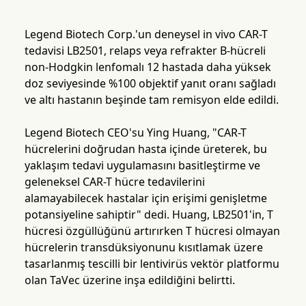
Legend Biotech Corp.'un deneysel in vivo CAR-T
tedavisi LB2501, relaps veya refrakter B-hücreli
non-Hodgkin lenfomalı 12 hastada daha yüksek
doz seviyesinde %100 objektif yanıt oranı sağladı
ve altı hastanın beşinde tam remisyon elde edildi.
Legend Biotech CEO'su Ying Huang, "CAR-T
hücrelerini doğrudan hasta içinde üreterek, bu
yaklaşım tedavi uygulamasını basitleştirme ve
geleneksel CAR-T hücre tedavilerini
alamayabilecek hastalar için erişimi genişletme
potansiyeline sahiptir" dedi. Huang, LB2501'in, T
hücresi özgüllüğünü artırırken T hücresi olmayan
hücrelerin transdüksiyonunu kısıtlamak üzere
tasarlanmış tescilli bir lentivirüs vektör platformu
olan TaVec üzerine inşa edildiğini belirtti.