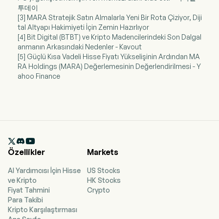
투데이
[3] MARA Stratejik Satın Almalarla Yeni Bir Rota Çiziyor, Diji
tal Altyapı Hakimiyeti İçin Zemin Hazırlıyor
[4] Bit Digital (BTBT) ve Kripto Madencilerindeki Son Dalgal
anmanın Arkasındaki Nedenler - Kavout
[5] Güçlü Kısa Vadeli Hisse Fiyatı Yükselişinin Ardından MA
RA Holdings (MARA) Değerlemesinin Değerlendirilmesi - Y
ahoo Finance

Özellikler
Markets
AI Yardımcısı İçin Hisse
US Stocks
ve Kripto
HK Stocks
Fiyat Tahmini
Crypto
Para Takibi
Kripto Karşılaştırması