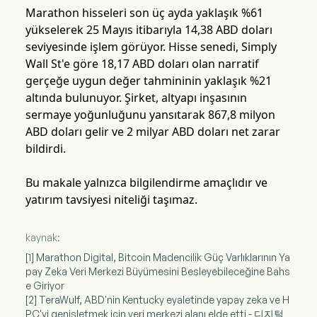
Marathon hisseleri son üç ayda yaklaşık %61
yükselerek 25 Mayıs itibarıyla 14,38 ABD doları
seviyesinde işlem görüyor. Hisse senedi, Simply
Wall St'e göre 18,17 ABD doları olan narratif
gerçeğe uygun değer tahmininin yaklaşık %21
altında bulunuyor. Şirket, altyapı inşasının
sermaye yoğunluğunu yansıtarak 867,8 milyon
ABD doları gelir ve 2 milyar ABD doları net zarar
bildirdi.
Bu makale yalnızca bilgilendirme amaçlıdır ve
yatırım tavsiyesi niteliği taşımaz.
kaynak:
[1] Marathon Digital, Bitcoin Madencilik Güç Varlıklarının Ya
pay Zeka Veri Merkezi Büyümesini Besleyebileceğine Bahs
e Giriyor
[2] TeraWulf, ABD'nin Kentucky eyaletinde yapay zeka ve H
PC'yi genişletmek için veri merkezi alanı elde etti - 디지털