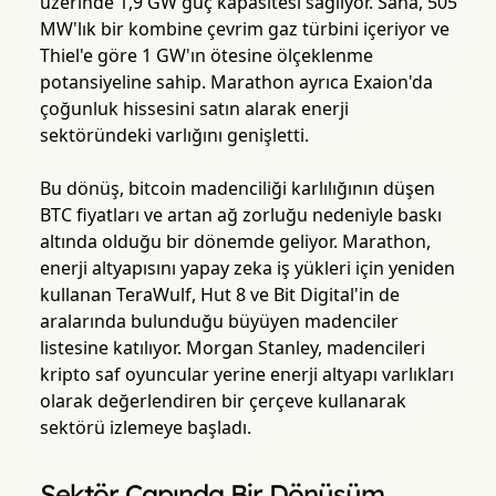
üzerinde 1,9 GW güç kapasitesi sağlıyor. Saha, 505
MW'lık bir kombine çevrim gaz türbini içeriyor ve
Thiel'e göre 1 GW'ın ötesine ölçeklenme
potansiyeline sahip. Marathon ayrıca Exaion'da
çoğunluk hissesini satın alarak enerji
sektöründeki varlığını genişletti.
Bu dönüş, bitcoin madenciliği karlılığının düşen
BTC fiyatları ve artan ağ zorluğu nedeniyle baskı
altında olduğu bir dönemde geliyor. Marathon,
enerji altyapısını yapay zeka iş yükleri için yeniden
kullanan TeraWulf, Hut 8 ve Bit Digital'in de
aralarında bulunduğu büyüyen madenciler
listesine katılıyor. Morgan Stanley, madencileri
kripto saf oyuncular yerine enerji altyapı varlıkları
olarak değerlendiren bir çerçeve kullanarak
sektörü izlemeye başladı.
Sektör Çapında Bir Dönüşüm