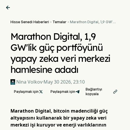

Hisse Senedi Haberleri
Temalar
Marathon Digital, 1,9 GW'lik


güç portföyünü yapay zeka
veri merkezi hamlesine
Marathon Digital, 1,9
adadı
GW'lik güç portföyünü
yapay zeka veri merkezi
hamlesine adadı
Nina Volkov
·
May 30 2026, 23:10
Bağlantıyı
Paylaşmak için

Paylaşmak için

kopyala
Marathon Digital, bitcoin madenciliği güç
altyapısını kullanarak bir yapay zeka veri
merkezi işi kuruyor ve enerji varlıklarının