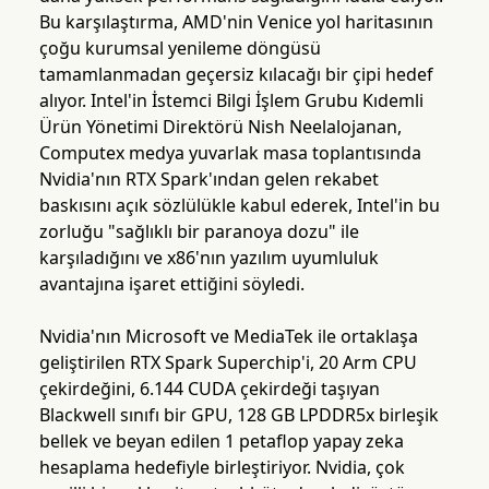
Bu karşılaştırma, AMD'nin Venice yol haritasının
çoğu kurumsal yenileme döngüsü
tamamlanmadan geçersiz kılacağı bir çipi hedef
alıyor. Intel'in İstemci Bilgi İşlem Grubu Kıdemli
Ürün Yönetimi Direktörü Nish Neelalojanan,
Computex medya yuvarlak masa toplantısında
Nvidia'nın RTX Spark'ından gelen rekabet
baskısını açık sözlülükle kabul ederek, Intel'in bu
zorluğu "sağlıklı bir paranoya dozu" ile
karşıladığını ve x86'nın yazılım uyumluluk
avantajına işaret ettiğini söyledi.
Nvidia'nın Microsoft ve MediaTek ile ortaklaşa
geliştirilen RTX Spark Superchip'i, 20 Arm CPU
çekirdeğini, 6.144 CUDA çekirdeği taşıyan
Blackwell sınıfı bir GPU, 128 GB LPDDR5x birleşik
bellek ve beyan edilen 1 petaflop yapay zeka
hesaplama hedefiyle birleştiriyor. Nvidia, çok