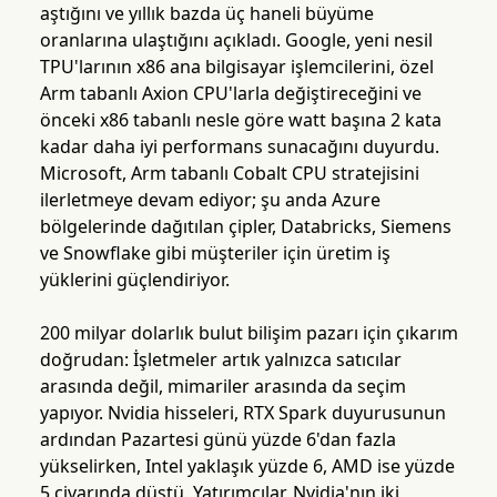
aştığını ve yıllık bazda üç haneli büyüme
oranlarına ulaştığını açıkladı. Google, yeni nesil
TPU'larının x86 ana bilgisayar işlemcilerini, özel
Arm tabanlı Axion CPU'larla değiştireceğini ve
önceki x86 tabanlı nesle göre watt başına 2 kata
kadar daha iyi performans sunacağını duyurdu.
Microsoft, Arm tabanlı Cobalt CPU stratejisini
ilerletmeye devam ediyor; şu anda Azure
bölgelerinde dağıtılan çipler, Databricks, Siemens
ve Snowflake gibi müşteriler için üretim iş
yüklerini güçlendiriyor.
200 milyar dolarlık bulut bilişim pazarı için çıkarım
doğrudan: İşletmeler artık yalnızca satıcılar
arasında değil, mimariler arasında da seçim
yapıyor. Nvidia hisseleri, RTX Spark duyurusunun
ardından Pazartesi günü yüzde 6'dan fazla
yükselirken, Intel yaklaşık yüzde 6, AMD ise yüzde
5 civarında düştü. Yatırımcılar, Nvidia'nın iki