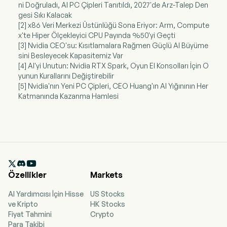
ni Doğruladı, AI PC Çipleri Tanıtıldı, 2027'de Arz-Talep Den
gesi Sıkı Kalacak
[2] x86 Veri Merkezi Üstünlüğü Sona Eriyor: Arm, Compute
x'te Hiper Ölçekleyici CPU Payında %50'yi Geçti
[3] Nvidia CEO'su: Kısıtlamalara Rağmen Güçlü AI Büyüme
sini Besleyecek Kapasitemiz Var
[4] AI'yi Unutun: Nvidia RTX Spark, Oyun El Konsolları İçin O
yunun Kurallarını Değiştirebilir
[5] Nvidia'nın Yeni PC Çipleri, CEO Huang'ın AI Yığınının Her
Katmanında Kazanma Hamlesi

Özellikler
Markets
AI Yardımcısı İçin Hisse
US Stocks
ve Kripto
HK Stocks
Fiyat Tahmini
Crypto
Para Takibi