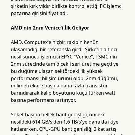
şirketin kırk yıldır birlikte kontrol ettiği PC işlemci
pazarına girişini fiyatladı.
AMD'nin 2nm Venice'i İlk Geliyor
AMD, Computex'e hiçbir rakibin henüz
ulaşamadığı bir referansla girdi. Şirketin altıncı
nesil sunucu işlemcisi EPYC "Venice", TSMC'nin
2nm sürecinde tam ölçekli seri üretime geçti ve
bu düğüme ulaşan sektördeki ilk yüksek
performanslı bilişim ürünü oldu. 2nm düğümü,
milimetrekare başına daha fazla transistör
barındırarak kalıp boyutunu küçültürken watt
başına performansı artırıyor.
Soket başına bellek bant genişliği, önceki
nesildeki 614 GB/s'den 1,6 TB/s'ye daha da ikiye
katlanırken, CPU-GPU bant genişliği 2 kat artış