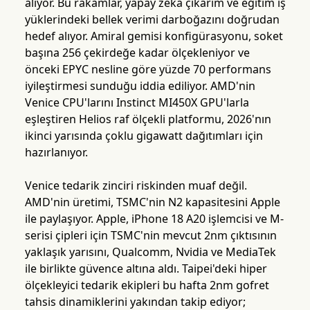
alıyor. Bu rakamlar, yapay zeka çıkarım ve eğitim iş
yüklerindeki bellek verimi darboğazını doğrudan
hedef alıyor. Amiral gemisi konfigürasyonu, soket
başına 256 çekirdeğe kadar ölçekleniyor ve
önceki EPYC nesline göre yüzde 70 performans
iyileştirmesi sunduğu iddia ediliyor. AMD'nin
Venice CPU'larını Instinct MI450X GPU'larla
eşleştiren Helios raf ölçekli platformu, 2026'nın
ikinci yarısında çoklu gigawatt dağıtımları için
hazırlanıyor.
Venice tedarik zinciri riskinden muaf değil.
AMD'nin üretimi, TSMC'nin N2 kapasitesini Apple
ile paylaşıyor. Apple, iPhone 18 A20 işlemcisi ve M-
serisi çipleri için TSMC'nin mevcut 2nm çıktısının
yaklaşık yarısını, Qualcomm, Nvidia ve MediaTek
ile birlikte güvence altına aldı. Taipei'deki hiper
ölçekleyici tedarik ekipleri bu hafta 2nm gofret
tahsis dinamiklerini yakından takip ediyor;