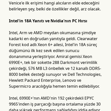
Venice'e ilk erişimi hangi alıcıların elde edeceğini
belirleyen şey, belki de özellikler değil, arz olacak.
Intel'in 18A Yanıtı ve Nvidia'nın PC Hırsı
Intel, Arm ve AMD meydan okumasına şimdiye
kadarki en doğrudan yanıtıyla geldi. Clearwater
Forest kod adlı Xeon 6+ ailesi, Intel'in 18A süreç
düğümünü ilk kez sevk edilen sunucu
donanımına yerleştiriyor. Amiral gemisi Xeon
6990E+, tek bir sokette 288 Darkmont verimlilik
çekirdeği, 576 MB L3 önbellek ve 12 kanallı DDR5-
8000 bellek desteği sunuyor ve Dell Technologies,
Hewlett Packard Enterprise, Lenovo ve
Supermicro aracılığıyla hemen temin edilebiliyor.
Intel, 6990E+'nın AMD'nin 192 çekirdekli EPYC
9965'inden iş parçacığı başına ortalama yüzde 30
daha yüksek performans sağladığını iddia ediyor.