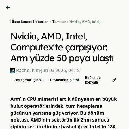

Hisse Senedi Haberleri
Temalar
Nvidia, AMD, Intel,


Computex'te çarpışıyor:
Arm yüzde 50 paya ulaştı
Nvidia, AMD, Intel,
Computex'te çarpışıyor:
Arm yüzde 50 paya ulaştı
Rachel Kim
·
Jun 03 2026, 04:18
Bağlantıyı
Paylaşmak için

Paylaşmak için

kopyala
Arm'ın CPU mimarisi artık dünyanın en büyük
bulut operatörlerindeki tüm hesaplama
gücünün yarısına güç veriyor. Bu dönüm
noktası, AMD'nin sektörün ilk 2nm sunucu
çipinin seri üretimine başladığı ve Intel'in 18A