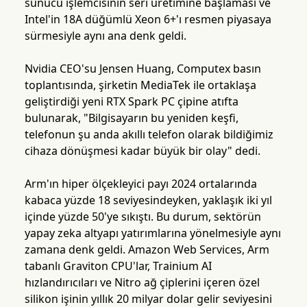
sunucu işlemcisinin seri üretimine başlaması ve
Intel'in 18A düğümlü Xeon 6+'ı resmen piyasaya
sürmesiyle aynı ana denk geldi.
Nvidia CEO'su Jensen Huang, Computex basın
toplantısında, şirketin MediaTek ile ortaklaşa
geliştirdiği yeni RTX Spark PC çipine atıfta
bulunarak, "Bilgisayarın bu yeniden keşfi,
telefonun şu anda akıllı telefon olarak bildiğimiz
cihaza dönüşmesi kadar büyük bir olay" dedi.
Arm'ın hiper ölçekleyici payı 2024 ortalarında
kabaca yüzde 18 seviyesindeyken, yaklaşık iki yıl
içinde yüzde 50'ye sıkıştı. Bu durum, sektörün
yapay zeka altyapı yatırımlarına yönelmesiyle aynı
zamana denk geldi. Amazon Web Services, Arm
tabanlı Graviton CPU'lar, Trainium AI
hızlandırıcıları ve Nitro ağ çiplerini içeren özel
silikon işinin yıllık 20 milyar dolar gelir seviyesini