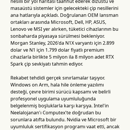
nesilli bir yol haritası taahhüt ederek dizüstü ve
masaüstü sistemler için gelecekteki çip nesillerini
ana hatlarıyla açıkladı. Doğrulanan OEM lansman
ortakları arasında Microsoft, Dell, HP, ASUS,
Lenovo ve MSI yer alırken, tüketici cihazlarının bu
sonbaharda piyasaya sürülmesi bekleniyor.
Morgan Stanley, 2026'da N1X varyantı için 2.899
dolar ve N1 için 1.799 dolar fiyatlı premium
cihazlarla birlikte 5 milyon ila 8 milyon adet RTX
Spark çip sevkiyatı tahmin ediyor.
Rekabet tehdidi gerçek sınırlamalar taşıyor.
Windows on Arm, hala hile önleme yazılımı
desteği, çevre birimi sürücü kapsamı ve belirli
profesyonel uygulama uyumluluğunda
belgelenmiş boşluklarla karşı karşıya. Intel'in
Neelalojanan'ı Computex'te doğrudan bu
sorunlara atıfta bulundu. Nvidia ve Microsoft bir
uyumluluk sertifikasyon programı vaat etti, ancak